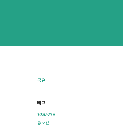
공유
태그
1020세대
청소년