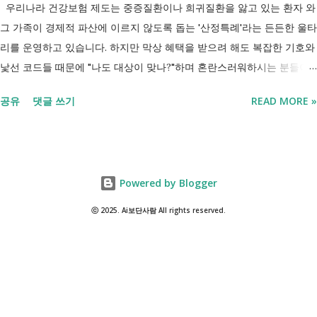
해 취업 상담을 받고, 직업훈련에 참여하고, 요건에 따라 구직촉진수당을
우리나라 건강보험 제도는 중증질환이나 희귀질환을 앓고 있는 환자 와
받을 수도 있기 때문입니다. 중요한 점은 실제 목표가 취업이라는 ...
그 가족이 경제적 파산에 이르지 않도록 돕는 '산정특례'라는 든든한 울타
리를 운영하고 있습니다. 하지만 막상 혜택을 받으려 해도 복잡한 기호와
낯선 코드들 때문에 "나도 대상이 맞나?"하며 혼란스러워하시는 분들이
참 많습니다. 오늘 제가 정리해 드리는 이 표는 단순한 기호의 나열이 아
공유
댓글 쓰기
READ MORE »
닙니다. 여러분의 병원비를 90%에서 최대 95%까지 국가가 대신 부담해
주겠다는 약속의 증표들 입니다. ** 2026년 7월 업데이트 기준 산정특례
특정기호(V코드) 최신 반영 ** 산정특례는 암, 희귀질환, 중증질환 등의
의료비 부담을 줄여주는 제도이지만, 특정기호(V코드)와 적용 대상은 보
Powered by Blogger
건복지부 고시 개정에 따라 추가되거나 변경될 수 있습니다. 이번 글은
2026년 기준 최신 산정특례 특정기호(V코드)를 반영해 정리 했습니다. 다
ⓒ 2025. Ai보단사람 All rights reserved.
음과 같은 내용을 한 번에 확인할 수 있습니다. - 암·희귀질환 산정특례 V
코드 - 뇌혈관질환·심장질환 산정특례 - 중증화상·중증외상 적용 코드 -
장기이식 및 혈액투석 등 특례 대상 - 치매·극희귀질환·상세불명 희귀질
환 신규 적용 코드 - 임신·난임·아동 진료 등 F코드 대상 병원에서 진료를
받은 뒤 진료비 계산서나 건강보험 산정내역에 표시된 V코드를 확인하면