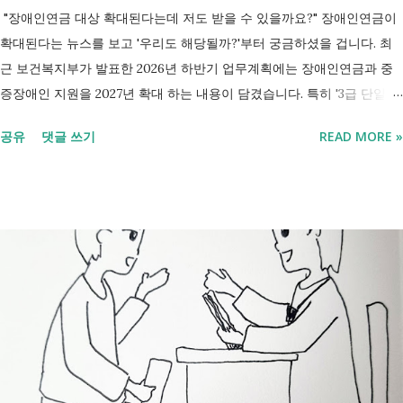
"장애인연금 대상 확대된다는데 저도 받을 수 있을까요?" 장애인연금이
확대된다는 뉴스를 보고 '우리도 해당될까?'부터 궁금하셨을 겁니다. 최
근 보건복지부가 발표한 2026년 하반기 업무계획에는 장애인연금과 중
증장애인 지원을 2027년 확대 하는 내용이 담겼습니다. 특히 '3급 단일장
애까지 장애인연금 지급', '중증장애인 생계급여 부양의무자 기준 폐지' 가
공유
댓글 쓰기
READ MORE »
포함되면서 많은 분들이 관심을 갖고 있습니다. 이번 글에서는 장애인과
관련된 현재 제도와 정부가 추진하는 내용을 비교해서 좀더 쉽게 정리했
습니다. 2027년 변화를 미리 확인하시고 준비하시는데 도움이 되길 바랍
니다. 장애인연금과 생계급여 등 복지 지원 상담을 진행하는 모습 7월 16
일 발표된 보건복지부 업무계획에 담긴 내용은 무엇인가요? 2027년 보건
복지부의 업무계획에 담긴 장애인관련은 어떤 내용이 있는지 살펴보겠습
니다. 정부 업무계획 내용 추진 시기 3급 단일장애까지 장애인연금 지급
2027년 중증장애인 생계급여 부양의무자 기준 폐지 2027년 하반기 활동
지원서비스 65세 이후 선택권 보장 2027년 7월 최중증 발달장애인 24시
간 긴급돌봄 확대 확대 추진 장애인 공공일자리 지속 확대 계속 추진 ※
업무계획에 담긴 내용으로, 법 개정과 예산 반영 등을 거쳐 시행될 예정