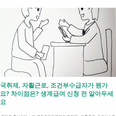
의료비 부담을 줄여주는 제도이지만, 특정기호(V코드)와 적용 대상은 보
건복지부 고시 개정에 따라 추가되거나 변경될 수 있습니다. 이번 글은
2026년 기준 최신 산정특례 특정기호(V코드)를 반영해 정리 했습니다. 다
음과 같은 내용을 한 번에 확인할 수 있습니다. - 암·희귀질환 산정특례 V
코드 - 뇌혈관질환·심장질환 산정특례 - 중증화상·중증외상 적용 코드 -
장기이식 및 혈액투석 등 특례 대상 - 치매·극희귀질환·상세불명 희귀질
환 신규 적용 코드 - 임신·난임·아동 진료 등 F코드 대상 병원에서 진료를
받은 뒤 진료비 계산서나 건강보험 산정내역에 표시된 V코드를 확인하면
현재 어떤 산정특례가 적용되고 있는지 쉽게 확인할 수 있습니다. 아래
표에서 본인의 질환명이나 특정기호를 찾아보시기 바랍니다. 암·희귀질
환 산정특례 특정기호 및 상병코드 Ⅰ. 「본인일부부담금 산정특례에 관
국취제, 자활근로, 조건부수급자가 뭔가
한 기준」 제1조 관련 특정기호 코드 구분 대상 특정기호 1 미등록암환자
요? 차이점은? 생계급여 신청 전 알아두세
가 해당상병(C00～C97, D00～D09, D32～D33, D37～D48)으로 진료를
받은 당일 V027 Ⅱ. 「본인일부부담금 산정특례에 관한 기준」 제2조 관
요
련 특정기호 코드 구분 대상 특...