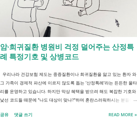
간 긴급돌봄 확대 확대 추진 장애인 공공일자리 지속 확대 계속 추진 ※
업무계획에 담긴 내용으로, 법 개정과 예산 반영 등을 거쳐 시행될 예정
입니다. 부모와 함께 살아도 장애인연금을 받을 수 있을까요? 이번 보건
복지부 업무계획이 발표된 뒤 많은 분들이 질문하셨습니다. "부모와 같이
살면 장애인연금을 받을 수 없나요?" "혼자 살아야만 받을 수 있는 건가
암·희귀질환 병원비 걱정 덜어주는 산정특
요?" 결론부터 말씀드리면 부모와 함께 거주한다는 이유만으로 장애인연
례 특정기호 및 상병코드
금을 받을 수 없는 것은 아닙니다. 많은 분들이 이번 업무계획에 포함된
'중증장애인 생계급여 부양의무자 기준 폐지' 와 장애인연금 을 같은 제도
로 생각하기 쉽지만, 두 제도는 지급 기준이 서로 다릅니다. 구분 장애인
우리나라 건강보험 제도는 중증질환이나 희귀질환을 앓고 있는 환자 와
연금 생계급여 목적 장애로 인한 ...
그 가족이 경제적 파산에 이르지 않도록 돕는 '산정특례'라는 든든한 울타
리를 운영하고 있습니다. 하지만 막상 혜택을 받으려 해도 복잡한 기호와
낯선 코드들 때문에 "나도 대상이 맞나?"하며 혼란스러워하시는 분들이
참 많습니다. 오늘 제가 정리해 드리는 이 표는 단순한 기호의 나열이 아
공유
댓글 쓰기
READ MORE »
닙니다. 여러분의 병원비를 90%에서 최대 95%까지 국가가 대신 부담해
주겠다는 약속의 증표들 입니다. ** 2026년 7월 업데이트 기준 산정특례
특정기호(V코드) 최신 반영 ** 산정특례는 암, 희귀질환, 중증질환 등의