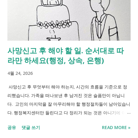
으나 5월 1일부터는 주소지 내에 있는 모든 주유소에서 매출 규모
와 상관없이 고유가 피해지원금(민생지원금)을 사용할 수 있습니
다. 고유가 피해지원금(민생지원금) 결제 2026 고유가 피해지원
금 결제되지 않는 이유 1. 고유가 피해지원금(민생지원금) 결제가
안 되는 대표적인 이유 고유가 지원금(민생지원금)은 어디서나
사망신고 후 해야 할 일. 순서대로 따
자유롭 쓰는 현금이 아닙니다. 지역 내 소상공인을 돕기 위한 정
라만 하세요(행정, 상속, 은행)
책이므로 대형 매장이나 온라인에서는 사용이 제한됩니다. [고유
가 피해지원금(민생지원금) 결제 불가한 경우] 구분 결제가 안 되
4월 24, 2026
는 구체적인 이유 온라인 결제 쿠팡, 마켓컬리 등 온라인 쇼핑몰
은 대부분 사용 불가입니다. 직영점 스타벅스, 올리브영, 다이소
사망신고 후 무엇부터 해야 하는지, 시간의 흐름을 기준으로 정
등 본사 직영 매장은 제한되는 경우가 많습니다. 대형 매장 백화
리했습니다. 가족을 떠나보낸 후 남겨진 것은 슬픔만이 아닙니
점, 대형마트(이마트, 홈플러스 등), 창고형 매장은 제외됩니다. 배
다. 고인의 마지막을 잘 마무리해야 할 행정절차들이 남아있습니
달 애플리케이션 앱 내 직접 결제는 플랫폼 결제로 인식되어 불가
다. 행정복지센터만 들린다고 다 정리가 되는 것은 아니기에 여러
합니다. 지역 제한 주소지 밖(타 지역)에서는 결제가 막...
분의 시간을 허비하지 않도록 정리했습니다. 단계별로 사망신고
공유
댓글 쓰기
READ MORE »
당일 가능한 것과 기다려야 하는 것, 이후 처리까지 이 흐름만 따