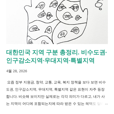
세부터 본인 명의 체크카드 발급이 가능해졌다는 점입니다. 예전
에는 부모 카드에 연결된 보조 개념으로 생각하는 경우가 많았지
만, 이제는 청소년도 본인 이름으로 계좌를 만들고 카드를 발급받
아 직접 사용할 수 있습니다. 참고로 부모 카드를 자녀가 대신 사
용하는 경우는 일상적으로 흔해 보여도 원칙적으로는 카드 명의
자 본인 사용이 기준입니다. 가족 간 사용이라도 카드사 약관상
제한될 수 있어, 청소년은 본인 명의 카드로 사용하는 것이 가장
대한민국 지역 구분 총정리. 비수도권·
안전합니다. 구분 이전 현재 만 12세 청소년 카드 교통·선불 중심
인구감소지역·우대지역·특별지역
본인 명의 체크카드 가능 카드 명의 부모 중심 청소년 본인 명의
가능 용돈 관리 현금 중심 계좌·카드 중심 사용 방식 단순 결제 결
4월 28, 2026
제·교통·간편결제 가능 2. 만 12세 청소년 카드는 어떻게 발급받나
요? 만 12세부터 체크카드 발급은 가능하지만 연령에 따라 방법
요즘 정부 지원금, 청약, 교통, 교육, 복지 정책을 보다 보면 비수
이 다릅니다. [청소년 카 발급 방법과 요건] 구분 발급 방법 필요
도권, 인구감소지역, 우대지역, 특별지역 같은 표현이 자주 등장
조건 만 12~13세 은행 방문 발급 법정대리인 동행 필요 만 14세 이
합니다. 비슷해 보이지만 실제로는 각각 의미가 다르고, 내가 사
상 단독 발급 가능 본인 확인 필요 만 19세 이상 체크·신용 모두
는 지역이 어디에 포함되는지에 따라 받은 수 있는 혜택도 달라집
가능 카드사 심사 가능 만 12~13세...
니다. 예전에는 단순히 수도권과 지방 정도로만 나눠 보던 지역