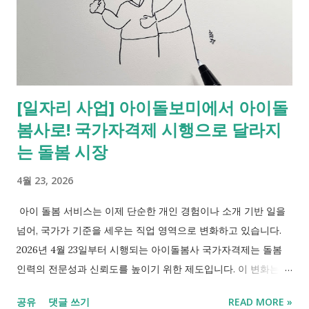
용할 수 있습니다. [바우처 카드 신청 및 이용방법] 단계 내용 1단
계 주민센터 또는 복지로 신청 2단계 대상자 선정 3단계 제공기관
선택 4단계 바우처 사용 시작 행정복지센터(복지로)에 서비스 신
청 -> 대상자 선정 ->국민행복카드 발급(기존 카드 사용 가능)->
제공기관 선택 및 매칭->서비스 이용 2. 간병 부담을 덜어주는 두
[일자리 사업] 아이돌보미에서 아이돌
가지 기둥 정부에서 지원하는 간병 서비스는 크게 병동 안에서 받
봄사로! 국가자격제 시행으로 달라지
는 도움과 집에서 받는 도움으로 나뉩니다. 지원 받은 바우처 포
인트로 카드를 통해 결제하거나 건강보험 혜택을 받는 방식입니
는 돌봄 시장
다. 1) 보호자 없는 병실, '간호∙간병 통합서비스' 병원의 전문 간호
4월 23, 2026
인력이 24시간 간병을 전담하는 서비스입니다. 사설 간병인을 고
용할 필요가 없어 비용이 획기적으로 줄어듭니다. 이 서비스는 병
아이 돌봄 서비스는 이제 단순한 개인 경험이나 소개 기반 일을
원비에 포함되어 건강보험공단에서 제공받는 혜택입니다. 국민
넘어, 국가가 기준을 세우는 직업 영역으로 변화하고 있습니다.
행복카드 바...
2026년 4월 23일부터 시행되는 아이돌봄사 국가자격제는 돌봄
인력의 전문성과 신뢰도를 높이기 위한 제도입니다. 이 변화는 경
력 당절 여성, 시니어 세대, 돌봄 분야 진입을 고민하는 사람들에
공유
댓글 쓰기
READ MORE »
게 새로운 선택지가 될 수 있습니다. 다만 기대만큼 중요한 것은