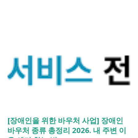
실제 제도 구조와 활동 방식입니다. 아이돌봄사 아이돌보미에서
아이돌봄사로! 4월 23일부터 국가자격증 시대. *[필독] 내가 받을
수 있는 내일배움카드 훈련 장려금 얼마?* *내 지역 아이돌봄사
지정 교육기관 실시간 모집 현황 확인* [아이돌봄사 제도 변화 한
눈에 보기] 구분 기존 돌봄 인력 아이돌봄사 국가자격제 이후 자
격 기준 별도 자격 없이 활동 가능 교육 이수 + 검증 과정 필요 신
뢰 기준 개인 경험 중심 국가 기준의 신원·전문성 확인 활동 범위
지인 소개, 비공식 활동 공공 + 등록 민간기관 중심 검증 절차 제
한적 확인 범죄경력조회, 건강진단 포함 직업 인식 비정규 돌봄
전문 돌봄 직업으로 제도화 그동안 민간 돌봄 시장은 정보가 불투
명하고 신뢰를 입증하기 어려우 경력이 많아도 제값을 받기 힘든
경우가 많았습니다. 하지만 이제는 여성가족부 장관이 발급하는
아이돌봄사 국가자격증 이 그 신뢰를 대신합니다. - 전문성 입증
[장애인을 위한 바우처 사업] 장애인
표준 교육과정을 이수하고 인ㆍ적성 검사를 통과한 검증된 인력
바우처 종류 총정리 2026. 내 주변 이
임을 국가가 보증 - 민간 시장 진출 확대 자격증이 있으면 공공기
관뿐만 ...