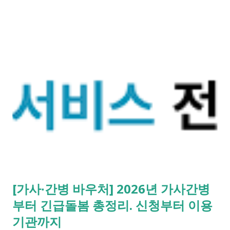
라가시면 됩니다. 장례 후 행정 절차 타임라인 장례식 이후의 정
리 절차. 시간 흐름별 정리 사망신고하면서 원스톱으로 모두 처리
가능한가요? 아닙니다. 안심상속 원스톱서비스를 들어보셨을 겁
니다. 이 서비스는 여러 기관에 흩어진 정보를 조회해주는 서비스
일 뿐, 모든 절차를 대신 처리해주지는 않습니다. 행정복지센터에
서는 - 금융재산, 부동산, 세금, 연금 등 '조회' 신청할 수 있습니
다. 나머지는 직접 해야 합니다. - 상속포기 또는 한정승인 법원 -
상속세, 취득세 신고 세무서, 시군구청 - 예금 인출, 보험금 청구
은행, 보험사 사망신고 당일에 끝낼 수 있는 건 '신청까지', 처리는
2주 후 부터입니다. [조회되는 것 vs 안되는 것] 구분 조회 가능 조
회 불가 금융 은행, 보험, 증권 사금융, 개인 간 거래 세금 국세, 지
방세 - 자산 부동산, 자동차 해외 자산, 현금 기타 연금 사업상 채
무, 구독 [함께보면 좋은 링크] - 부모님 사망 후 ...
[가사∙간병 바우처] 2026년 가사간병
부터 긴급돌봄 총정리. 신청부터 이용
기관까지