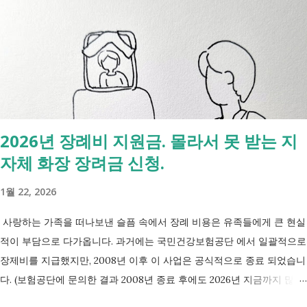
눈에 비교해 보세요 구분 국민취업지원제도 자활근로 조건부수급자 운영
고용노동부 보건복지부·지자체 보건복지부·지자체 대상 취업을 원하는
저소득층, 청년, 중장년 수급자 및 차상위계층 근로능력이 있는 생계급여
수급자 목적 취업 지원 자립 준비 수급 유지 조건 관리 지원 상담, 훈련,
수당 자활사업 참여, 자활급여 자활사업 또는 취업지원 참여 참여 여부
신청 상황에 따라 참여 사실상 의무 즉, 국민취업제도 는 취업을 준비하
는 사람을 돕는 제도입니다. 자활근로 는 일한 기회를 제공하면서 자립을
2026년 장례비 지원금. 몰라서 못 받는 지
지원하는 제도입니다. 조건부수급자 는 하나의 제도라기보다 생계급여를
자체 화장 장려금 신청.
받는 과정에서 일정한 참여 의무가 있는 상태를 말합니다. [조건부과 생
계급여 바로가기] - [2026 최신] 근로능력 있어도 생계급여 받는 법? 조
1월 22, 2026
건부과유예·제시유예 취업을 준비하는 청년이라면? 국민취업지원제도 A
씨는 29세입니다. 현재 직장이 없고 취업을 준비하고 있습니다. 생활이
사랑하는 가족을 떠나보낸 슬픔 속에서 장례 비용은 유족들에게 큰 현실
넉넉하지 않지만 기초생활수급자는 아닙니다. 이런 상황에서 많은 사람
적이 부담으로 다가옵니다. 과거에는 국민건강보험공단 에서 일괄적으로
들이 가장 먼저 알아보는 것이 국민취업지원제도 입니다. 고용센터를 통
장제비를 지급했지만, 2008년 이후 이 사업은 공식적으로 종료 되었습니
해 취업 상담을 받고, 직업훈련에 참여하고, 요건에 따라 구직촉진수당을
다. (보험공단에 문의한 결과 2008년 종료 후에도 2026년 지금까지 많은
받을 수도 있기 때문입니다. 중요한 점은 실제 목표가 취업이라는 ...
분들의 '장제비 지원' 문의전화가 이어지고있다고 합니다.) 하지만, 국가