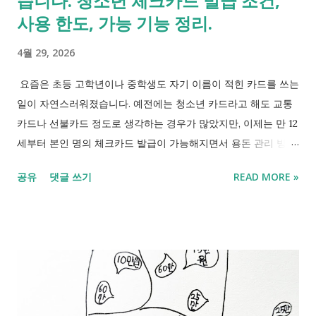
습니다. 청소년 체크카드 발급 조건,
제 특약 신청 대상은 누구인가요? 이번 5부제 특약은 모든 차량
사용 한도, 가능 기능 정리.
이 대상은 아닙니다. 개인용 자동차보험 가입자 중심으로 적용됩
4월 29, 2026
니다. 출퇴근용, 가정용으로 쓰는 일반 자동차는 대부분 대상에
들어가지만, 일부 차량은 제외됩니다. 특히 업무용 차량, 영업용
요즘은 초등 고학년이나 중학생도 자기 이름이 적힌 카드를 쓰는
차량, 전기차, 고가 차량은 이번 특약 대상에서 빠집니다. [자동차
일이 자연스러워졌습니다. 예전에는 청소년 카드라고 해도 교통
보험 5부제 신청 자격] 구분 신청 가능 여부 설명 개인용 차량 가
카드나 선불카드 정도로 생각하는 경우가 많았지만, 이제는 만 12
능 일반 승용차 대부분 가능 업무용...
세부터 본인 명의 체크카드 발급이 가능해지면서 용돈 관리 방식
도 꽤 달라졌습니다. 현금 사용이 줄고 청소년도 교통, 편의점, 간
공유
댓글 쓰기
READ MORE »
편결제를 자연스럽게 이용하게 되면서 금융권도 청소년 명의 카
드 사용을 점차 확대하는 흐름입니다. 단순 소비보다 금융 관을
어릴 때부터 익히게 하려는 목적도 함께 반영됐습니다. 이제 만
12세부터 가능한 청소년 카드 발급 기준부터 달라진 점, 발급 방
법, 실제로 사용할 수 있는 기능까지 정리했습니다. 만 12세 이상
체크 카드발급 만 12세부터 체크카드 발급이 가능해졌습니다. 1.
만 12세부터 카드 발급, 무엇이 달라졌나요? 가장 큰 변화는 만 12