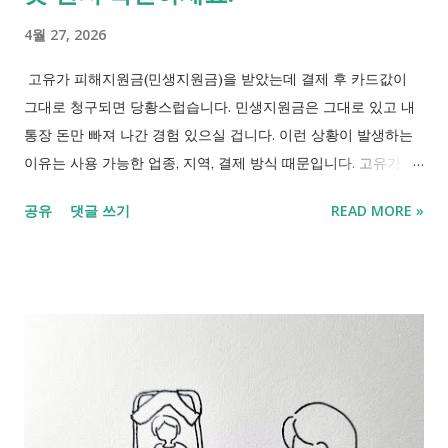
순 주소 기준이 아니라 인구와 생활 여건을 함께 반영한 정책 기
4월 27, 2026
준입니다. [관련링크 바로가기] - 민생지원금 지급일 확정! 나는
언제 받나요? (인구감소 89곳 리스트) 2. 대한민국 지역 구분은 보
고유가 피해지원금(민생지원금)을 받았는데 결제 후 카드값이
통 4단계로 봅니다. 구분 뜻 주로 쓰이는 곳 수도권 서울·경기·인
그대로 청구되면 당황스럽습니다. 민생지원금은 그대로 있고 내
천 중심 생활권 교통, 주거, 청약 비수도권 수도권 외 일반 지역 지
통장 돈만 빠져 나간 경험 있으실 겁니다. 이런 상황이 발생하는
원금, 균형발전 인구감소지역 인구 감소와 소멸 위험 지역 복지,
이유는 사용 가능한 업종, 지역, 결제 방식 때문입니다. 고유가 피
지방지원 특별지역·우대지역 인구감...
해지원금(민생지원금) 사용처가 아닌 곳에서 결제했거나, 내가 지
공유
댓글 쓰기
READ MORE »
원받은 지역이 아닌 경우처럼 정해진 곳이 아닐 경우 지원금은 그
대로 있고 내 잔고에서 결제되는 겁니다. 고유가 피해지원금(민생
지원금)은 일반 체크카드나 신카드 결제와 비슷해 보이지만, 지역
경제 활성화라는 목적이 있어 사용 가능한 업종과 방식이 엄격히
정해져 있습니다. 결제 오류처럼 보이지만 사실은 '사용 불가 조
건'에 해당하는 경우가 더 많습니다. 고유가 피해지원금(민생지원
금)이 시작되는 시기를 맞아 왜 지원금이 적용되지 않고 내 돈으
로 결제되는지 정리했습니다. [긴급 업데이트 2026..4.30] 기존에
는 매출 30억 원 이하인 작은 주유소에서만 지원금을 쓸 수 있었