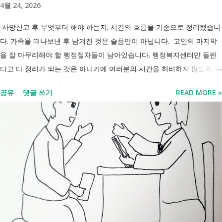
4월 24, 2026
요?" 결론부터 말씀드리면 부모와 함께 거주한다는 이유만으로 장애인연
금을 받을 수 없는 것은 아닙니다. 많은 분들이 이번 업무계획에 포함된
사망신고 후 무엇부터 해야 하는지, 시간의 흐름을 기준으로 정리했습니
'중증장애인 생계급여 부양의무자 기준 폐지' 와 장애인연금 을 같은 제도
다. 가족을 떠나보낸 후 남겨진 것은 슬픔만이 아닙니다. 고인의 마지막
로 생각하기 쉽지만, 두 제도는 지급 기준이 서로 다릅니다. 구분 장애인
을 잘 마무리해야 할 행정절차들이 남아있습니다. 행정복지센터만 들린
연금 생계급여 목적 장애로 인한 ...
다고 다 정리가 되는 것은 아니기에 여러분의 시간을 허비하지 않도록 정
리했습니다. 단계별로 사망신고 당일 가능한 것과 기다려야 하는 것, 이후
공유
댓글 쓰기
READ MORE »
처리까지 이 흐름만 따라가시면 됩니다. 장례 후 행정 절차 타임라인 장
례식 이후의 정리 절차. 시간 흐름별 정리 사망신고하면서 원스톱으로 모
두 처리 가능한가요? 아닙니다. 안심상속 원스톱서비스를 들어보셨을 겁
니다. 이 서비스는 여러 기관에 흩어진 정보를 조회해주는 서비스일 뿐,
모든 절차를 대신 처리해주지는 않습니다. 행정복지센터에서는 - 금융재
산, 부동산, 세금, 연금 등 '조회' 신청할 수 있습니다. 나머지는 직접 해야
합니다. - 상속포기 또는 한정승인 법원 - 상속세, 취득세 신고 세무서, 시
군구청 - 예금 인출, 보험금 청구 은행, 보험사 사망신고 당일에 끝낼 수
있는 건 '신청까지', 처리는 2주 후 부터입니다. [조회되는 것 vs 안되는
것] 구분 조회 가능 조회 불가 금융 은행, 보험, 증권 사금융, 개인 간 거래