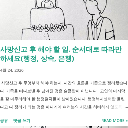
복지부의 업무계획에 담긴 장애인관련은 어떤 내용이 있는지 살펴보겠습
니다. 정부 업무계획 내용 추진 시기 3급 단일장애까지 장애인연금 지급
2027년 중증장애인 생계급여 부양의무자 기준 폐지 2027년 하반기 활동
지원서비스 65세 이후 선택권 보장 2027년 7월 최중증 발달장애인 24시
간 긴급돌봄 확대 확대 추진 장애인 공공일자리 지속 확대 계속 추진 ※
업무계획에 담긴 내용으로, 법 개정과 예산 반영 등을 거쳐 시행될 예정
사망신고 후 해야 할 일. 순서대로 따라만
입니다. 부모와 함께 살아도 장애인연금을 받을 수 있을까요? 이번 보건
하세요(행정, 상속, 은행)
복지부 업무계획이 발표된 뒤 많은 분들이 질문하셨습니다. "부모와 같이
살면 장애인연금을 받을 수 없나요?" "혼자 살아야만 받을 수 있는 건가
4월 24, 2026
요?" 결론부터 말씀드리면 부모와 함께 거주한다는 이유만으로 장애인연
금을 받을 수 없는 것은 아닙니다. 많은 분들이 이번 업무계획에 포함된
사망신고 후 무엇부터 해야 하는지, 시간의 흐름을 기준으로 정리했습니
'중증장애인 생계급여 부양의무자 기준 폐지' 와 장애인연금 을 같은 제도
다. 가족을 떠나보낸 후 남겨진 것은 슬픔만이 아닙니다. 고인의 마지막
로 생각하기 쉽지만, 두 제도는 지급 기준이 서로 다릅니다. 구분 장애인
을 잘 마무리해야 할 행정절차들이 남아있습니다. 행정복지센터만 들린
연금 생계급여 목적 장애로 인한 ...
다고 다 정리가 되는 것은 아니기에 여러분의 시간을 허비하지 않도록 정
리했습니다. 단계별로 사망신고 당일 가능한 것과 기다려야 하는 것, 이후
공유
댓글 쓰기
READ MORE »
처리까지 이 흐름만 따라가시면 됩니다. 장례 후 행정 절차 타임라인 장