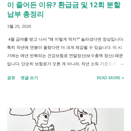
이 줄어든 이유? 환급금 및 12회 분할
능 근로장려금 대상 조회는 신청 기간과 관계없이 홈택스 또는 손
택스를 통해 확인할 수 있습니다. 2. 2026년 가구별 소득 및 재산
납부 총정리
기준(반드시 확인하세요!) 근로장려금은 소득과 재산을 모두 충족
3월 25, 2026
할 경우 신청하여 수령할 수 있습니다. 1) 소득 기준 근...
4월 급여를 받고 나서 "왜 이렇게 적지?" 놀라셨다면 정상입니다.
특히 작년에 연봉이 올랐다면 더 크게 체감될 수 있습니다. 이 시
기에는 매년 반복되는 건강보험료 연말정산(보수총액 정산) 때문
입니다. 단순히 보험료가 오른 게 아니라, 작년 소득 기준으로 다
시 계산되면서 추가 납부 또는 환급이 발생하게 되는 겁니다. 건
공유
댓글 쓰기
READ MORE »
강보험료 연말정산 후 추가 납부? 환급? 1. 건강보험료 연말정산
이라 무엇인가요? 직장인 건강보험료는 매달 실제 소득에 맞춰
실시간으로 변하는 것이 아니라, 전년도 소득을 기준으로 우선 부
과됩니다. 1년이 지난 후 , 실제로 받은 성과급이나 호봉 승급분을
반영해 정확한 보험료를 다시 계산하는 과정 이 바로 4월의 연말
정산 입니다. 1) 추가 납부 2025년 중 연봉 인상이나 성과급 등으
로 소득이 늘어난 경우 추가된 금액을 납부. 2) 보험료 환급 휴직