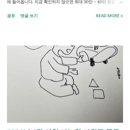
에 들어옵니다. 지금 확인하지 않으면 최대 30만 ~ 40만 원을 놓
칠 수 있습니다. 특히 이번에는 문자로 회신해야만 받을 수 있는
공유
댓글 쓰기
READ MORE »
경우가 있어 주의가 필요합니다. 2017년생∙2018년생 아동수당,
다시 지급됩니다. 1. 2017년생과 2018년생 생일 지나면 또 끊기나
요? 2026년 아동수당의 가장 큰 변화는 지급 연령의 확대입니다.
이번 아동수당법 개정 으로 만 8세 미만에서 만 9세 미만으로 확
대되면서 현재 초등 3학년인 2017년생도 아동수당을 다시 받게
되었습니다. 금액 또한 비수도권 및 인구감소지역의 경우 가산되
어 10만 5천 원에서 13만 원까지 증액된 금액을 받게 됩니다. 1)
지급 연령 만 9세 미만(0개월~107개월)확대 * 아동수당법 일부개
정법률안 의 특례조항 에 따라 생일이 지나도 2017년생과 2018년
생도 끊김없이 아동수당을 지급받을 수 있게 되었습니다. 2) 지급
날짜 4월 25일이 토요일이므로 24일 지급 예정.(지역 기관마다 상
이할 수 있음) 지급일이 주말과 겹칠 경우 지자체에 따라 지급일
이 앞당겨질 수 있습니다. 2026년 1월부터 3월까지 미지급된 아
동수당은 소급되어 4월분과 함께 입금될 예정 입니다. 2025년에