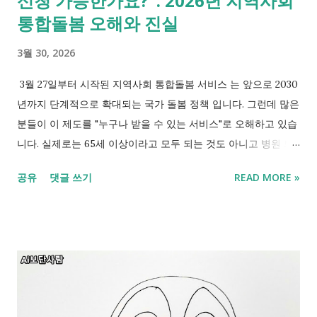
신청 가능한가요?". 2026년 지역사회
이라 가정할 때 조기 수령 시 70% 적용되어 월 70만 원을 수령하
통합돌봄 오해와 진실
게 됩니다. 이 경우를 가정하여 비교해 보겠습니다. 한 줄 정리
3월 30, 2026
75세 이전까지는 조기 수령이 유리하고, 이후부터는 정기 수령이
더 많은 금액을 받게 됩니다. 나이 조기 수령 누적액 (월 70만 원)
3월 27일부터 시작된 지역사회 통합돌봄 서비스 는 앞으로 2030
정기 수령 누적액 (월 100만 원) 해석 60세 0원 0원 조기...
년까지 단계적으로 확대되는 국가 돌봄 정책 입니다. 그런데 많은
분들이 이 제도를 "누구나 받을 수 있는 서비스"로 오해하고 있습
니다. 실제로는 65세 이상이라고 모두 되는 것도 아니고 병원 퇴
원만으로 자동 적용되는 것도 아닙니다. 이 글에서는 헷갈리기 쉬
공유
댓글 쓰기
READ MORE »
운 대상 기준을 명확히 정리하고 내가 언제부터 해당되는지까지
확인할 수 있도록 안내해 드립니다. 통합돌봄은 65세 이상 또는
심한 장애인 등 '혼자 생활이 어려운 경우'에 해당할 때 신청 후 평
가를 통해 이용할 수 있습니다. 2026년 지역사회 통합돌봄 대상
기준 몇 년생부터 가능할까 1. 통합돌봄 서비스란? 지역사회 통합
돌봄은 병원이나 시설이 아닌 살던 곳에서 계속 생활할 수 있도록
의료, 돌봄, 요양 서비스를 함께 제공하는 제도입니다. 장기요양