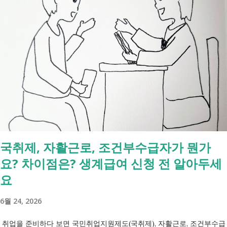
례식 이후의 정리 절차. 시간 흐름별 정리 사망신고하면서 원스톱으로 모
두 처리 가능한가요? 아닙니다. 안심상속 원스톱서비스를 들어보셨을 겁
니다. 이 서비스는 여러 기관에 흩어진 정보를 조회해주는 서비스일 뿐,
모든 절차를 대신 처리해주지는 않습니다. 행정복지센터에서는 - 금융재
산, 부동산, 세금, 연금 등 '조회' 신청할 수 있습니다. 나머지는 직접 해야
합니다. - 상속포기 또는 한정승인 법원 - 상속세, 취득세 신고 세무서, 시
군구청 - 예금 인출, 보험금 청구 은행, 보험사 사망신고 당일에 끝낼 수
있는 건 '신청까지', 처리는 2주 후 부터입니다. [조회되는 것 vs 안되는
것] 구분 조회 가능 조회 불가 금융 은행, 보험, 증권 사금융, 개인 간 거래
세금 국세, 지방세 - 자산 부동산, 자동차 해외 자산, 현금 기타 연금 사업
국취제, 자활근로, 조건부수급자가 뭔가
상 채무, 구독 [함께보면 좋은 링크] - 부모님 사망 후 ...
요? 차이점은? 생계급여 신청 전 알아두세
요
6월 24, 2026
취업을 준비하다 보면 국민취업지원제도(국취제), 자활근로, 조건부수급