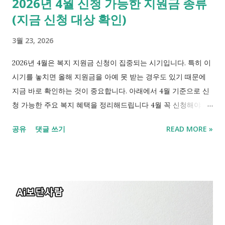
2026년 4월 신청 가능한 지원금 종류
중단되었던 아동수당은 소급적용되지 않습니다. [아동관련 정책
(지금 신청 대상 확인)
다른 글 보기] - 제3차 아동정책기본계획(2025-2029). 아동수당
2017년생도 받나요? 부모 체감 4가지 변화 2. 우리 동네는 얼마
3월 23, 2026
받나요? 지역별 차등 지급액 이번 개정의 가장 큰 특징은 사는 곳
에 따라 받는 돈이 달라진다는 것입니다. 그에 따라 4월 지급분부
2026년 4월은 복지 지원금 신청이 집중되는 시기입니다. 특히 이
터 인상된 금액이 입금되며 지역별 상세 등급은 3월 27일 시행령
시기를 놓치면 올해 지원금을 아예 못 받는 경우도 있기 때문에
고시 후 확정됩니다. 거주 지역 지급 금액 (월) 비고 수도권 (서울·
지금 바로 확인하는 것이 중요합니다. 아래에서 4월 기준으로 신
경기·인천) 10만 원 기존과 동일 ...
청 가능한 주요 복지 혜택을 정리해드립니다 4월 꼭 신청해야 할
복지 지원금 1. 청년 월세 지원 조건? - 지원금 월 최대 20만 원 -
공유
댓글 쓰기
READ MORE »
대상 일정 소득 이하 청년 만 19세~34세 이하(청년 단독가구 중위
소득 60% 이하 등) - 신청 복지로 또는 지자체 청년월세 지원제
도는 신청 기간과 인원이 정해져 있는 제도입니다. 때문에 신청이
늦으면 접수가 불가능합니다. 5월까지 신청을 받아 선정이 되면
9월부터 2028년 12월까지 지원 받을 수 있습니다. - 신청 기간
2026년 3월 30일 ~ 2026년 5월 29일 16:00까지 - 사업 운영 기간
2026년 9월 1일 ~ 2028년 12월 31일 - 지원 규모 총 60,000명 -