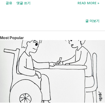
공유
댓글 쓰기
READ MORE »
들을 대상으로 하는 복지제도의 변화와 실제 도움이 되는 내용을
중심으로 정리했습니다. 2026년 기초연금 인상·노인일자리 신청
방법｜중장년 지원금 안내 1. 2026 기초연금 인상, 다시 신청해야
글 더보기
하는 이유 2026년부터 기초연금 금액이 인상 되었습니다. 또한
중요한 변화로 선정기준이 완화 되어 더 많은 분들이 기초연금 대
Most Popular
상자가 됐다는 것입니다. 작년에 탈락했어도 2026년 다시 신청해
야 하는 이유 입니다. [기초연금 지급액] - 최대 지급액 월
349,700원 - 단독가구 월 247만 원 이하 - 부부가구 월 395만 원
이하 또한 근로소득 공제가 확대되면서 간단한 아르바이트를 하
더라도 연금이 줄어드는 부담이 줄어들었습니다. 아래의 링크에
서 기초연금 2026 기준과 신청방법을 반드시 함께 확인하셔야 합
니다. [기초연금에 관한 상세 내용 확인] - 2026년 기초연금 인상
안 발표! 247만 원 이하면 신청하세요. 1961년생 수령액과 무료계
산법 2. 노인 일자리 확대와 중장년 취업지원금 2026년에는 노인
일자리가 크게 확대되었습니다. 총 115만 개 이상으로 확대되어
선택 폭이 넓어졌습니다. 또한 중장년층을 위한 현금 지원도 강