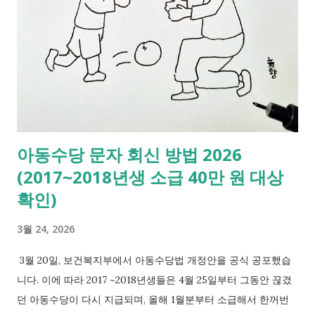
이나 임금 삭감 등으로 실제 소득이 줄어든 경우 4월 급여에 자동
합산되어 지급. 작년 소득 변화 발생 이유 4월 결과 소득 증가 연
봉 인상, 성과급 추가 납부 (월급 감소) 소득 감소 휴직, 이직 환급
(월급 증가) 동일 급여 변동 없음 변화 거의 없음 연봉이 올랐다
면, 4월 월급에서 수십만 원이 한 번에 빠질 수 있습니다. 지금 내
월급이 왜 줄었는지 아래에서 바로 확인해보세요. 2. 2026년 건강
보험료 정산 기준표 내가 얼마나 더 내거나 돌려받을 지 가늠해
아동수당 문자 회신 방법 2026
볼 수 있는 기준표입니다. [2026년 건강보험료율 7.19% 기준 정
(2017~2018년생 소급 40만 원 대상
산 기준표] 구분 기준 설명 정산 기준 연도 2025년 소득 작년에
실제 받은 총 급여 기준 반영 시점 2026년 4월 급여에서 추가 납
확인)
부 또는 환급 발생 보험료율 7.19% 2026년 기준 건강보험료율
3월 24, 2026
부담 구조 근로자 50% + 회사 50% 직장가입자 기준 포함 소득
기본급 + 수당 + 상여금 + 성과급 실질 소득 대부분 포함 제외 소
3월 20일, 보건복지부에서 아동수당법 개정안을 공식 공포했습
득 식대, 차량유지비 등 일부 비과세 기준 초과 시 포함될 수 있음
니다. 이에 따라 2017 ~2018년생들은 4월 25일부터 그동안 끊겼
정산 방식 이미 낸 보험료 vs ...
던 아동수당이 다시 지급되며, 올해 1월분부터 소급해서 한꺼번