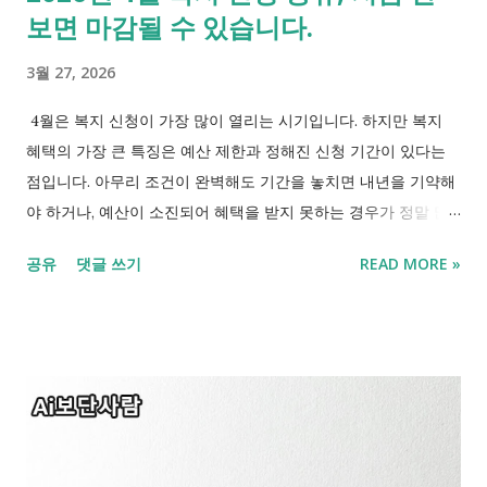
보면 마감될 수 있습니다.
기준 배기량 1,000cc 미만 경차 (모닝, 레이, 캐스퍼 등) 가구 조건
경차 1대만 소유 또는 경차 1대 + 승합차 1대 조합 환급 기준 휘발
3월 27, 2026
유·경유 리터당 최대 250원 환급 연간 한도 최대 30만 원 2) 어떻
게 신청하나요? 카드 하나만 선택하면 끝입니다. 유류세 환급은
4월은 복지 신청이 가장 많이 열리는 시기입니다. 하지만 복지
현금으로 직접 입금되는 게 아닙니다. '전용 카드'를 발급받아 주
혜택의 가장 큰 특징은 예산 제한과 정해진 신청 기간이 있다는
유할 때마다 금액이 자동으로 차감되어 결제 되는 방식입니다.
점입니다. 아무리 조건이 완벽해도 기간을 놓치면 내년을 기약해
본...
야 하거나, 예산이 소진되어 혜택을 받지 못하는 경우가 정말 많
습니다. 지금 바로 확인 가능한 4월 복지 일정과 금액에 대해 정
공유
댓글 쓰기
READ MORE »
리했습니다. 2026년 4월 신청해야 할 복지 제도 종류 아래 표에서
4월에 반드시 확인해야 할 복지를 정리했습니다. 항목 신청 시기
최대 금액 특징 청년 월세 3~5월 약 240만 원 일정 고정 근로장려
금 5월 최대 330만 원 사전 확인 필수 부모급여 상시 월 100만 원
늦으면 손해 주거 지원 4~5월 사업별 상이 공고 중요 긴급복지 상
시 상황별 지급 즉시 대응 1. 청년 월세 지원 - 주거비 부담 덜기
홀로 서기를 시작한 청년들에게 주거비는 가장 큰 고정 지출입니
다. 이를 돕기 위해 정부에서 월세를 지원해 주는 대표적인 정책