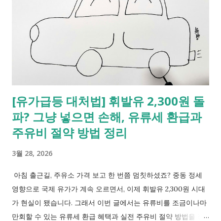
보험, 방문간호, 재가서비스 등 기존 복지서비스와 연계되어 제공
됩니다. 단순 지원이 아니라 생활이 가능한 상태를 유지하는 것
이 목적입니다. 2. 대상 기준은 어떻게 되나요? 대상을 정할 때 가
장 중요하게 보는 기준은 "혼자 생활이 가능한가?" 입니다. 대표
적인 대상은 65세 이상이지만, 돌봄 필요도에 따라 연령과 무관
하게 선정될 수 있습니다. [일반적인 대상 확인 표] 구분 대상 여
부 설명 65세 이상 노인 가능 일상생활 수행이 어려운 경우 65세
[유가급등 대처법] 휘발유 2,300원 돌
미만 장애인 가능 ‘심한 장애’ 기준 고령 장애인 가능 나이 + 장애
파? 그냥 넣으면 손해, 유류세 환급과
중복 일반 질병 환자 어려움 단순 질병은 해당 안됨 병원 퇴원 환
자 조건부 돌봄 필요도 인정 시 가능 즉, 일반적으로 65세 이상의
주유비 절약 방법 정리
일상생활 수행이 어려운 분 이나 65세 미만이라도 심한 장애 기
3월 28, 2026
준의 장애인 또는 65세이상 중증 장애인 의 경우 '통합돌봄'서비
스를 받을 수 있는 가능성이 높습니다. 그렇다면 2026년 기준 몇
아침 출근길, 주유소 가격 보고 한 번쯤 멈칫하셨죠? 중동 정세
년생부터 이용이 가능할까요? 일반인은 '통합돌봄' 서비스를 전
영향으로 국제 유가가 계속 오르면서, 이제 휘발유 2,300원 시대
혀 못 받는 걸...
가 현실이 됐습니다. 그래서 이번 글에서는 유류비를 조금이나마
만회할 수 있는 유류세 환급 혜택과 실전 주유비 절약 방법을 정