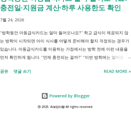
충전일·지원금 계산·하루 사용한도 확인
받는 과정에서 일정한 참여 의무가 있는 상태를 말합니다. [조건부과 생
계급여 바로가기] - [2026 최신] 근로능력 있어도 생계급여 받는 법? 조
7월 24, 2026
건부과유예·제시유예 취업을 준비하는 청년이라면? 국민취업지원제도 A
씨는 29세입니다. 현재 직장이 없고 취업을 준비하고 있습니다. 생활이
“방학동안 아동급식카드는 얼마 들어오나요?” 학교 급식이 제공되지 않
넉넉하지 않지만 기초생활수급자는 아닙니다. 이런 상황에서 많은 사람
는 방학이 시작되면 아이 식사를 어떻게 준비해야 할지 걱정되는 경우가
들이 가장 먼저 알아보는 것이 국민취업지원제도 입니다. 고용센터를 통
있습니다. 아동급식카드를 이용하는 가정에서는 방학 전에 이런 내용을
해 취업 상담을 받고, 직업훈련에 참여하고, 요건에 따라 구직촉진수당을
먼저 확인하게 됩니다. “언제 충전되는 걸까?” “이번 방학에는 얼마를 사
받을 수도 있기 때문입니다. 중요한 점은 실제 목표가 취업이라는 ...
용할 수 있을까?” “하루 사용 한도가 있으면 매일 그 금액만큼 쓸 수 있는
공유
댓글 쓰기
READ MORE »
걸까?” 아동급식카드는 결식이 우려되는 아동이 방학이나 주말에도 식사
를 거르지 않도록 식사비를 지원하는 제도입니다. 막상 카드를 받으면 언
제 충전되는지, 얼마가 들어오는지, 어떻게 사용하는지 조금 어렵게 느껴
Powered by Blogger
집니다. 이번 글에서는 방학동안 아동급식카드 충전 금액, 지원 방식, 하
루 사용 한도와 사용 전에 알아둘 내용 을 정리했습니다. 방과후에도 건
ⓒ 2025. Ai보단사람 All rights reserved.
강하게 지낼 수 있도록 급식카드 충전 금액과 사용 방법을 미리 확인하세
요 방학동안 아동급식카드는 계속 사용할 수 있을까? 아동급식카드 지원
대상으로 선정되어 있다면 방학 기간에도 급식 지원을 받을 수 있습니다.