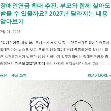
장애인연금 확대 추진, 부모와 함께 살아도
화되었습니다. 구분 내용 지원 노인 일자리 공공형·사회서비스형
받을 수 있을까요? 2027년 달라지는 내용
월 29만~70만 원 취업지원금 재취업 후 근속 시 최대 360만 원
계속고용 장려 정년 이후 근무 기업·근로자 지원 취업지원금은 6
알아보기
개월 근속 시 약 180만 원을 지급 받고 1년 근속 시 추가로 180만
7월 21, 2026
원을 지급받아 총 360만 원 지원이 가능합니다. [중장년 취업지원
관련글 바로가기] - 40대이신가요? 40...
"장애인연금 대상 확대된다는데 저도 받을 수 있을까요?" 장애인연금이
확대된다는 뉴스를 보고 '우리도 해당될까?'부터 궁금하셨을 겁니다. 최
근 보건복지부가 발표한 2026년 하반기 업무계획에는 장애인연금과 중
증장애인 지원을 2027년 확대 하는 내용이 담겼습니다. 특히 '3급 단일장
애까지 장애인연금 지급', '중증장애인 생계급여 부양의무자 기준 폐지' 가
공유
댓글 쓰기
READ MORE »
포함되면서 많은 분들이 관심을 갖고 있습니다. 이번 글에서는 장애인과
관련된 현재 제도와 정부가 추진하는 내용을 비교해서 좀더 쉽게 정리했
습니다. 2027년 변화를 미리 확인하시고 준비하시는데 도움이 되길 바랍
니다. 장애인연금과 생계급여 등 복지 지원 상담을 진행하는 모습 7월 16
일 발표된 보건복지부 업무계획에 담긴 내용은 무엇인가요? 2027년 보건