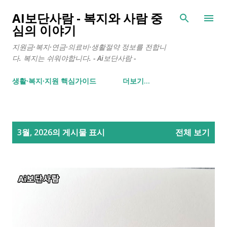
기본 콘텐츠로 건너뛰기
AI보단사람 - 복지와 사람 중
심의 이야기
지원금·복지·연금·의료비·생활절약 정보를 전합니
다. 복지는 쉬워야합니다. - Ai보단사람 -
생활∙복지∙지원 핵심가이드
더보기…
글
3월, 2026의 게시물 표시
전체 보기