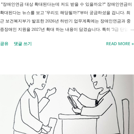
"장애인연금 대상 확대된다는데 저도 받을 수 있을까요?" 장애인연금이
확대된다는 뉴스를 보고 '우리도 해당될까?'부터 궁금하셨을 겁니다. 최
근 보건복지부가 발표한 2026년 하반기 업무계획에는 장애인연금과 중
증장애인 지원을 2027년 확대 하는 내용이 담겼습니다. 특히 '3급 단일장
애까지 장애인연금 지급', '중증장애인 생계급여 부양의무자 기준 폐지' 가
공유
댓글 쓰기
READ MORE »
포함되면서 많은 분들이 관심을 갖고 있습니다. 이번 글에서는 장애인과
관련된 현재 제도와 정부가 추진하는 내용을 비교해서 좀더 쉽게 정리했
습니다. 2027년 변화를 미리 확인하시고 준비하시는데 도움이 되길 바랍
니다. 장애인연금과 생계급여 등 복지 지원 상담을 진행하는 모습 7월 16
일 발표된 보건복지부 업무계획에 담긴 내용은 무엇인가요? 2027년 보건
복지부의 업무계획에 담긴 장애인관련은 어떤 내용이 있는지 살펴보겠습
니다. 정부 업무계획 내용 추진 시기 3급 단일장애까지 장애인연금 지급
2027년 중증장애인 생계급여 부양의무자 기준 폐지 2027년 하반기 활동
지원서비스 65세 이후 선택권 보장 2027년 7월 최중증 발달장애인 24시
간 긴급돌봄 확대 확대 추진 장애인 공공일자리 지속 확대 계속 추진 ※
업무계획에 담긴 내용으로, 법 개정과 예산 반영 등을 거쳐 시행될 예정