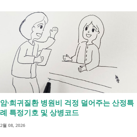
수급자라고 합니다. 자활근로 해야 하나요? 국취제, 자활, 조건부수급. 한
눈에 비교해 보세요 구분 국민취업지원제도 자활근로 조건부수급자 운영
고용노동부 보건복지부·지자체 보건복지부·지자체 대상 취업을 원하는
저소득층, 청년, 중장년 수급자 및 차상위계층 근로능력이 있는 생계급여
수급자 목적 취업 지원 자립 준비 수급 유지 조건 관리 지원 상담, 훈련,
수당 자활사업 참여, 자활급여 자활사업 또는 취업지원 참여 참여 여부
신청 상황에 따라 참여 사실상 의무 즉, 국민취업제도 는 취업을 준비하
는 사람을 돕는 제도입니다. 자활근로 는 일한 기회를 제공하면서 자립을
지원하는 제도입니다. 조건부수급자 는 하나의 제도라기보다 생계급여를
받는 과정에서 일정한 참여 의무가 있는 상태를 말합니다. [조건부과 생
계급여 바로가기] - [2026 최신] 근로능력 있어도 생계급여 받는 법? 조
암·희귀질환 병원비 걱정 덜어주는 산정특
건부과유예·제시유예 취업을 준비하는 청년이라면? 국민취업지원제도 A
례 특정기호 및 상병코드
씨는 29세입니다. 현재 직장이 없고 취업을 준비하고 있습니다. 생활이
넉넉하지 않지만 기초생활수급자는 아닙니다. 이런 상황에서 많은 사람
2월 08, 2026
들이 가장 먼저 알아보는 것이 국민취업지원제도 입니다. 고용센터를 통
해 취업 상담을 받고, 직업훈련에 참여하고, 요건에 따라 구직촉진수당을