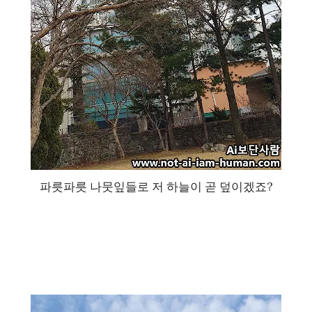
파릇파릇 나뭇잎들로 저 하늘이 곧 덮이겠죠?