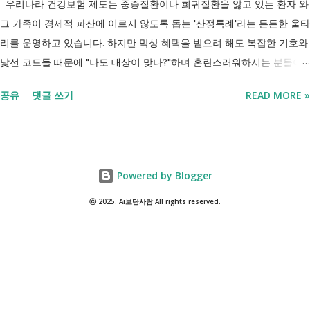
우리나라 건강보험 제도는 중증질환이나 희귀질환을 앓고 있는 환자 와
받을 수도 있기 때문입니다. 중요한 점은 실제 목표가 취업이라는 ...
그 가족이 경제적 파산에 이르지 않도록 돕는 '산정특례'라는 든든한 울타
리를 운영하고 있습니다. 하지만 막상 혜택을 받으려 해도 복잡한 기호와
낯선 코드들 때문에 "나도 대상이 맞나?"하며 혼란스러워하시는 분들이
참 많습니다. 오늘 제가 정리해 드리는 이 표는 단순한 기호의 나열이 아
공유
댓글 쓰기
READ MORE »
닙니다. 여러분의 병원비를 90%에서 최대 95%까지 국가가 대신 부담해
주겠다는 약속의 증표들 입니다. ** 2026년 7월 업데이트 기준 산정특례
특정기호(V코드) 최신 반영 ** 산정특례는 암, 희귀질환, 중증질환 등의
의료비 부담을 줄여주는 제도이지만, 특정기호(V코드)와 적용 대상은 보
Powered by Blogger
건복지부 고시 개정에 따라 추가되거나 변경될 수 있습니다. 이번 글은
2026년 기준 최신 산정특례 특정기호(V코드)를 반영해 정리 했습니다. 다
ⓒ 2025. Ai보단사람 All rights reserved.
음과 같은 내용을 한 번에 확인할 수 있습니다. - 암·희귀질환 산정특례 V
코드 - 뇌혈관질환·심장질환 산정특례 - 중증화상·중증외상 적용 코드 -
장기이식 및 혈액투석 등 특례 대상 - 치매·극희귀질환·상세불명 희귀질
환 신규 적용 코드 - 임신·난임·아동 진료 등 F코드 대상 병원에서 진료를
받은 뒤 진료비 계산서나 건강보험 산정내역에 표시된 V코드를 확인하면