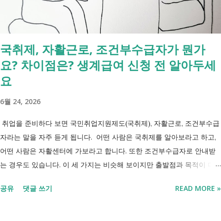
입니다. 부모와 함께 살아도 장애인연금을 받을 수 있을까요? 이번 보건
복지부 업무계획이 발표된 뒤 많은 분들이 질문하셨습니다. "부모와 같이
살면 장애인연금을 받을 수 없나요?" "혼자 살아야만 받을 수 있는 건가
국취제, 자활근로, 조건부수급자가 뭔가
요?" 결론부터 말씀드리면 부모와 함께 거주한다는 이유만으로 장애인연
요? 차이점은? 생계급여 신청 전 알아두세
금을 받을 수 없는 것은 아닙니다. 많은 분들이 이번 업무계획에 포함된
'중증장애인 생계급여 부양의무자 기준 폐지' 와 장애인연금 을 같은 제도
요
로 생각하기 쉽지만, 두 제도는 지급 기준이 서로 다릅니다. 구분 장애인
6월 24, 2026
연금 생계급여 목적 장애로 인한 ...
취업을 준비하다 보면 국민취업지원제도(국취제), 자활근로, 조건부수급
자라는 말을 자주 듣게 됩니다. 어떤 사람은 국취제를 알아보라고 하고,
어떤 사람은 자활센터에 가보라고 합니다. 또한 조건부수급자로 안내받
는 경우도 있습니다. 이 세 가지는 비슷해 보이지만 출발점과 목적이 다
릅니다. 내 상황이 힘들면 이러한 용어들이 어렵게만 느껴지고 알아보는
공유
댓글 쓰기
READ MORE »
것조차 포기하고 싶어집니다. 그래서 포기하지 않길 바라는 마음에 쉽게
이해할 수 있도록 정리해보려 합니다. 내가 어디에 해당하는지 판단만 하
시면 됩니다. 취업과 자립을 위한 복지 상담 생계급여 신청했더니 조건부