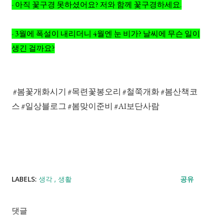
-
아직 꽃구경 못하셨어요? 저와 함께 꽃구경하세요.
-
3월에 폭설이 내리더니 4월엔 눈 비가? 날씨에 무슨 일이
생긴 걸까요?
#봄꽃개화시기 #목련꽃봉오리 #철쭉개화 #봄산책코
스 #일상블로그 #봄맞이준비 #AI보단사람
LABELS:
생각
생활
공유
댓글