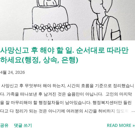
간 긴급돌봄 확대 확대 추진 장애인 공공일자리 지속 확대 계속 추진 ※
업무계획에 담긴 내용으로, 법 개정과 예산 반영 등을 거쳐 시행될 예정
입니다. 부모와 함께 살아도 장애인연금을 받을 수 있을까요? 이번 보건
복지부 업무계획이 발표된 뒤 많은 분들이 질문하셨습니다. "부모와 같이
살면 장애인연금을 받을 수 없나요?" "혼자 살아야만 받을 수 있는 건가
사망신고 후 해야 할 일. 순서대로 따라만
요?" 결론부터 말씀드리면 부모와 함께 거주한다는 이유만으로 장애인연
하세요(행정, 상속, 은행)
금을 받을 수 없는 것은 아닙니다. 많은 분들이 이번 업무계획에 포함된
'중증장애인 생계급여 부양의무자 기준 폐지' 와 장애인연금 을 같은 제도
4월 24, 2026
로 생각하기 쉽지만, 두 제도는 지급 기준이 서로 다릅니다. 구분 장애인
연금 생계급여 목적 장애로 인한 ...
사망신고 후 무엇부터 해야 하는지, 시간의 흐름을 기준으로 정리했습니
다. 가족을 떠나보낸 후 남겨진 것은 슬픔만이 아닙니다. 고인의 마지막
을 잘 마무리해야 할 행정절차들이 남아있습니다. 행정복지센터만 들린
다고 다 정리가 되는 것은 아니기에 여러분의 시간을 허비하지 않도록 정
리했습니다. 단계별로 사망신고 당일 가능한 것과 기다려야 하는 것, 이후
공유
댓글 쓰기
READ MORE »
처리까지 이 흐름만 따라가시면 됩니다. 장례 후 행정 절차 타임라인 장