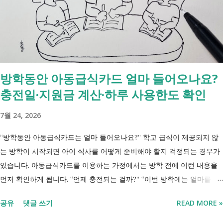
신청 상황에 따라 참여 사실상 의무 즉, 국민취업제도 는 취업을 준비하
는 사람을 돕는 제도입니다. 자활근로 는 일한 기회를 제공하면서 자립을
지원하는 제도입니다. 조건부수급자 는 하나의 제도라기보다 생계급여를
받는 과정에서 일정한 참여 의무가 있는 상태를 말합니다. [조건부과 생
계급여 바로가기] - [2026 최신] 근로능력 있어도 생계급여 받는 법? 조
방학동안 아동급식카드 얼마 들어오나요?
건부과유예·제시유예 취업을 준비하는 청년이라면? 국민취업지원제도 A
충전일·지원금 계산·하루 사용한도 확인
씨는 29세입니다. 현재 직장이 없고 취업을 준비하고 있습니다. 생활이
넉넉하지 않지만 기초생활수급자는 아닙니다. 이런 상황에서 많은 사람
7월 24, 2026
들이 가장 먼저 알아보는 것이 국민취업지원제도 입니다. 고용센터를 통
해 취업 상담을 받고, 직업훈련에 참여하고, 요건에 따라 구직촉진수당을
“방학동안 아동급식카드는 얼마 들어오나요?” 학교 급식이 제공되지 않
받을 수도 있기 때문입니다. 중요한 점은 실제 목표가 취업이라는 ...
는 방학이 시작되면 아이 식사를 어떻게 준비해야 할지 걱정되는 경우가
있습니다. 아동급식카드를 이용하는 가정에서는 방학 전에 이런 내용을
먼저 확인하게 됩니다. “언제 충전되는 걸까?” “이번 방학에는 얼마를 사
용할 수 있을까?” “하루 사용 한도가 있으면 매일 그 금액만큼 쓸 수 있는
공유
댓글 쓰기
READ MORE »
걸까?” 아동급식카드는 결식이 우려되는 아동이 방학이나 주말에도 식사
를 거르지 않도록 식사비를 지원하는 제도입니다. 막상 카드를 받으면 언