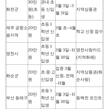
30만
관내 초
3월 3일~3
화천군
원(초
등 신입
지역상품권
월 31일
등)
생
초등 1
제주 공항소
20만
3월 초~4월
학년 신
학교 신청 접수
음지역
원
초
입생
초등 1
20만
3월 3일~11
영천사랑카드
영천시
학년 신
원
월 30일
(지역화폐)
입생
집중 3월
20만
초·중·고
지역상품권(화
화순군
신청, 전체
원
신입생
순사랑)
~11월
초등 1
20만
3월 3일~11
부산 동래구
학년 신
동백전 포인트
원
월 30일
입생