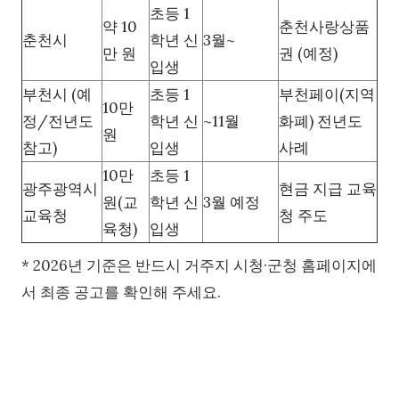
초등 1
약 10
춘천사랑상품
춘천시
학년 신
3월~
만 원
권 (예정)
입생
부천시 (예
초등 1
부천페이(지역
10만
정/전년도
학년 신
~11월
화폐) 전년도
원
참고)
입생
사례
10만
초등 1
광주광역시
현금 지급 교육
원(교
학년 신
3월 예정
교육청
청 주도
육청)
입생
* 2026년 기준은 반드시 거주지 시청·군청 홈페이지에
서 최종 공고를 확인해 주세요.