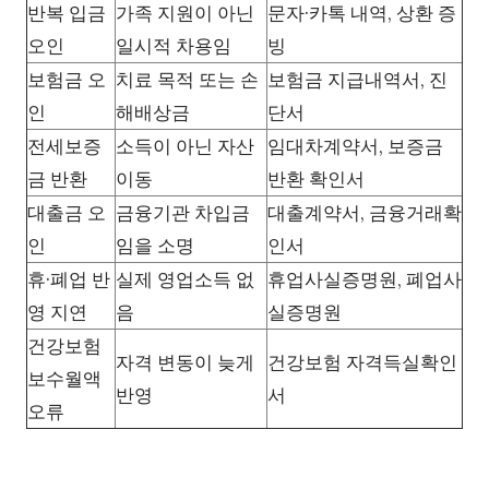
반복 입금
가족 지원이 아닌
문자·카톡 내역, 상환 증
오인
일시적 차용임
빙
보험금 오
치료 목적 또는 손
보험금 지급내역서, 진
인
해배상금
단서
전세보증
소득이 아닌 자산
임대차계약서, 보증금
금 반환
이동
반환 확인서
대출금 오
금융기관 차입금
대출계약서, 금융거래확
인
임을 소명
인서
휴·폐업 반
실제 영업소득 없
휴업사실증명원, 폐업사
영 지연
음
실증명원
건강보험
자격 변동이 늦게
건강보험 자격득실확인
보수월액
반영
서
오류