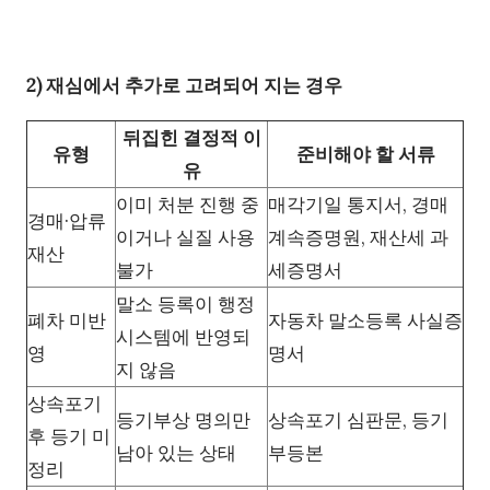
2) 재심에서 추가로 고려되어 지는 경우
뒤집힌 결정적 이
유형
준비해야 할 서류
유
이미 처분 진행 중
매각기일 통지서, 경매
경매·압류
이거나 실질 사용
계속증명원, 재산세 과
재산
불가
세증명서
말소 등록이 행정
폐차 미반
자동차 말소등록 사실증
시스템에 반영되
영
명서
지 않음
상속포기
등기부상 명의만
상속포기 심판문, 등기
후 등기 미
남아 있는 상태
부등본
정리