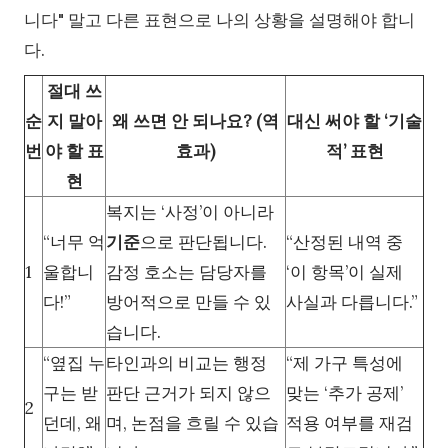
니다" 말고 다른 표현으로 나의 상황을 설명해야 합니
다.
절대 쓰
순
지 말아
왜 쓰면 안 되나요? (역
대신 써야 할 ‘기술
번
야 할 표
효과)
적’ 표현
현
복지는 ‘사정’이 아니라
“너무 억
기준
으로 판단됩니다.
“산정된 내역 중
1
울합니
감정 호소는 담당자를
‘이 항목’이 실제
다!”
방어적으로 만들 수 있
사실과 다릅니다.”
습니다.
“옆집 누
타인과의 비교는 행정
“제 가구 특성에
구는 받
판단 근거가 되지 않으
맞는 ‘추가 공제’
2
던데, 왜
며, 논점을 흐릴 수 있습
적용 여부를 재검