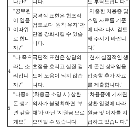
나만?”
니다.
토 부탁드립니다.”
“공무원
“제출한 차용증 및
공격적 표현은 협조적
이 일을
소명 자료를 기준
검토보다 ‘원칙 유지’ 판
3
이따위
에 따라 다시 검토
단을 강화시킬 수 있습
로 합니
해 주시기 바랍니
니다.
까?”
다.”
“다 죽으
극단적 표현은 상담의
“현재 실질적인 생
라는 소
초점을 흐리고 실질 검
계 곤란 상태임을
4
리입니
토에 도움이 되지 않습
입증할 추가 자료
까?”
니다.
를 제출합니다.”
“나중에
(차용금 소명 시) 상환
“차용증에 기재된
돈 생기
의사가 불명확하면 ‘부
상환 일정에 따라
5
면 갚을
채’가 아닌 ‘지원금’으로
원금 및 이자를 지
게요.”
오인될 수 있습니다.
급하고 있습니다.”