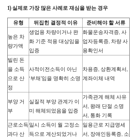
1) 실제로 가장 많은 사례로 재심을 받는 경우
유형
뒤집힌 결정적 이유
준비해야 할 서류
생업용 차량이거나 완
화물운송자격증, 사
높은 차
화 기준 적용 대상임을
업자등록증, 차량 사
량가액
입증
용확인서
빌린 돈
을 소득
사적이전소득이 아닌
차용증, 상환계획서,
으로 산
‘부채’임을 명확히 소명
계좌이체 내역
정
가족관계 해체 사유
부양 거
실질적 부양 관계가 이
서, 왕래 단절 소명
부
미 해체되었음을 입증
서, 통화 기록
근로소득
일시 소득이 월 고정소
일용근로 지급명세
과다 산
득으로 계산되었거나
서, 장애인등록증, 소