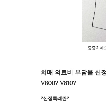
중증치매도
치매 의료비 부담을 산
V800? V810?
?산정특례란?