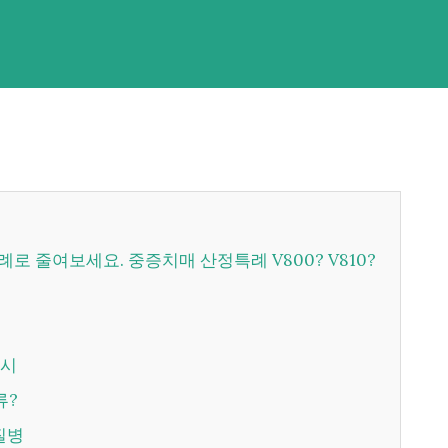
례로 줄여보세요. 중증치매 산정특례 V800? V810?
 시
류?
 질병