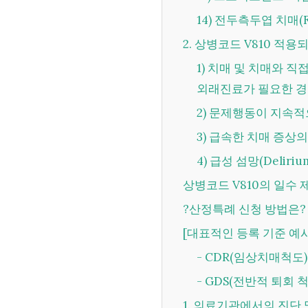
14) 전두측두엽 치매(F02
2. 상병코드 V810 적
1) 치매 및 치매와 직접 관련되어 중증의 의료적 필요가 발생하여 입원 및
외래진료가 필요한 
2) 문제행동이 지속
3) 급속한 치매 증
4) 급성 섬망(Deli
상병코드 V810의 일수
?산정특례 신청 방법은?
[대표적인 등록 기준 예
- CDR(임상치매척도)
- GDS(전반적 퇴회 
1. 의료기관에서의 진단