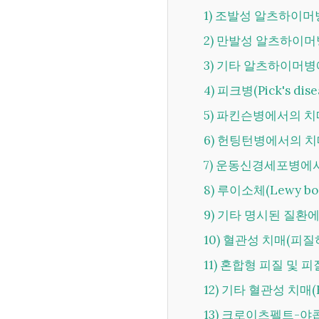
1) 조발성 알츠하이머
2) 만발성 알츠하이머
3) 기타 알츠하이머병
4) 피크병(Pick's d
5) 파킨슨병에서의 치매
6) 헌팅턴병에서의 치매
7) 운동신경세포병에서
8) 루이소체(Lewy b
9) 기타 명시된 질환에서
10) 혈관성 치매(피질하)
11) 혼합형 피질 및 피
12) 기타 혈관성 치매(F
13) 크로이츠펠트-야콥병