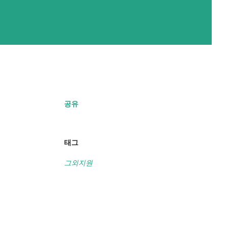
공유
태그
그외지원