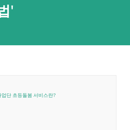
법'
년사업단 초등돌봄 서비스란?