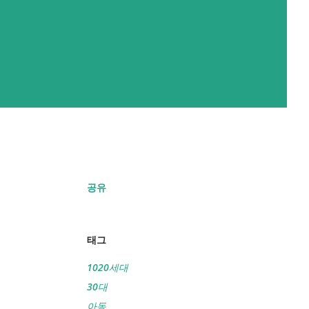
공유
태그
1020세대
30대
아동