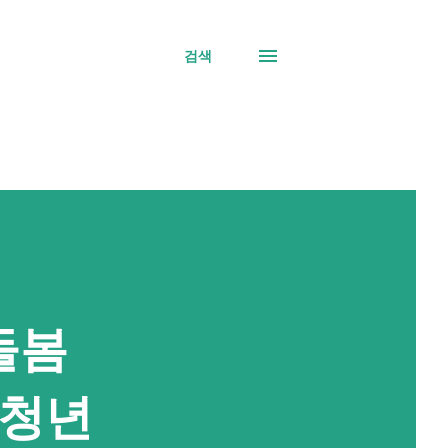
검색
돌봄
'청년