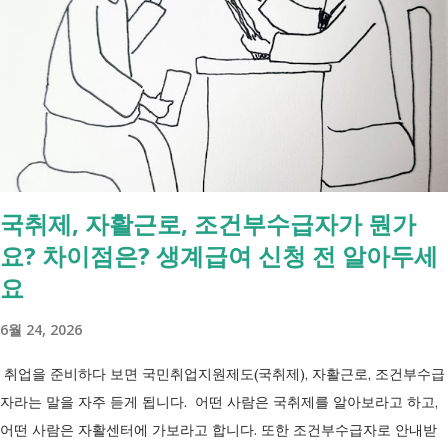
2027년 중증장애인 생계급여 부양의무자 기준 폐지 2027년 하반기 활동
지원서비스 65세 이후 선택권 보장 2027년 7월 최중증 발달장애인 24시
간 긴급돌봄 확대 확대 추진 장애인 공공일자리 지속 확대 계속 추진 ※
업무계획에 담긴 내용으로, 법 개정과 예산 반영 등을 거쳐 시행될 예정
입니다. 부모와 함께 살아도 장애인연금을 받을 수 있을까요? 이번 보건
복지부 업무계획이 발표된 뒤 많은 분들이 질문하셨습니다. "부모와 같이
살면 장애인연금을 받을 수 없나요?" "혼자 살아야만 받을 수 있는 건가
국취제, 자활근로, 조건부수급자가 뭔가
요?" 결론부터 말씀드리면 부모와 함께 거주한다는 이유만으로 장애인연
요? 차이점은? 생계급여 신청 전 알아두세
금을 받을 수 없는 것은 아닙니다. 많은 분들이 이번 업무계획에 포함된
'중증장애인 생계급여 부양의무자 기준 폐지' 와 장애인연금 을 같은 제도
요
로 생각하기 쉽지만, 두 제도는 지급 기준이 서로 다릅니다. 구분 장애인
6월 24, 2026
연금 생계급여 목적 장애로 인한 ...
취업을 준비하다 보면 국민취업지원제도(국취제), 자활근로, 조건부수급
자라는 말을 자주 듣게 됩니다. 어떤 사람은 국취제를 알아보라고 하고,
어떤 사람은 자활센터에 가보라고 합니다. 또한 조건부수급자로 안내받