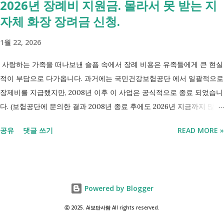
2026년 장례비 지원금. 몰라서 못 받는 지
건부과유예·제시유예 취업을 준비하는 청년이라면? 국민취업지원제도 A
자체 화장 장려금 신청.
씨는 29세입니다. 현재 직장이 없고 취업을 준비하고 있습니다. 생활이
넉넉하지 않지만 기초생활수급자는 아닙니다. 이런 상황에서 많은 사람
1월 22, 2026
들이 가장 먼저 알아보는 것이 국민취업지원제도 입니다. 고용센터를 통
해 취업 상담을 받고, 직업훈련에 참여하고, 요건에 따라 구직촉진수당을
사랑하는 가족을 떠나보낸 슬픔 속에서 장례 비용은 유족들에게 큰 현실
받을 수도 있기 때문입니다. 중요한 점은 실제 목표가 취업이라는 ...
적이 부담으로 다가옵니다. 과거에는 국민건강보험공단 에서 일괄적으로
장제비를 지급했지만, 2008년 이후 이 사업은 공식적으로 종료 되었습니
다. (보험공단에 문의한 결과 2008년 종료 후에도 2026년 지금까지 많은
분들의 '장제비 지원' 문의전화가 이어지고있다고 합니다.) 하지만, 국가
공유
댓글 쓰기
READ MORE »
보훈대상자 나 기초생활수급자 대상 지원 은 여전히 유지 되고 있으며,
무엇보다 각 지자체에서 운영하는 '화장 장려금'제도 를 활용하면 수십만
원의 비용을 보전받을 수 있습니다. 오늘은 복잡한 행정 절차 대신, 누구
나 바로 실행에 옮길 수 있는 지자체별 장례 지원금 수령 요령을 정리해
Powered by Blogger
드립니다. 장례비 지원금. 장제비 지원. 1. 2026년 기준 장례 지원 제도 현
재 정부와 지자체에서 운영하는 장례 관련 지원은 대상자에 따라 금액과
ⓒ 2025. Ai보단사람 All rights reserved.
성격이 다릅니다. 나에게 해당되는 항목이 있는지 쉽게 살펴보실 수 있도