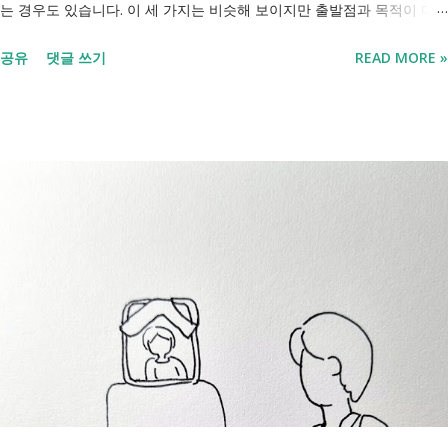
는 경우도 있습니다. 이 세 가지는 비슷해 보이지만 출발점과 목적이 다
릅니다. 내 상황이 힘들면 이러한 용어들이 어렵게만 느껴지고 알아보는
공유
댓글 쓰기
READ MORE »
것조차 포기하고 싶어집니다. 그래서 포기하지 않길 바라는 마음에 쉽게
이해할 수 있도록 정리해보려 합니다. 내가 어디에 해당하는지 판단만 하
시면 됩니다. 취업과 자립을 위한 복지 상담 생계급여 신청했더니 조건부
수급자라고 합니다. 자활근로 해야 하나요? 국취제, 자활, 조건부수급. 한
눈에 비교해 보세요 구분 국민취업지원제도 자활근로 조건부수급자 운영
고용노동부 보건복지부·지자체 보건복지부·지자체 대상 취업을 원하는
저소득층, 청년, 중장년 수급자 및 차상위계층 근로능력이 있는 생계급여
수급자 목적 취업 지원 자립 준비 수급 유지 조건 관리 지원 상담, 훈련,
수당 자활사업 참여, 자활급여 자활사업 또는 취업지원 참여 참여 여부
신청 상황에 따라 참여 사실상 의무 즉, 국민취업제도 는 취업을 준비하
는 사람을 돕는 제도입니다. 자활근로 는 일한 기회를 제공하면서 자립을
지원하는 제도입니다. 조건부수급자 는 하나의 제도라기보다 생계급여를
받는 과정에서 일정한 참여 의무가 있는 상태를 말합니다. [조건부과 생
계급여 바로가기] - [2026 최신] 근로능력 있어도 생계급여 받는 법? 조