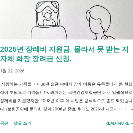
신청 상황에 따라 참여 사실상 의무 즉, 국민취업제도 는 취업을 준비하
는 사람을 돕는 제도입니다. 자활근로 는 일한 기회를 제공하면서 자립을
지원하는 제도입니다. 조건부수급자 는 하나의 제도라기보다 생계급여를
받는 과정에서 일정한 참여 의무가 있는 상태를 말합니다. [조건부과 생
계급여 바로가기] - [2026 최신] 근로능력 있어도 생계급여 받는 법? 조
2026년 장례비 지원금. 몰라서 못 받는 지
건부과유예·제시유예 취업을 준비하는 청년이라면? 국민취업지원제도 A
자체 화장 장려금 신청.
씨는 29세입니다. 현재 직장이 없고 취업을 준비하고 있습니다. 생활이
넉넉하지 않지만 기초생활수급자는 아닙니다. 이런 상황에서 많은 사람
1월 22, 2026
들이 가장 먼저 알아보는 것이 국민취업지원제도 입니다. 고용센터를 통
해 취업 상담을 받고, 직업훈련에 참여하고, 요건에 따라 구직촉진수당을
사랑하는 가족을 떠나보낸 슬픔 속에서 장례 비용은 유족들에게 큰 현실
받을 수도 있기 때문입니다. 중요한 점은 실제 목표가 취업이라는 ...
적이 부담으로 다가옵니다. 과거에는 국민건강보험공단 에서 일괄적으로
장제비를 지급했지만, 2008년 이후 이 사업은 공식적으로 종료 되었습니
다. (보험공단에 문의한 결과 2008년 종료 후에도 2026년 지금까지 많은
분들의 '장제비 지원' 문의전화가 이어지고있다고 합니다.) 하지만, 국가
공유
댓글 쓰기
READ MORE »
보훈대상자 나 기초생활수급자 대상 지원 은 여전히 유지 되고 있으며,