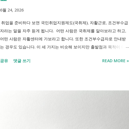
로 생각하기 쉽지만, 두 제도는 지급 기준이 서로 다릅니다. 구분 장애인
6월 24, 2026
연금 생계급여 목적 장애로 인한 ...
취업을 준비하다 보면 국민취업지원제도(국취제), 자활근로, 조건부수급
자라는 말을 자주 듣게 됩니다. 어떤 사람은 국취제를 알아보라고 하고,
어떤 사람은 자활센터에 가보라고 합니다. 또한 조건부수급자로 안내받
는 경우도 있습니다. 이 세 가지는 비슷해 보이지만 출발점과 목적이 다
릅니다. 내 상황이 힘들면 이러한 용어들이 어렵게만 느껴지고 알아보는
공유
댓글 쓰기
READ MORE »
것조차 포기하고 싶어집니다. 그래서 포기하지 않길 바라는 마음에 쉽게
이해할 수 있도록 정리해보려 합니다. 내가 어디에 해당하는지 판단만 하
시면 됩니다. 취업과 자립을 위한 복지 상담 생계급여 신청했더니 조건부
수급자라고 합니다. 자활근로 해야 하나요? 국취제, 자활, 조건부수급. 한
눈에 비교해 보세요 구분 국민취업지원제도 자활근로 조건부수급자 운영
고용노동부 보건복지부·지자체 보건복지부·지자체 대상 취업을 원하는
저소득층, 청년, 중장년 수급자 및 차상위계층 근로능력이 있는 생계급여
수급자 목적 취업 지원 자립 준비 수급 유지 조건 관리 지원 상담, 훈련,
수당 자활사업 참여, 자활급여 자활사업 또는 취업지원 참여 참여 여부