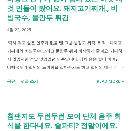
것 만들어 봤어요. 돼지고기찌개., 비
빔국수, 물만두 튀김
4월 22, 2025
딱히 먹고 싶은 안주가 없을 땐 그냥 냉장고 뒤적~뒤적~ 돼지고
기찌개와 비빔국수 그리고 물만두 튀겨 바삭하게 즐겨요. 기대하
지 않았지만 정말 맛있었던 안주입니다. 김치 송송 썰어 비벼낸
비빔국수가 입안의 느끼함을 잡아주기도 하고 입안의 매운 맛을
물만두를 튀긴 물만두튀김이 잡아 주었습니다. 오늘도 또한 즐거
공유
댓글 쓰기
READ MORE »
운 하루의 마무리 합시다.
침팬지도 두런두런 모여 단체 음주 회
식을 한다네요. 술파티? 정말이에요.