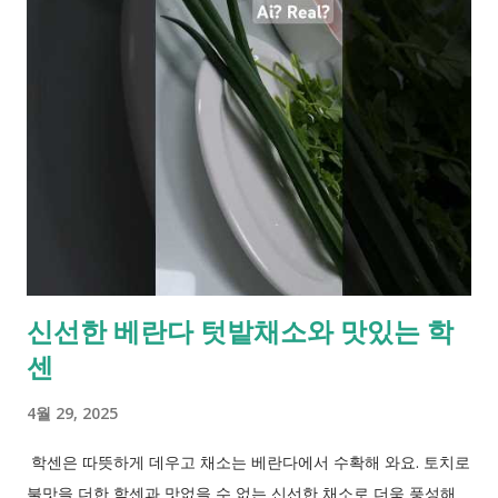
...
습니다. 병원장이 휴일근무수당을 준다면 말이죠. 3. 근로자의 날
약국 - 일부 비상약국으로 지정 운영되며 나머지 휴무. ➤ 진료가
능한 병원과 약국 찾는 방법 - 응급의료포털 E-GEN 바로가기 -
전화 : 보건복지상담센터 129번 혹은 119번 - 포털 다음지도 이나
네이버지도 같은 포털 지도에서 확인 : 병원 검색하면 '진료' 혹은
'진료 종료'로 표시 됨.
신선한 베란다 텃밭채소와 맛있는 학
센
4월 29, 2025
학센은 따뜻하게 데우고 채소는 베란다에서 수확해 와요. 토치로
불맛을 더한 학센과 맛없을 수 없는 신선한 채소로 더욱 풍성해