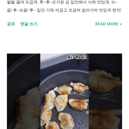
팔팔 끓여 뜨겁게, 후~후~뜨거운 김 입안에서 식혀 맛있게. 쓰~
읍! 후~쓰읍! 후~ 입안 가득 머금고 조금씩 씹어가며 맛있게 한끼!
공유
댓글 쓰기
READ MORE »