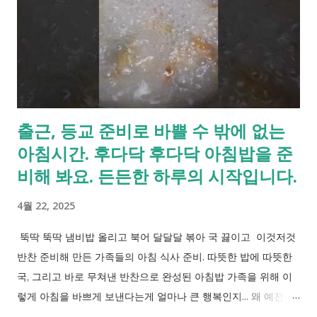
Current Biology는 국제 학술지로서 여러 논문을 다루고 있습니
다. [출처 - current Biology ] Export Citations Export
citations in RIS format, which can be used with EndNote,
ProCite, RefWorks, and most other reference management
software. 콘텐츠 야생 침팬지가 발효 과일을 나눕니다.
Bowland, Anna C. 외. Current Biology, 35권, 8호, R279 - R280
출근, 등교 준비로 바쁠 수 밖에 없는
아침시간. 후다닥 후다닥 아침밥을 준
비해 봐요. 든든한 하루의 시작입니다.
4월 22, 2025
뚝딱 뚝딱 냄비밥 올리고 북어 달달달 볶아 국 끓이고 이것저것
반찬 준비해 만든 가족들의 아침 식사 준비. 따뜻한 밥에 따뜻한
국, 그리고 바로 무쳐낸 반찬으로 완성된 아침밥 가족을 위해 이
렇게 아침을 바쁘게 보낸다는게 얼마나 큰 행복인지... 왜 예전엔
몰랐을까요? 하루를 시작하며 다함께 식탁에 둘러 앉아 따뜻한