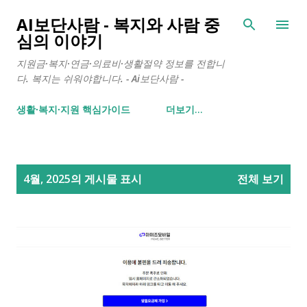
기본 콘텐츠로 건너뛰기
AI보단사람 - 복지와 사람 중
심의 이야기
지원금·복지·연금·의료비·생활절약 정보를 전합니
다. 복지는 쉬워야합니다. - Ai보단사람 -
생활∙복지∙지원 핵심가이드
더보기…
글
4월, 2025의 게시물 표시
전체 보기