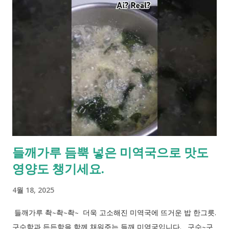
들깨가루 듬뿍 넣은 미역국으로 맛도
영양도 챙기세요.
4월 18, 2025
들깨가루 촥~촥~촥~ 더욱 고소해진 미역국에 뜨거운 밥 한그릇.
구수함과 든든함을 함께 채워주는 들깨 미역국입니다. 구수~구