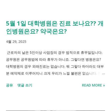
1일 단, 5% 차감 지급 ->10월말~다음해 1월말 지급 - 대상 배우
자 포함 근로소득, 사업소득, 종교인소득 이 있는 거주자. 근로장
려금, 자녀장려금 2. 반기신청 - 신청기간(상반기 혹은 하반기 중
5월 1일 대학병원은 진료 보나요?? 개
한번만 신청) 상반기 분 - 9월 1일~9월 15일 ->12월말 지급(35%)
인병원은요? 약국은요?
하반기 분 - 3월 1일~3월 16일 -> 6월말 지급(100%-12월말 지급
분) - 대상 배우자 포함 근로소득만 있는 거주자
4월 29, 2025
=================================================== 2025
년 5월근로장려금 및 자녀장려금 신청 X -'24년 9월에 상반기분
근로자의 날은 5인이상 사업장의 경우 법적으로 휴무일입니다.
혹은 '25년 3월 하반기분 근로장려금 신청한 경우 (반기신청)
공무원은 공무원법에 따라 휴무가 아니죠. 그렇다면 병원은요?
=================================================== 3. 신
대학병원의 경우 외래진료는 없습니다. 뭐 그렇다 하더라도 대부
청자 자격 - 근로장려금 소득요건 가구 유형 2024년 기준 총소득
분 예약제로 이루어지니 크게 우리가 느낄 불편은 없습니다. 우리
요건 단독가구 2,200만 원 미만 홑벌이가구 3,200만 원 미만 맞벌
가 느낄 수 있는 불편은 응급실이겠죠. 1. 근로자의 날 대학병원
공유
댓글 쓰기
READ MORE »
이가구 4,400만 원 미만 - 자녀장려금 소득요건 7,000만 원 미만
운영 -외래진료 휴진 -응급실 24시간 정상운영. 진료 예정 대학병
-재산요건 가구원 전체의 재산합계액 2억4천만 원 미만('24년 6
원 : 단국대병원, 동국대일산병원 - 이용시 전화확인 필수. 2. 근로
월 1일 기준) -기타조건 2024년 12월 31일 현재 대한민국 국적을
자의 날 개인병원 운영 - 5인이상의 경우 휴무 의무. - 5인 이하의
가진 자 24년 중 다른 거주자의 부양자녀가 아닐 것
경우 병원장의 판단에 따라 정함. : 5인이상의 진료를 할 수도 있