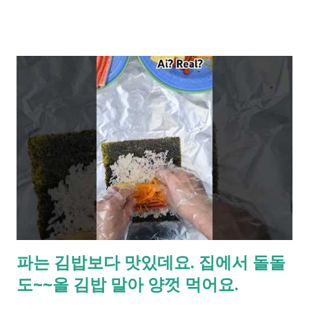
파는 김밥보다 맛있데요. 집에서 돌돌
도~~올 김밥 말아 양껏 먹어요.