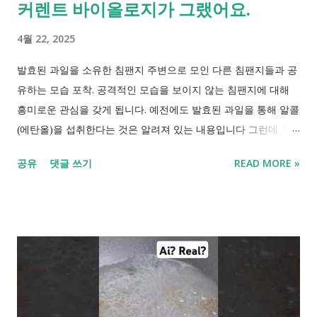
커렌트 바이올로지가 그랬어요.
4월 22, 2025
발효된 과일을 소유한 침팬지 주변으로 모인 다른 침팬지들과 공
유하는 모습 포착. 공격적인 모습을 보이지 않는 침팬지에 대해
흥미로운 관심을 갖게 됩니다. 예전에도 발효된 과일을 통해 알콜
(에탄올)을 섭취한다는 것은 알려져 있는 내용입니다 그런데, 둘
러 앉아 나누어 마시는 모습을 보였고 원래 발효된 과일을 먼저
공유
댓글 쓰기
READ MORE »
가지고 있던 침팬지가 공격적인 모습을 보이지 않았다는것입니
다. 이 발효된 과일은 우리가 알고 있는 빵나무의 열매였으며 땅
에 떨어져 자연 발효된 빵나무의 알콜농도는 0.61% 정도 였다고
합니다. 이 빵나무는 땅에서 익으면 단단한 겉면이 부드러워져 짙
은 녹색에서 노란색으로 변하고 과육은 스폰지 같은 질감을 띱니
다. 이것이 자연 발효 되면서 술이 만들어 지는 것입니다. [빵나무
: Treculia africana] 이 논문 내용을 보면서 이것이 우리 인간이
술을 먹게 되는 과정을 보여주는 걸 수도 있겠다 싶었습니다. -