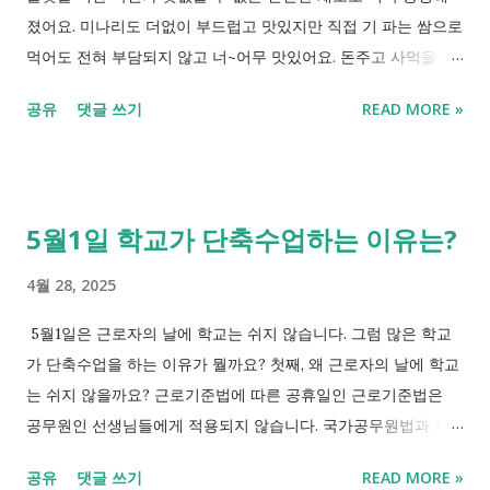
졌어요. 미나리도 더없이 부드럽고 맛있지만 직접 기 파는 쌈으로
먹어도 전혀 부담되지 않고 너~어무 맛있어요. 돈주고 사먹을 수
없는 맛이랄까? 토치로 맛을 올린 학센과 신선한 채소의 조합은
공유
댓글 쓰기
READ MORE »
최고의 반찬이 됩니다.
5월1일 학교가 단축수업하는 이유는?
4월 28, 2025
5월1일은 근로자의 날에 학교는 쉬지 않습니다. 그럼 많은 학교
가 단축수업을 하는 이유가 뭘까요? 첫째, 왜 근로자의 날에 학교
는 쉬지 않을까요? 근로기준법에 따른 공휴일인 근로기준법은
공무원인 선생님들에게 적용되지 않습니다. 국가공무원법과 지
방공무원법의 적용을 받기 때문이죠. 둘째, 그렇다면 왜 단축 수
공유
댓글 쓰기
READ MORE »
업을 하는건가? 교육공무원인 선생님들은 쉬지 않지만 그외 직원