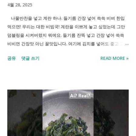
4월 28, 2025
나물반찬을 넣고 계란 하나. 들기름 간장 넣어 쓱쓱 비벼 한입
먹으면! 우리는 대한 비빔국! 계란을 이쁘게 놓고 싶었는데 그만
덤블링을 시켜버렸지 뭐에요. 들기름 잔뜩 넣고 간장 넣어 쓱쓱
비비면 간장맛 아닌 꿀맛입니다. 여기에 김치를 넣어도 좋고 고추
장을 넣어도 좋은. 만능 비빔밥입니다.
공유
댓글 쓰기
READ MORE »