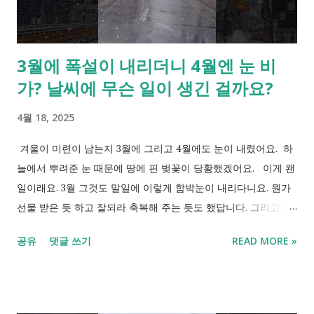
3월에 폭설이 내리더니 4월엔 눈 비
가? 날씨에 무슨 일이 생긴 걸까요?
4월 18, 2025
겨울이 미련이 남는지 3월에 그리고 4월에도 눈이 내렸어요. 하
늘에서 뿌려준 눈 때문에 땅에 핀 벚꽃이 당황했겠어요. 이게 왠
일이래요. 3월 그것도 말일에 이렇게 함박눈이 내리다니요. 뭔가
선물 받은 듯 하고 잘되라 축복해 주는 듯도 했답니다. 그리고는
쨍한 볕도 내려주고 말이죠. 이 눈이 마지막 이겠거니 했는데 왠
공유
댓글 쓰기
READ MORE »
걸~ 4월엔 활짝 핀 벚꽃들이 민망하게 또 눈이 내렸지 뭔가요. 그
러면서도 이 와중에 눈보니 좋다며 기분이 좋아졌답니다. 이젠 덥
기까지 하지만 지난 눈 구경하면서 시원해 져 볼까요? 이 눈을 보
는 모든 분들도 모두 행복하시길!