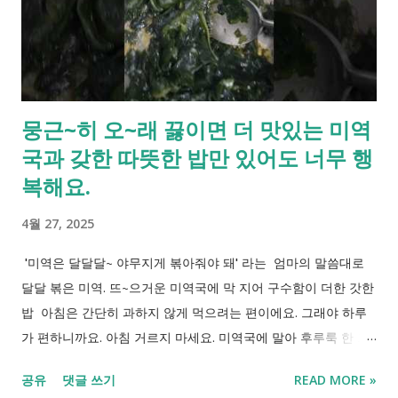
뭉근~히 오~래 끓이면 더 맛있는 미역
국과 갖한 따뜻한 밥만 있어도 너무 행
복해요.
4월 27, 2025
'미역은 달달달~ 야무지게 볶아줘야 돼' 라는 엄마의 말씀대로
달달 볶은 미역. 뜨~으거운 미역국에 막 지어 구수함이 더한 갓한
밥 아침은 간단히 과하지 않게 먹으려는 편이에요. 그래야 하루
가 편하니까요. 아침 거르지 마세요. 미역국에 말아 후루룩 한 그
릇! 오늘도 즐거운 하루 되세요.
공유
댓글 쓰기
READ MORE »