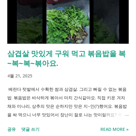
삼겹살 맛있게 구워 먹고 볶음밥을 복
~복~복~볶아요.
4월 21, 2025
베란다 텃밭에서 수확한 쌈과 삼겹살. 그리고 빠질 수 없는 볶음
밥. 볶음밥은 바삭하게 볶아서 마치 간식같아요. 직접 키운 겨자
채와 미나리, 상추의 맛은 순하지만 맛은 지~인(?)했어요. 볶음밥
을 싸 먹으니 너무 맛있어서 장난이 절로 나는 맛이랄까요? 주말
든든히 먹었으니 이번 주도 힘내 볼랍니다.
공유
댓글 쓰기
READ MORE »