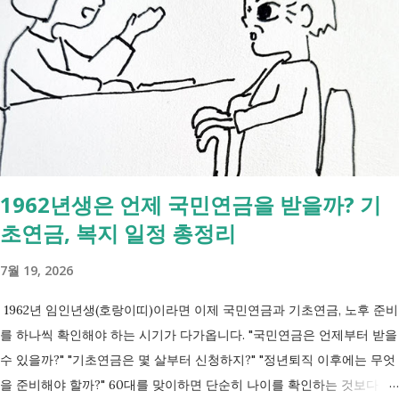
음과 같은 내용을 한 번에 확인할 수 있습니다. - 암·희귀질환 산정특례 V
코드 - 뇌혈관질환·심장질환 산정특례 - 중증화상·중증외상 적용 코드 -
장기이식 및 혈액투석 등 특례 대상 - 치매·극희귀질환·상세불명 희귀질
환 신규 적용 코드 - 임신·난임·아동 진료 등 F코드 대상 병원에서 진료를
받은 뒤 진료비 계산서나 건강보험 산정내역에 표시된 V코드를 확인하면
현재 어떤 산정특례가 적용되고 있는지 쉽게 확인할 수 있습니다. 아래
표에서 본인의 질환명이나 특정기호를 찾아보시기 바랍니다. 암·희귀질
환 산정특례 특정기호 및 상병코드 Ⅰ. 「본인일부부담금 산정특례에 관
1962년생은 언제 국민연금을 받을까? 기
한 기준」 제1조 관련 특정기호 코드 구분 대상 특정기호 1 미등록암환자
초연금, 복지 일정 총정리
가 해당상병(C00～C97, D00～D09, D32～D33, D37～D48)으로 진료를
받은 당일 V027 Ⅱ. 「본인일부부담금 산정특례에 관한 기준」 제2조 관
7월 19, 2026
련 특정기호 코드 구분 대상 특...
1962년 임인년생(호랑이띠)이라면 이제 국민연금과 기초연금, 노후 준비
를 하나씩 확인해야 하는 시기가 다가옵니다. "국민연금은 언제부터 받을
수 있을까?" "기초연금은 몇 살부터 신청하지?" "정년퇴직 이후에는 무엇
을 준비해야 할까?" 60대를 맞이하면 단순히 나이를 확인하는 것보다 앞