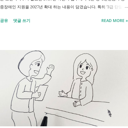
증장애인 지원을 2027년 확대 하는 내용이 담겼습니다. 특히 '3급 단일장
애까지 장애인연금 지급', '중증장애인 생계급여 부양의무자 기준 폐지' 가
공유
댓글 쓰기
READ MORE »
포함되면서 많은 분들이 관심을 갖고 있습니다. 이번 글에서는 장애인과
관련된 현재 제도와 정부가 추진하는 내용을 비교해서 좀더 쉽게 정리했
습니다. 2027년 변화를 미리 확인하시고 준비하시는데 도움이 되길 바랍
니다. 장애인연금과 생계급여 등 복지 지원 상담을 진행하는 모습 7월 16
일 발표된 보건복지부 업무계획에 담긴 내용은 무엇인가요? 2027년 보건
복지부의 업무계획에 담긴 장애인관련은 어떤 내용이 있는지 살펴보겠습
니다. 정부 업무계획 내용 추진 시기 3급 단일장애까지 장애인연금 지급
2027년 중증장애인 생계급여 부양의무자 기준 폐지 2027년 하반기 활동
지원서비스 65세 이후 선택권 보장 2027년 7월 최중증 발달장애인 24시
간 긴급돌봄 확대 확대 추진 장애인 공공일자리 지속 확대 계속 추진 ※
업무계획에 담긴 내용으로, 법 개정과 예산 반영 등을 거쳐 시행될 예정
입니다. 부모와 함께 살아도 장애인연금을 받을 수 있을까요? 이번 보건
복지부 업무계획이 발표된 뒤 많은 분들이 질문하셨습니다. "부모와 같이
살면 장애인연금을 받을 수 없나요?" "혼자 살아야만 받을 수 있는 건가