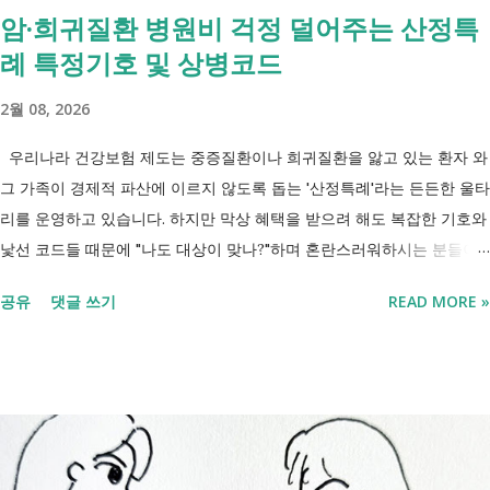
암·희귀질환 병원비 걱정 덜어주는 산정특
요?" 결론부터 말씀드리면 부모와 함께 거주한다는 이유만으로 장애인연
례 특정기호 및 상병코드
금을 받을 수 없는 것은 아닙니다. 많은 분들이 이번 업무계획에 포함된
'중증장애인 생계급여 부양의무자 기준 폐지' 와 장애인연금 을 같은 제도
2월 08, 2026
로 생각하기 쉽지만, 두 제도는 지급 기준이 서로 다릅니다. 구분 장애인
연금 생계급여 목적 장애로 인한 ...
우리나라 건강보험 제도는 중증질환이나 희귀질환을 앓고 있는 환자 와
그 가족이 경제적 파산에 이르지 않도록 돕는 '산정특례'라는 든든한 울타
리를 운영하고 있습니다. 하지만 막상 혜택을 받으려 해도 복잡한 기호와
낯선 코드들 때문에 "나도 대상이 맞나?"하며 혼란스러워하시는 분들이
참 많습니다. 오늘 제가 정리해 드리는 이 표는 단순한 기호의 나열이 아
공유
댓글 쓰기
READ MORE »
닙니다. 여러분의 병원비를 90%에서 최대 95%까지 국가가 대신 부담해
주겠다는 약속의 증표들 입니다. ** 2026년 7월 업데이트 기준 산정특례
특정기호(V코드) 최신 반영 ** 산정특례는 암, 희귀질환, 중증질환 등의
의료비 부담을 줄여주는 제도이지만, 특정기호(V코드)와 적용 대상은 보
건복지부 고시 개정에 따라 추가되거나 변경될 수 있습니다. 이번 글은
2026년 기준 최신 산정특례 특정기호(V코드)를 반영해 정리 했습니다. 다