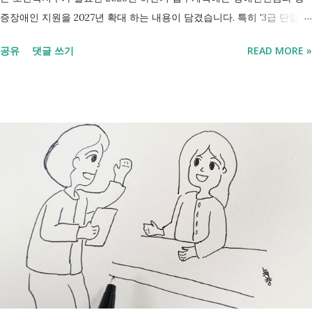
증장애인 지원을 2027년 확대 하는 내용이 담겼습니다. 특히 '3급 단일장
애까지 장애인연금 지급', '중증장애인 생계급여 부양의무자 기준 폐지' 가
공유
댓글 쓰기
READ MORE »
포함되면서 많은 분들이 관심을 갖고 있습니다. 이번 글에서는 장애인과
관련된 현재 제도와 정부가 추진하는 내용을 비교해서 좀더 쉽게 정리했
습니다. 2027년 변화를 미리 확인하시고 준비하시는데 도움이 되길 바랍
니다. 장애인연금과 생계급여 등 복지 지원 상담을 진행하는 모습 7월 16
일 발표된 보건복지부 업무계획에 담긴 내용은 무엇인가요? 2027년 보건
복지부의 업무계획에 담긴 장애인관련은 어떤 내용이 있는지 살펴보겠습
니다. 정부 업무계획 내용 추진 시기 3급 단일장애까지 장애인연금 지급
2027년 중증장애인 생계급여 부양의무자 기준 폐지 2027년 하반기 활동
지원서비스 65세 이후 선택권 보장 2027년 7월 최중증 발달장애인 24시
간 긴급돌봄 확대 확대 추진 장애인 공공일자리 지속 확대 계속 추진 ※
업무계획에 담긴 내용으로, 법 개정과 예산 반영 등을 거쳐 시행될 예정
입니다. 부모와 함께 살아도 장애인연금을 받을 수 있을까요? 이번 보건
복지부 업무계획이 발표된 뒤 많은 분들이 질문하셨습니다. "부모와 같이
살면 장애인연금을 받을 수 없나요?" "혼자 살아야만 받을 수 있는 건가