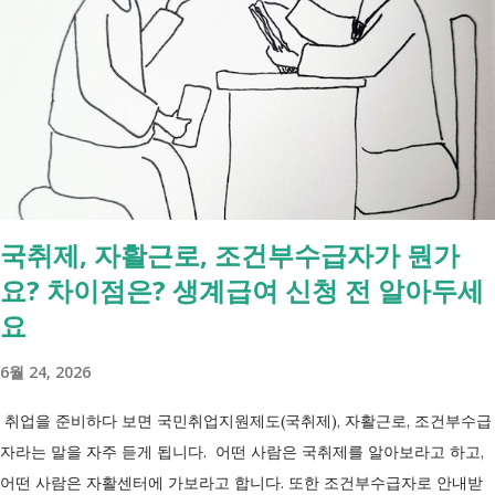
음과 같은 내용을 한 번에 확인할 수 있습니다. - 암·희귀질환 산정특례 V
코드 - 뇌혈관질환·심장질환 산정특례 - 중증화상·중증외상 적용 코드 -
장기이식 및 혈액투석 등 특례 대상 - 치매·극희귀질환·상세불명 희귀질
환 신규 적용 코드 - 임신·난임·아동 진료 등 F코드 대상 병원에서 진료를
받은 뒤 진료비 계산서나 건강보험 산정내역에 표시된 V코드를 확인하면
현재 어떤 산정특례가 적용되고 있는지 쉽게 확인할 수 있습니다. 아래
표에서 본인의 질환명이나 특정기호를 찾아보시기 바랍니다. 암·희귀질
환 산정특례 특정기호 및 상병코드 Ⅰ. 「본인일부부담금 산정특례에 관
국취제, 자활근로, 조건부수급자가 뭔가
한 기준」 제1조 관련 특정기호 코드 구분 대상 특정기호 1 미등록암환자
요? 차이점은? 생계급여 신청 전 알아두세
가 해당상병(C00～C97, D00～D09, D32～D33, D37～D48)으로 진료를
받은 당일 V027 Ⅱ. 「본인일부부담금 산정특례에 관한 기준」 제2조 관
요
련 특정기호 코드 구분 대상 특...
6월 24, 2026
취업을 준비하다 보면 국민취업지원제도(국취제), 자활근로, 조건부수급
자라는 말을 자주 듣게 됩니다. 어떤 사람은 국취제를 알아보라고 하고,
어떤 사람은 자활센터에 가보라고 합니다. 또한 조건부수급자로 안내받