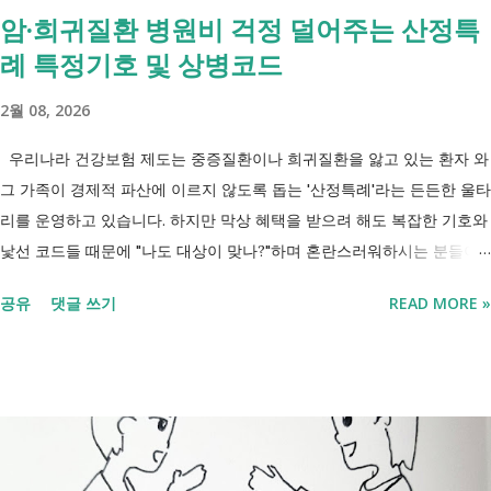
암·희귀질환 병원비 걱정 덜어주는 산정특
요?" 결론부터 말씀드리면 부모와 함께 거주한다는 이유만으로 장애인연
례 특정기호 및 상병코드
금을 받을 수 없는 것은 아닙니다. 많은 분들이 이번 업무계획에 포함된
'중증장애인 생계급여 부양의무자 기준 폐지' 와 장애인연금 을 같은 제도
2월 08, 2026
로 생각하기 쉽지만, 두 제도는 지급 기준이 서로 다릅니다. 구분 장애인
연금 생계급여 목적 장애로 인한 ...
우리나라 건강보험 제도는 중증질환이나 희귀질환을 앓고 있는 환자 와
그 가족이 경제적 파산에 이르지 않도록 돕는 '산정특례'라는 든든한 울타
리를 운영하고 있습니다. 하지만 막상 혜택을 받으려 해도 복잡한 기호와
낯선 코드들 때문에 "나도 대상이 맞나?"하며 혼란스러워하시는 분들이
참 많습니다. 오늘 제가 정리해 드리는 이 표는 단순한 기호의 나열이 아
공유
댓글 쓰기
READ MORE »
닙니다. 여러분의 병원비를 90%에서 최대 95%까지 국가가 대신 부담해
주겠다는 약속의 증표들 입니다. ** 2026년 7월 업데이트 기준 산정특례
특정기호(V코드) 최신 반영 ** 산정특례는 암, 희귀질환, 중증질환 등의
의료비 부담을 줄여주는 제도이지만, 특정기호(V코드)와 적용 대상은 보
건복지부 고시 개정에 따라 추가되거나 변경될 수 있습니다. 이번 글은
2026년 기준 최신 산정특례 특정기호(V코드)를 반영해 정리 했습니다. 다