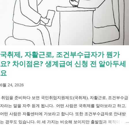
지원서비스 65세 이후 선택권 보장 2027년 7월 최중증 발달장애인 24시
간 긴급돌봄 확대 확대 추진 장애인 공공일자리 지속 확대 계속 추진 ※
업무계획에 담긴 내용으로, 법 개정과 예산 반영 등을 거쳐 시행될 예정
입니다. 부모와 함께 살아도 장애인연금을 받을 수 있을까요? 이번 보건
복지부 업무계획이 발표된 뒤 많은 분들이 질문하셨습니다. "부모와 같이
살면 장애인연금을 받을 수 없나요?" "혼자 살아야만 받을 수 있는 건가
국취제, 자활근로, 조건부수급자가 뭔가
요?" 결론부터 말씀드리면 부모와 함께 거주한다는 이유만으로 장애인연
요? 차이점은? 생계급여 신청 전 알아두세
금을 받을 수 없는 것은 아닙니다. 많은 분들이 이번 업무계획에 포함된
'중증장애인 생계급여 부양의무자 기준 폐지' 와 장애인연금 을 같은 제도
요
로 생각하기 쉽지만, 두 제도는 지급 기준이 서로 다릅니다. 구분 장애인
6월 24, 2026
연금 생계급여 목적 장애로 인한 ...
취업을 준비하다 보면 국민취업지원제도(국취제), 자활근로, 조건부수급
자라는 말을 자주 듣게 됩니다. 어떤 사람은 국취제를 알아보라고 하고,
어떤 사람은 자활센터에 가보라고 합니다. 또한 조건부수급자로 안내받
는 경우도 있습니다. 이 세 가지는 비슷해 보이지만 출발점과 목적이 다