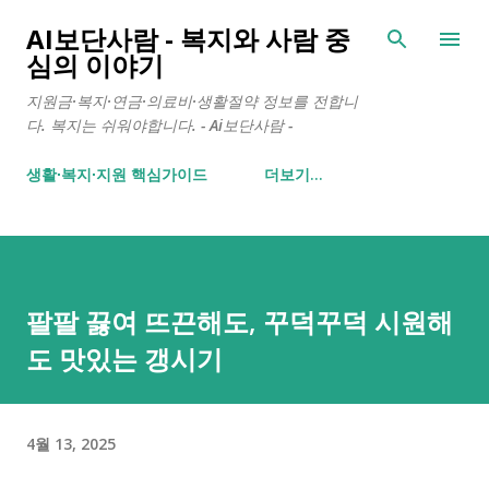
기본 콘텐츠로 건너뛰기
AI보단사람 - 복지와 사람 중
심의 이야기
지원금·복지·연금·의료비·생활절약 정보를 전합니
다. 복지는 쉬워야합니다. - Ai보단사람 -
생활∙복지∙지원 핵심가이드
더보기…
팔팔 끓여 뜨끈해도, 꾸덕꾸덕 시원해
도 맛있는 갱시기
4월 13, 2025