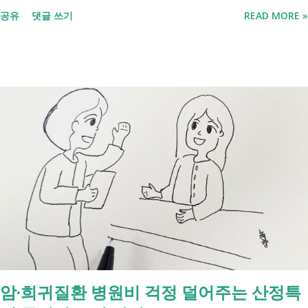
릅니다. 내 상황이 힘들면 이러한 용어들이 어렵게만 느껴지고 알아보는
공유
댓글 쓰기
READ MORE »
것조차 포기하고 싶어집니다. 그래서 포기하지 않길 바라는 마음에 쉽게
이해할 수 있도록 정리해보려 합니다. 내가 어디에 해당하는지 판단만 하
시면 됩니다. 취업과 자립을 위한 복지 상담 생계급여 신청했더니 조건부
수급자라고 합니다. 자활근로 해야 하나요? 국취제, 자활, 조건부수급. 한
눈에 비교해 보세요 구분 국민취업지원제도 자활근로 조건부수급자 운영
고용노동부 보건복지부·지자체 보건복지부·지자체 대상 취업을 원하는
저소득층, 청년, 중장년 수급자 및 차상위계층 근로능력이 있는 생계급여
수급자 목적 취업 지원 자립 준비 수급 유지 조건 관리 지원 상담, 훈련,
수당 자활사업 참여, 자활급여 자활사업 또는 취업지원 참여 참여 여부
신청 상황에 따라 참여 사실상 의무 즉, 국민취업제도 는 취업을 준비하
는 사람을 돕는 제도입니다. 자활근로 는 일한 기회를 제공하면서 자립을
지원하는 제도입니다. 조건부수급자 는 하나의 제도라기보다 생계급여를
받는 과정에서 일정한 참여 의무가 있는 상태를 말합니다. [조건부과 생
계급여 바로가기] - [2026 최신] 근로능력 있어도 생계급여 받는 법? 조
암·희귀질환 병원비 걱정 덜어주는 산정특
건부과유예·제시유예 취업을 준비하는 청년이라면? 국민취업지원제도 A