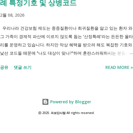
례 특정기호 및 상병코드
씨는 29세입니다. 현재 직장이 없고 취업을 준비하고 있습니다. 생활이
넉넉하지 않지만 기초생활수급자는 아닙니다. 이런 상황에서 많은 사람
2월 08, 2026
들이 가장 먼저 알아보는 것이 국민취업지원제도 입니다. 고용센터를 통
해 취업 상담을 받고, 직업훈련에 참여하고, 요건에 따라 구직촉진수당을
우리나라 건강보험 제도는 중증질환이나 희귀질환을 앓고 있는 환자 와
받을 수도 있기 때문입니다. 중요한 점은 실제 목표가 취업이라는 ...
그 가족이 경제적 파산에 이르지 않도록 돕는 '산정특례'라는 든든한 울타
리를 운영하고 있습니다. 하지만 막상 혜택을 받으려 해도 복잡한 기호와
낯선 코드들 때문에 "나도 대상이 맞나?"하며 혼란스러워하시는 분들이
참 많습니다. 오늘 제가 정리해 드리는 이 표는 단순한 기호의 나열이 아
공유
댓글 쓰기
READ MORE »
닙니다. 여러분의 병원비를 90%에서 최대 95%까지 국가가 대신 부담해
주겠다는 약속의 증표들 입니다. ** 2026년 7월 업데이트 기준 산정특례
특정기호(V코드) 최신 반영 ** 산정특례는 암, 희귀질환, 중증질환 등의
의료비 부담을 줄여주는 제도이지만, 특정기호(V코드)와 적용 대상은 보
Powered by Blogger
건복지부 고시 개정에 따라 추가되거나 변경될 수 있습니다. 이번 글은
2026년 기준 최신 산정특례 특정기호(V코드)를 반영해 정리 했습니다. 다
ⓒ 2025. Ai보단사람 All rights reserved.
음과 같은 내용을 한 번에 확인할 수 있습니다. - 암·희귀질환 산정특례 V
코드 - 뇌혈관질환·심장질환 산정특례 - 중증화상·중증외상 적용 코드 -