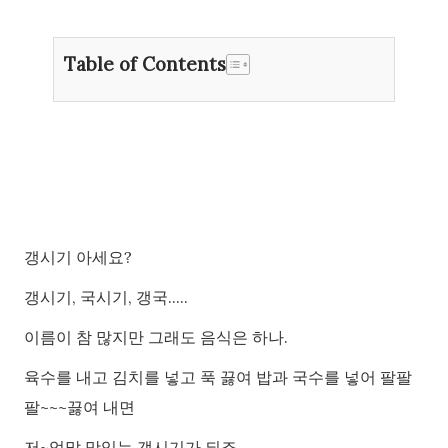
Table of Contents
갱시기 아세요?
갱시기, 국시기, 갱국.....
이름이 참 많지만 그래도 음식은 하나.
육수를 내고 김치를 넣고 푹 끓여 밥과 국수를 넣어 팔팔
팔~~~끓여 내면
저~엉말 맛있는 갱시기가 되죠.