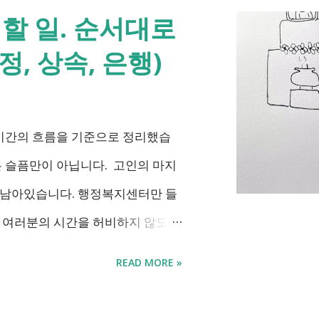
 확인하시고 준비하시는데 도움이 되
할 일. 순서대로
등 복지 지원 상담을 진행하는 모
, 상속, 은행)
무계획에 담긴 내용은 무엇인가요?
긴 장애인관련은 어떤 내용이 있는
용 추진 시기 3급 단일장애까지 장
 시간의 흐름을 기준으로 정리했습
계급여 부양의무자 기준 폐지 2027
은 슬픔만이 아닙니다. 고인의 마지
선택권 보장 2027년 7월 최중증 발
 남아있습니다. 행정복지센터만 들
 추진 장애인 공공일자리 지속 확대
에 여러분의 시간을 허비하지 않도록
, 법 개정과 예산 반영 등을 거쳐
 가능한 것과 기다려야 하는 것,
READ MORE »
아도 장애인연금을 받을 수 있을까
됩니다. 장례 후 행정 절차 타임라
표된 뒤 많은 분들이 질문하셨습니
흐름별 정리 사망신고하면서 원스톱