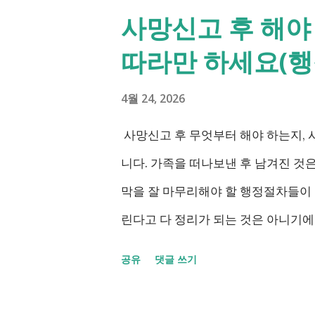
정리했습니다. 2027년 변화를 미리
사망신고 후 해야 
길 바랍니다. 장애인연금과 생계급여 
따라만 하세요(행정
습 7월 16일 발표된 보건복지부 업
2027년 보건복지부의 업무계획에 담
4월 24, 2026
지 살펴보겠습니다. 정부 업무계획 내
사망신고 후 무엇부터 해야 하는지,
애인연금 지급 2027년 중증장애인 생
니다. 가족을 떠나보낸 후 남겨진 것
년 하반기 활동지원서비스 65세 이후 
막을 잘 마무리해야 할 행정절차들이
달장애인 24시간 긴급돌봄 확대 확대
린다고 다 정리가 되는 것은 아니기
계속 추진 ※ 업무계획에 담긴 내용으로
정리했습니다. 단계별로 사망신고 당일
공유
댓글 쓰기
시행될 예정입니다. 부모와 함께 살
이후 처리까지 이 흐름만 따라가시면 
요? 이번 보건복지부 업무계획이 발
인 장례식 이후의 정리 절차. 시간 