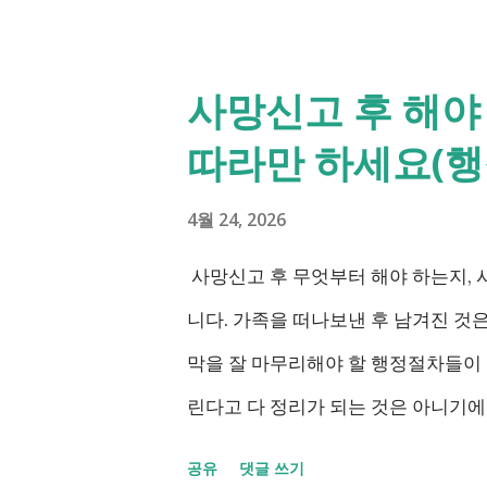
인과 관련된 현재 제도와 정부가 추
정리했습니다. 2027년 변화를 미리
사망신고 후 해야 
길 바랍니다. 장애인연금과 생계급여 
따라만 하세요(행정
습 7월 16일 발표된 보건복지부 업
2027년 보건복지부의 업무계획에 담
4월 24, 2026
지 살펴보겠습니다. 정부 업무계획 내
사망신고 후 무엇부터 해야 하는지,
애인연금 지급 2027년 중증장애인 생
니다. 가족을 떠나보낸 후 남겨진 것
년 하반기 활동지원서비스 65세 이후 
막을 잘 마무리해야 할 행정절차들이
달장애인 24시간 긴급돌봄 확대 확대
린다고 다 정리가 되는 것은 아니기
계속 추진 ※ 업무계획에 담긴 내용으로
정리했습니다. 단계별로 사망신고 당일
공유
댓글 쓰기
시행될 예정입니다. 부모와 함께 살