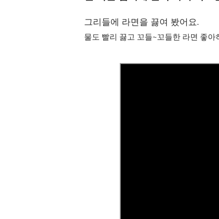
그리들에 라면을 끓여 봤어요.
물도 빨리 끓고 꼬들~꼬들한 라면 좋아