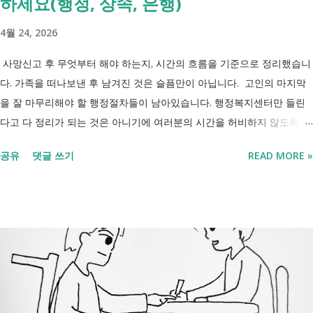
하세요(행정, 상속, 은행)
4월 24, 2026
사망신고 후 무엇부터 해야 하는지, 시간의 흐름을 기준으로 정리했습니
다. 가족을 떠나보낸 후 남겨진 것은 슬픔만이 아닙니다. 고인의 마지막
을 잘 마무리해야 할 행정절차들이 남아있습니다. 행정복지센터만 들린
다고 다 정리가 되는 것은 아니기에 여러분의 시간을 허비하지 않도록 정
리했습니다. 단계별로 사망신고 당일 가능한 것과 기다려야 하는 것, 이후
공유
댓글 쓰기
READ MORE »
처리까지 이 흐름만 따라가시면 됩니다. 장례 후 행정 절차 타임라인 장
례식 이후의 정리 절차. 시간 흐름별 정리 사망신고하면서 원스톱으로 모
두 처리 가능한가요? 아닙니다. 안심상속 원스톱서비스를 들어보셨을 겁
니다. 이 서비스는 여러 기관에 흩어진 정보를 조회해주는 서비스일 뿐,
모든 절차를 대신 처리해주지는 않습니다. 행정복지센터에서는 - 금융재
산, 부동산, 세금, 연금 등 '조회' 신청할 수 있습니다. 나머지는 직접 해야
합니다. - 상속포기 또는 한정승인 법원 - 상속세, 취득세 신고 세무서, 시
군구청 - 예금 인출, 보험금 청구 은행, 보험사 사망신고 당일에 끝낼 수