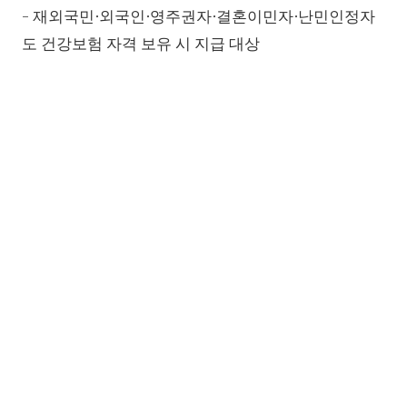
- 재외국민∙외국인∙영주권자∙결혼이민자∙난민인정자
도 건강보험 자격 보유 시 지급 대상