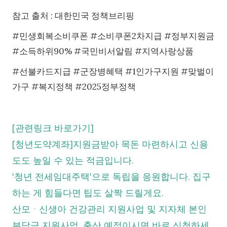
참고 출처 : 대한민국 정책브리핑
#민생회복소비쿠폰 #소비쿠폰2차지급 #정부지원금
#소득하위90% #국민비서알림 #지역사랑상품
#선불카드지급 #군장병혜택 #1인가구지원 #맞벌이
가구 #복지정책 #2025정부정책
[관련링크 바로가기]
[청년도약계좌]지원금받아 목돈 마련하시고 신용
도도 높일 수 있는 적금입니다.
'청년 전세임대주택'으로 독립을 응원합니다. 집구
하는 게 힘들다면 팁도 살짝 드릴게요.
산모ᆞ신생아 건강관리 지원사업 및 지자체 본인
부담금 지원사업. 출산 예정이시면 바로 신청하세