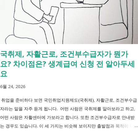
장기이식 및 혈액투석 등 특례 대상 - 치매·극희귀질환·상세불명 희귀질
환 신규 적용 코드 - 임신·난임·아동 진료 등 F코드 대상 병원에서 진료를
받은 뒤 진료비 계산서나 건강보험 산정내역에 표시된 V코드를 확인하면
현재 어떤 산정특례가 적용되고 있는지 쉽게 확인할 수 있습니다. 아래
표에서 본인의 질환명이나 특정기호를 찾아보시기 바랍니다. 암·희귀질
환 산정특례 특정기호 및 상병코드 Ⅰ. 「본인일부부담금 산정특례에 관
국취제, 자활근로, 조건부수급자가 뭔가
한 기준」 제1조 관련 특정기호 코드 구분 대상 특정기호 1 미등록암환자
요? 차이점은? 생계급여 신청 전 알아두세
가 해당상병(C00～C97, D00～D09, D32～D33, D37～D48)으로 진료를
받은 당일 V027 Ⅱ. 「본인일부부담금 산정특례에 관한 기준」 제2조 관
요
련 특정기호 코드 구분 대상 특...
6월 24, 2026
취업을 준비하다 보면 국민취업지원제도(국취제), 자활근로, 조건부수급
자라는 말을 자주 듣게 됩니다. 어떤 사람은 국취제를 알아보라고 하고,
어떤 사람은 자활센터에 가보라고 합니다. 또한 조건부수급자로 안내받
는 경우도 있습니다. 이 세 가지는 비슷해 보이지만 출발점과 목적이 다
릅니다. 내 상황이 힘들면 이러한 용어들이 어렵게만 느껴지고 알아보는