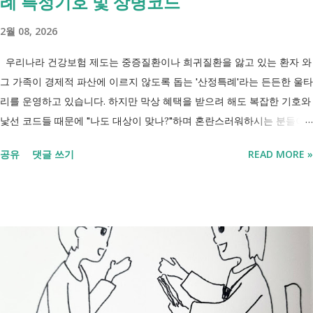
례 특정기호 및 상병코드
'중증장애인 생계급여 부양의무자 기준 폐지' 와 장애인연금 을 같은 제도
2월 08, 2026
로 생각하기 쉽지만, 두 제도는 지급 기준이 서로 다릅니다. 구분 장애인
연금 생계급여 목적 장애로 인한 ...
우리나라 건강보험 제도는 중증질환이나 희귀질환을 앓고 있는 환자 와
그 가족이 경제적 파산에 이르지 않도록 돕는 '산정특례'라는 든든한 울타
리를 운영하고 있습니다. 하지만 막상 혜택을 받으려 해도 복잡한 기호와
낯선 코드들 때문에 "나도 대상이 맞나?"하며 혼란스러워하시는 분들이
참 많습니다. 오늘 제가 정리해 드리는 이 표는 단순한 기호의 나열이 아
공유
댓글 쓰기
READ MORE »
닙니다. 여러분의 병원비를 90%에서 최대 95%까지 국가가 대신 부담해
주겠다는 약속의 증표들 입니다. ** 2026년 7월 업데이트 기준 산정특례
특정기호(V코드) 최신 반영 ** 산정특례는 암, 희귀질환, 중증질환 등의
의료비 부담을 줄여주는 제도이지만, 특정기호(V코드)와 적용 대상은 보
건복지부 고시 개정에 따라 추가되거나 변경될 수 있습니다. 이번 글은
2026년 기준 최신 산정특례 특정기호(V코드)를 반영해 정리 했습니다. 다
음과 같은 내용을 한 번에 확인할 수 있습니다. - 암·희귀질환 산정특례 V
코드 - 뇌혈관질환·심장질환 산정특례 - 중증화상·중증외상 적용 코드 -