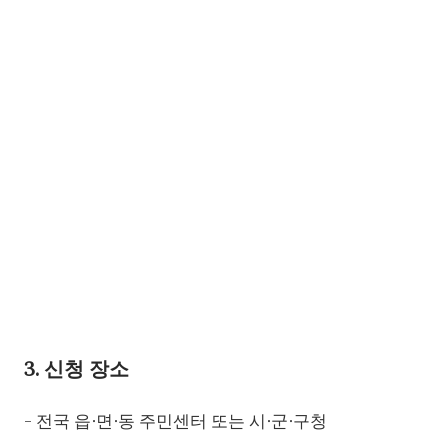
3. 신청 장소
- 전국 읍∙면∙동 주민센터 또는 시∙군∙구청