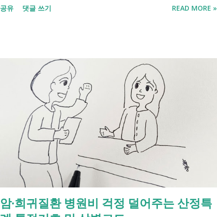
공유
댓글 쓰기
READ MORE »
포함되면서 많은 분들이 관심을 갖고 있습니다. 이번 글에서는 장애인과
관련된 현재 제도와 정부가 추진하는 내용을 비교해서 좀더 쉽게 정리했
습니다. 2027년 변화를 미리 확인하시고 준비하시는데 도움이 되길 바랍
니다. 장애인연금과 생계급여 등 복지 지원 상담을 진행하는 모습 7월 16
일 발표된 보건복지부 업무계획에 담긴 내용은 무엇인가요? 2027년 보건
복지부의 업무계획에 담긴 장애인관련은 어떤 내용이 있는지 살펴보겠습
니다. 정부 업무계획 내용 추진 시기 3급 단일장애까지 장애인연금 지급
2027년 중증장애인 생계급여 부양의무자 기준 폐지 2027년 하반기 활동
지원서비스 65세 이후 선택권 보장 2027년 7월 최중증 발달장애인 24시
간 긴급돌봄 확대 확대 추진 장애인 공공일자리 지속 확대 계속 추진 ※
업무계획에 담긴 내용으로, 법 개정과 예산 반영 등을 거쳐 시행될 예정
입니다. 부모와 함께 살아도 장애인연금을 받을 수 있을까요? 이번 보건
복지부 업무계획이 발표된 뒤 많은 분들이 질문하셨습니다. "부모와 같이
살면 장애인연금을 받을 수 없나요?" "혼자 살아야만 받을 수 있는 건가
암·희귀질환 병원비 걱정 덜어주는 산정특
요?" 결론부터 말씀드리면 부모와 함께 거주한다는 이유만으로 장애인연
금을 받을 수 없는 것은 아닙니다. 많은 분들이 이번 업무계획에 포함된