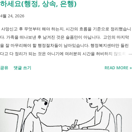
하세요(행정, 상속, 은행)
4월 24, 2026
사망신고 후 무엇부터 해야 하는지, 시간의 흐름을 기준으로 정리했습니
다. 가족을 떠나보낸 후 남겨진 것은 슬픔만이 아닙니다. 고인의 마지막
을 잘 마무리해야 할 행정절차들이 남아있습니다. 행정복지센터만 들린
다고 다 정리가 되는 것은 아니기에 여러분의 시간을 허비하지 않도록 정
리했습니다. 단계별로 사망신고 당일 가능한 것과 기다려야 하는 것, 이후
공유
댓글 쓰기
READ MORE »
처리까지 이 흐름만 따라가시면 됩니다. 장례 후 행정 절차 타임라인 장
례식 이후의 정리 절차. 시간 흐름별 정리 사망신고하면서 원스톱으로 모
두 처리 가능한가요? 아닙니다. 안심상속 원스톱서비스를 들어보셨을 겁
니다. 이 서비스는 여러 기관에 흩어진 정보를 조회해주는 서비스일 뿐,
모든 절차를 대신 처리해주지는 않습니다. 행정복지센터에서는 - 금융재
산, 부동산, 세금, 연금 등 '조회' 신청할 수 있습니다. 나머지는 직접 해야
합니다. - 상속포기 또는 한정승인 법원 - 상속세, 취득세 신고 세무서, 시
군구청 - 예금 인출, 보험금 청구 은행, 보험사 사망신고 당일에 끝낼 수