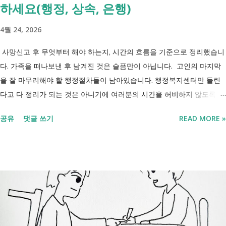
하세요(행정, 상속, 은행)
4월 24, 2026
사망신고 후 무엇부터 해야 하는지, 시간의 흐름을 기준으로 정리했습니
다. 가족을 떠나보낸 후 남겨진 것은 슬픔만이 아닙니다. 고인의 마지막
을 잘 마무리해야 할 행정절차들이 남아있습니다. 행정복지센터만 들린
다고 다 정리가 되는 것은 아니기에 여러분의 시간을 허비하지 않도록 정
리했습니다. 단계별로 사망신고 당일 가능한 것과 기다려야 하는 것, 이후
공유
댓글 쓰기
READ MORE »
처리까지 이 흐름만 따라가시면 됩니다. 장례 후 행정 절차 타임라인 장
례식 이후의 정리 절차. 시간 흐름별 정리 사망신고하면서 원스톱으로 모
두 처리 가능한가요? 아닙니다. 안심상속 원스톱서비스를 들어보셨을 겁
니다. 이 서비스는 여러 기관에 흩어진 정보를 조회해주는 서비스일 뿐,
모든 절차를 대신 처리해주지는 않습니다. 행정복지센터에서는 - 금융재
산, 부동산, 세금, 연금 등 '조회' 신청할 수 있습니다. 나머지는 직접 해야
합니다. - 상속포기 또는 한정승인 법원 - 상속세, 취득세 신고 세무서, 시
군구청 - 예금 인출, 보험금 청구 은행, 보험사 사망신고 당일에 끝낼 수