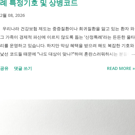
례 특정기호 및 상병코드
금을 받을 수 없는 것은 아닙니다. 많은 분들이 이번 업무계획에 포함된
'중증장애인 생계급여 부양의무자 기준 폐지' 와 장애인연금 을 같은 제도
2월 08, 2026
로 생각하기 쉽지만, 두 제도는 지급 기준이 서로 다릅니다. 구분 장애인
연금 생계급여 목적 장애로 인한 ...
우리나라 건강보험 제도는 중증질환이나 희귀질환을 앓고 있는 환자 와
그 가족이 경제적 파산에 이르지 않도록 돕는 '산정특례'라는 든든한 울타
리를 운영하고 있습니다. 하지만 막상 혜택을 받으려 해도 복잡한 기호와
낯선 코드들 때문에 "나도 대상이 맞나?"하며 혼란스러워하시는 분들이
참 많습니다. 오늘 제가 정리해 드리는 이 표는 단순한 기호의 나열이 아
공유
댓글 쓰기
READ MORE »
닙니다. 여러분의 병원비를 90%에서 최대 95%까지 국가가 대신 부담해
주겠다는 약속의 증표들 입니다. ** 2026년 7월 업데이트 기준 산정특례
특정기호(V코드) 최신 반영 ** 산정특례는 암, 희귀질환, 중증질환 등의
의료비 부담을 줄여주는 제도이지만, 특정기호(V코드)와 적용 대상은 보
건복지부 고시 개정에 따라 추가되거나 변경될 수 있습니다. 이번 글은
2026년 기준 최신 산정특례 특정기호(V코드)를 반영해 정리 했습니다. 다
음과 같은 내용을 한 번에 확인할 수 있습니다. - 암·희귀질환 산정특례 V
코드 - 뇌혈관질환·심장질환 산정특례 - 중증화상·중증외상 적용 코드 -