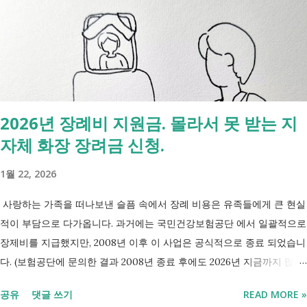
장기이식 및 혈액투석 등 특례 대상 - 치매·극희귀질환·상세불명 희귀질
환 신규 적용 코드 - 임신·난임·아동 진료 등 F코드 대상 병원에서 진료를
받은 뒤 진료비 계산서나 건강보험 산정내역에 표시된 V코드를 확인하면
현재 어떤 산정특례가 적용되고 있는지 쉽게 확인할 수 있습니다. 아래
표에서 본인의 질환명이나 특정기호를 찾아보시기 바랍니다. 암·희귀질
환 산정특례 특정기호 및 상병코드 Ⅰ. 「본인일부부담금 산정특례에 관
2026년 장례비 지원금. 몰라서 못 받는 지
한 기준」 제1조 관련 특정기호 코드 구분 대상 특정기호 1 미등록암환자
자체 화장 장려금 신청.
가 해당상병(C00～C97, D00～D09, D32～D33, D37～D48)으로 진료를
받은 당일 V027 Ⅱ. 「본인일부부담금 산정특례에 관한 기준」 제2조 관
1월 22, 2026
련 특정기호 코드 구분 대상 특...
사랑하는 가족을 떠나보낸 슬픔 속에서 장례 비용은 유족들에게 큰 현실
적이 부담으로 다가옵니다. 과거에는 국민건강보험공단 에서 일괄적으로
장제비를 지급했지만, 2008년 이후 이 사업은 공식적으로 종료 되었습니
다. (보험공단에 문의한 결과 2008년 종료 후에도 2026년 지금까지 많은
분들의 '장제비 지원' 문의전화가 이어지고있다고 합니다.) 하지만, 국가
공유
댓글 쓰기
READ MORE »
보훈대상자 나 기초생활수급자 대상 지원 은 여전히 유지 되고 있으며,