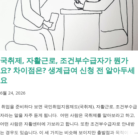
지원서비스 65세 이후 선택권 보장 2027년 7월 최중증 발달장애인 24시
간 긴급돌봄 확대 확대 추진 장애인 공공일자리 지속 확대 계속 추진 ※
업무계획에 담긴 내용으로, 법 개정과 예산 반영 등을 거쳐 시행될 예정
입니다. 부모와 함께 살아도 장애인연금을 받을 수 있을까요? 이번 보건
복지부 업무계획이 발표된 뒤 많은 분들이 질문하셨습니다. "부모와 같이
살면 장애인연금을 받을 수 없나요?" "혼자 살아야만 받을 수 있는 건가
국취제, 자활근로, 조건부수급자가 뭔가
요?" 결론부터 말씀드리면 부모와 함께 거주한다는 이유만으로 장애인연
요? 차이점은? 생계급여 신청 전 알아두세
금을 받을 수 없는 것은 아닙니다. 많은 분들이 이번 업무계획에 포함된
'중증장애인 생계급여 부양의무자 기준 폐지' 와 장애인연금 을 같은 제도
요
로 생각하기 쉽지만, 두 제도는 지급 기준이 서로 다릅니다. 구분 장애인
6월 24, 2026
연금 생계급여 목적 장애로 인한 ...
취업을 준비하다 보면 국민취업지원제도(국취제), 자활근로, 조건부수급
자라는 말을 자주 듣게 됩니다. 어떤 사람은 국취제를 알아보라고 하고,
어떤 사람은 자활센터에 가보라고 합니다. 또한 조건부수급자로 안내받
는 경우도 있습니다. 이 세 가지는 비슷해 보이지만 출발점과 목적이 다