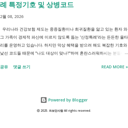
례 특정기호 및 상병코드
씨는 29세입니다. 현재 직장이 없고 취업을 준비하고 있습니다. 생활이
넉넉하지 않지만 기초생활수급자는 아닙니다. 이런 상황에서 많은 사람
2월 08, 2026
들이 가장 먼저 알아보는 것이 국민취업지원제도 입니다. 고용센터를 통
해 취업 상담을 받고, 직업훈련에 참여하고, 요건에 따라 구직촉진수당을
우리나라 건강보험 제도는 중증질환이나 희귀질환을 앓고 있는 환자 와
받을 수도 있기 때문입니다. 중요한 점은 실제 목표가 취업이라는 ...
그 가족이 경제적 파산에 이르지 않도록 돕는 '산정특례'라는 든든한 울타
리를 운영하고 있습니다. 하지만 막상 혜택을 받으려 해도 복잡한 기호와
낯선 코드들 때문에 "나도 대상이 맞나?"하며 혼란스러워하시는 분들이
참 많습니다. 오늘 제가 정리해 드리는 이 표는 단순한 기호의 나열이 아
공유
댓글 쓰기
READ MORE »
닙니다. 여러분의 병원비를 90%에서 최대 95%까지 국가가 대신 부담해
주겠다는 약속의 증표들 입니다. ** 2026년 7월 업데이트 기준 산정특례
특정기호(V코드) 최신 반영 ** 산정특례는 암, 희귀질환, 중증질환 등의
의료비 부담을 줄여주는 제도이지만, 특정기호(V코드)와 적용 대상은 보
Powered by Blogger
건복지부 고시 개정에 따라 추가되거나 변경될 수 있습니다. 이번 글은
2026년 기준 최신 산정특례 특정기호(V코드)를 반영해 정리 했습니다. 다
ⓒ 2025. Ai보단사람 All rights reserved.
음과 같은 내용을 한 번에 확인할 수 있습니다. - 암·희귀질환 산정특례 V
코드 - 뇌혈관질환·심장질환 산정특례 - 중증화상·중증외상 적용 코드 -