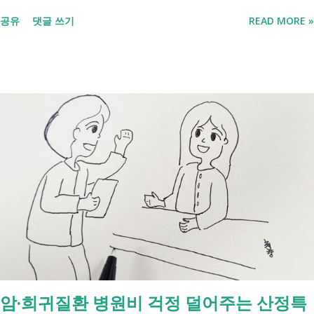
릅니다. 내 상황이 힘들면 이러한 용어들이 어렵게만 느껴지고 알아보는
공유
댓글 쓰기
READ MORE »
것조차 포기하고 싶어집니다. 그래서 포기하지 않길 바라는 마음에 쉽게
이해할 수 있도록 정리해보려 합니다. 내가 어디에 해당하는지 판단만 하
시면 됩니다. 취업과 자립을 위한 복지 상담 생계급여 신청했더니 조건부
수급자라고 합니다. 자활근로 해야 하나요? 국취제, 자활, 조건부수급. 한
눈에 비교해 보세요 구분 국민취업지원제도 자활근로 조건부수급자 운영
고용노동부 보건복지부·지자체 보건복지부·지자체 대상 취업을 원하는
저소득층, 청년, 중장년 수급자 및 차상위계층 근로능력이 있는 생계급여
수급자 목적 취업 지원 자립 준비 수급 유지 조건 관리 지원 상담, 훈련,
수당 자활사업 참여, 자활급여 자활사업 또는 취업지원 참여 참여 여부
신청 상황에 따라 참여 사실상 의무 즉, 국민취업제도 는 취업을 준비하
는 사람을 돕는 제도입니다. 자활근로 는 일한 기회를 제공하면서 자립을
지원하는 제도입니다. 조건부수급자 는 하나의 제도라기보다 생계급여를
받는 과정에서 일정한 참여 의무가 있는 상태를 말합니다. [조건부과 생
계급여 바로가기] - [2026 최신] 근로능력 있어도 생계급여 받는 법? 조
암·희귀질환 병원비 걱정 덜어주는 산정특
건부과유예·제시유예 취업을 준비하는 청년이라면? 국민취업지원제도 A