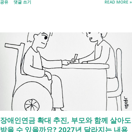
공유
댓글 쓰기
READ MORE »
처리까지 이 흐름만 따라가시면 됩니다. 장례 후 행정 절차 타임라인 장
례식 이후의 정리 절차. 시간 흐름별 정리 사망신고하면서 원스톱으로 모
두 처리 가능한가요? 아닙니다. 안심상속 원스톱서비스를 들어보셨을 겁
니다. 이 서비스는 여러 기관에 흩어진 정보를 조회해주는 서비스일 뿐,
모든 절차를 대신 처리해주지는 않습니다. 행정복지센터에서는 - 금융재
산, 부동산, 세금, 연금 등 '조회' 신청할 수 있습니다. 나머지는 직접 해야
합니다. - 상속포기 또는 한정승인 법원 - 상속세, 취득세 신고 세무서, 시
군구청 - 예금 인출, 보험금 청구 은행, 보험사 사망신고 당일에 끝낼 수
있는 건 '신청까지', 처리는 2주 후 부터입니다. [조회되는 것 vs 안되는
것] 구분 조회 가능 조회 불가 금융 은행, 보험, 증권 사금융, 개인 간 거래
세금 국세, 지방세 - 자산 부동산, 자동차 해외 자산, 현금 기타 연금 사업
상 채무, 구독 [함께보면 좋은 링크] - 부모님 사망 후 ...
장애인연금 확대 추진, 부모와 함께 살아도
받을 수 있을까요? 2027년 달라지는 내용