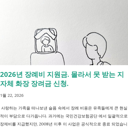
고용노동부 보건복지부·지자체 보건복지부·지자체 대상 취업을 원하는
저소득층, 청년, 중장년 수급자 및 차상위계층 근로능력이 있는 생계급여
수급자 목적 취업 지원 자립 준비 수급 유지 조건 관리 지원 상담, 훈련,
수당 자활사업 참여, 자활급여 자활사업 또는 취업지원 참여 참여 여부
신청 상황에 따라 참여 사실상 의무 즉, 국민취업제도 는 취업을 준비하
는 사람을 돕는 제도입니다. 자활근로 는 일한 기회를 제공하면서 자립을
지원하는 제도입니다. 조건부수급자 는 하나의 제도라기보다 생계급여를
받는 과정에서 일정한 참여 의무가 있는 상태를 말합니다. [조건부과 생
계급여 바로가기] - [2026 최신] 근로능력 있어도 생계급여 받는 법? 조
2026년 장례비 지원금. 몰라서 못 받는 지
건부과유예·제시유예 취업을 준비하는 청년이라면? 국민취업지원제도 A
자체 화장 장려금 신청.
씨는 29세입니다. 현재 직장이 없고 취업을 준비하고 있습니다. 생활이
넉넉하지 않지만 기초생활수급자는 아닙니다. 이런 상황에서 많은 사람
1월 22, 2026
들이 가장 먼저 알아보는 것이 국민취업지원제도 입니다. 고용센터를 통
해 취업 상담을 받고, 직업훈련에 참여하고, 요건에 따라 구직촉진수당을
사랑하는 가족을 떠나보낸 슬픔 속에서 장례 비용은 유족들에게 큰 현실
받을 수도 있기 때문입니다. 중요한 점은 실제 목표가 취업이라는 ...
적이 부담으로 다가옵니다. 과거에는 국민건강보험공단 에서 일괄적으로
장제비를 지급했지만, 2008년 이후 이 사업은 공식적으로 종료 되었습니