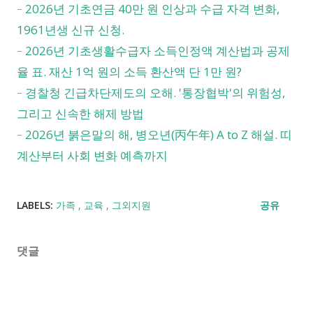
2026년 기초연금 40만 원 인상과 수급 자격 변화,
-
1961년생 신규 신청.
2026년 기초생활수급자 소득인정액 계산법과 공제
-
율 표. 재산 1억 원의 소득 환산액 단 1만 원?
경찰청 긴급차단제도의 오해. '통장협박'의 위험성,
-
그리고 신속한 해제 방법
2026년 붉은말의 해, 병오년(丙午年) A to Z 해설. 띠
-
계산부터 사회 변화 예측까지
LABELS:
가족
교육
그외지원
공유
댓글