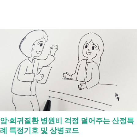
포함되면서 많은 분들이 관심을 갖고 있습니다. 이번 글에서는 장애인과
관련된 현재 제도와 정부가 추진하는 내용을 비교해서 좀더 쉽게 정리했
습니다. 2027년 변화를 미리 확인하시고 준비하시는데 도움이 되길 바랍
니다. 장애인연금과 생계급여 등 복지 지원 상담을 진행하는 모습 7월 16
일 발표된 보건복지부 업무계획에 담긴 내용은 무엇인가요? 2027년 보건
복지부의 업무계획에 담긴 장애인관련은 어떤 내용이 있는지 살펴보겠습
니다. 정부 업무계획 내용 추진 시기 3급 단일장애까지 장애인연금 지급
2027년 중증장애인 생계급여 부양의무자 기준 폐지 2027년 하반기 활동
지원서비스 65세 이후 선택권 보장 2027년 7월 최중증 발달장애인 24시
간 긴급돌봄 확대 확대 추진 장애인 공공일자리 지속 확대 계속 추진 ※
업무계획에 담긴 내용으로, 법 개정과 예산 반영 등을 거쳐 시행될 예정
입니다. 부모와 함께 살아도 장애인연금을 받을 수 있을까요? 이번 보건
복지부 업무계획이 발표된 뒤 많은 분들이 질문하셨습니다. "부모와 같이
살면 장애인연금을 받을 수 없나요?" "혼자 살아야만 받을 수 있는 건가
암·희귀질환 병원비 걱정 덜어주는 산정특
요?" 결론부터 말씀드리면 부모와 함께 거주한다는 이유만으로 장애인연
례 특정기호 및 상병코드
금을 받을 수 없는 것은 아닙니다. 많은 분들이 이번 업무계획에 포함된