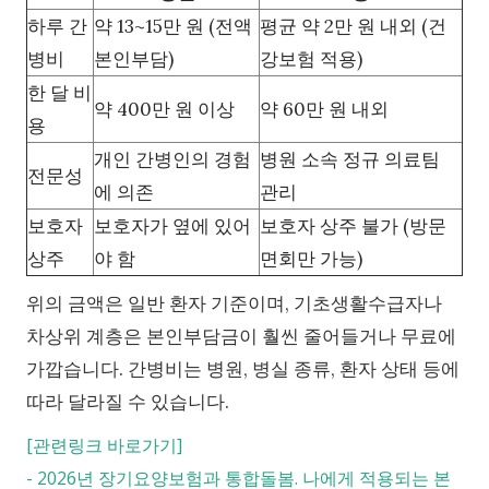
하루 간
약 13~15만 원 (전액
평균 약 2만 원 내외 (건
병비
본인부담)
강보험 적용)
한 달 비
약 400만 원 이상
약 60만 원 내외
용
개인 간병인의 경험
병원 소속 정규 의료팀
전문성
에 의존
관리
보호자
보호자가 옆에 있어
보호자 상주 불가 (방문
상주
야 함
면회만 가능)
위의 금액은 일반 환자 기준이며, 기초생활수급자나
차상위 계층은 본인부담금이 훨씬 줄어들거나 무료에
가깝습니다. 간병비는 병원, 병실 종류, 환자 상태 등에
따라 달라질 수 있습니다.
[관련링크 바로가기]
-
2026년 장기요양보험과 통합돌봄. 나에게 적용되는 본