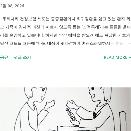
'중증장애인 생계급여 부양의무자 기준 폐지' 와 장애인연금 을 같은 제도
2월 08, 2026
로 생각하기 쉽지만, 두 제도는 지급 기준이 서로 다릅니다. 구분 장애인
연금 생계급여 목적 장애로 인한 ...
우리나라 건강보험 제도는 중증질환이나 희귀질환을 앓고 있는 환자 와
그 가족이 경제적 파산에 이르지 않도록 돕는 '산정특례'라는 든든한 울타
리를 운영하고 있습니다. 하지만 막상 혜택을 받으려 해도 복잡한 기호와
낯선 코드들 때문에 "나도 대상이 맞나?"하며 혼란스러워하시는 분들이
참 많습니다. 오늘 제가 정리해 드리는 이 표는 단순한 기호의 나열이 아
공유
댓글 쓰기
READ MORE »
닙니다. 여러분의 병원비를 90%에서 최대 95%까지 국가가 대신 부담해
주겠다는 약속의 증표들 입니다. ** 2026년 7월 업데이트 기준 산정특례
특정기호(V코드) 최신 반영 ** 산정특례는 암, 희귀질환, 중증질환 등의
의료비 부담을 줄여주는 제도이지만, 특정기호(V코드)와 적용 대상은 보
건복지부 고시 개정에 따라 추가되거나 변경될 수 있습니다. 이번 글은
2026년 기준 최신 산정특례 특정기호(V코드)를 반영해 정리 했습니다. 다
음과 같은 내용을 한 번에 확인할 수 있습니다. - 암·희귀질환 산정특례 V
코드 - 뇌혈관질환·심장질환 산정특례 - 중증화상·중증외상 적용 코드 -
장기이식 및 혈액투석 등 특례 대상 - 치매·극희귀질환·상세불명 희귀질