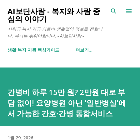
기본 콘텐츠로 건너뛰기
AI보단사람 - 복지와 사람 중
심의 이야기
지원금·복지·연금·의료비·생활절약 정보를 전합니
다. 복지는 쉬워야합니다. - Ai보단사람 -
생활∙복지∙지원 핵심가이드
더보기…
간병비 하루 15만 원? 2만원 대로 부
담 없이! 요양병원 아닌 '일반병실'에
서 가능한 간호∙간병 통합서비스
1월 29, 2026