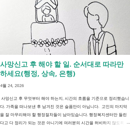
2027년 중증장애인 생계급여 부양의무자 기준 폐지 2027년 하반기 활동
지원서비스 65세 이후 선택권 보장 2027년 7월 최중증 발달장애인 24시
간 긴급돌봄 확대 확대 추진 장애인 공공일자리 지속 확대 계속 추진 ※
업무계획에 담긴 내용으로, 법 개정과 예산 반영 등을 거쳐 시행될 예정
입니다. 부모와 함께 살아도 장애인연금을 받을 수 있을까요? 이번 보건
복지부 업무계획이 발표된 뒤 많은 분들이 질문하셨습니다. "부모와 같이
살면 장애인연금을 받을 수 없나요?" "혼자 살아야만 받을 수 있는 건가
사망신고 후 해야 할 일. 순서대로 따라만
요?" 결론부터 말씀드리면 부모와 함께 거주한다는 이유만으로 장애인연
하세요(행정, 상속, 은행)
금을 받을 수 없는 것은 아닙니다. 많은 분들이 이번 업무계획에 포함된
'중증장애인 생계급여 부양의무자 기준 폐지' 와 장애인연금 을 같은 제도
4월 24, 2026
로 생각하기 쉽지만, 두 제도는 지급 기준이 서로 다릅니다. 구분 장애인
연금 생계급여 목적 장애로 인한 ...
사망신고 후 무엇부터 해야 하는지, 시간의 흐름을 기준으로 정리했습니
다. 가족을 떠나보낸 후 남겨진 것은 슬픔만이 아닙니다. 고인의 마지막
을 잘 마무리해야 할 행정절차들이 남아있습니다. 행정복지센터만 들린
다고 다 정리가 되는 것은 아니기에 여러분의 시간을 허비하지 않도록 정