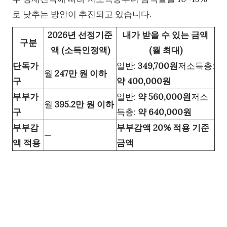
로 낮추는 방안이 추진되고 있습니다.
2026년 선정기준
내가 받을 수 있는 금액
구분
액 (소득인정액)
(월 최대)
단독가
일반:
349,700원
저소득층:
월
247만 원 이하
구
약 400,000원
부부가
일반:
약 560,000원
저소
월
395.2만 원 이하
구
득층:
약 640,000원
부부감
부부감액 20% 적용 기준
—
액 적용
금액