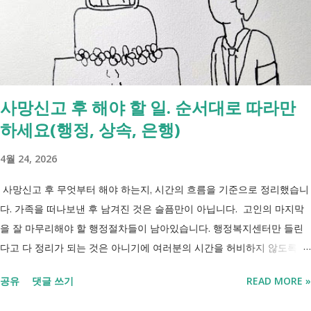
간 긴급돌봄 확대 확대 추진 장애인 공공일자리 지속 확대 계속 추진 ※
업무계획에 담긴 내용으로, 법 개정과 예산 반영 등을 거쳐 시행될 예정
입니다. 부모와 함께 살아도 장애인연금을 받을 수 있을까요? 이번 보건
복지부 업무계획이 발표된 뒤 많은 분들이 질문하셨습니다. "부모와 같이
살면 장애인연금을 받을 수 없나요?" "혼자 살아야만 받을 수 있는 건가
사망신고 후 해야 할 일. 순서대로 따라만
요?" 결론부터 말씀드리면 부모와 함께 거주한다는 이유만으로 장애인연
하세요(행정, 상속, 은행)
금을 받을 수 없는 것은 아닙니다. 많은 분들이 이번 업무계획에 포함된
'중증장애인 생계급여 부양의무자 기준 폐지' 와 장애인연금 을 같은 제도
4월 24, 2026
로 생각하기 쉽지만, 두 제도는 지급 기준이 서로 다릅니다. 구분 장애인
연금 생계급여 목적 장애로 인한 ...
사망신고 후 무엇부터 해야 하는지, 시간의 흐름을 기준으로 정리했습니
다. 가족을 떠나보낸 후 남겨진 것은 슬픔만이 아닙니다. 고인의 마지막
을 잘 마무리해야 할 행정절차들이 남아있습니다. 행정복지센터만 들린
다고 다 정리가 되는 것은 아니기에 여러분의 시간을 허비하지 않도록 정
리했습니다. 단계별로 사망신고 당일 가능한 것과 기다려야 하는 것, 이후
공유
댓글 쓰기
READ MORE »
처리까지 이 흐름만 따라가시면 됩니다. 장례 후 행정 절차 타임라인 장
례식 이후의 정리 절차. 시간 흐름별 정리 사망신고하면서 원스톱으로 모