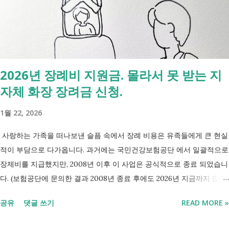
신청 상황에 따라 참여 사실상 의무 즉, 국민취업제도 는 취업을 준비하
는 사람을 돕는 제도입니다. 자활근로 는 일한 기회를 제공하면서 자립을
지원하는 제도입니다. 조건부수급자 는 하나의 제도라기보다 생계급여를
받는 과정에서 일정한 참여 의무가 있는 상태를 말합니다. [조건부과 생
계급여 바로가기] - [2026 최신] 근로능력 있어도 생계급여 받는 법? 조
2026년 장례비 지원금. 몰라서 못 받는 지
건부과유예·제시유예 취업을 준비하는 청년이라면? 국민취업지원제도 A
자체 화장 장려금 신청.
씨는 29세입니다. 현재 직장이 없고 취업을 준비하고 있습니다. 생활이
넉넉하지 않지만 기초생활수급자는 아닙니다. 이런 상황에서 많은 사람
1월 22, 2026
들이 가장 먼저 알아보는 것이 국민취업지원제도 입니다. 고용센터를 통
해 취업 상담을 받고, 직업훈련에 참여하고, 요건에 따라 구직촉진수당을
사랑하는 가족을 떠나보낸 슬픔 속에서 장례 비용은 유족들에게 큰 현실
받을 수도 있기 때문입니다. 중요한 점은 실제 목표가 취업이라는 ...
적이 부담으로 다가옵니다. 과거에는 국민건강보험공단 에서 일괄적으로
장제비를 지급했지만, 2008년 이후 이 사업은 공식적으로 종료 되었습니
다. (보험공단에 문의한 결과 2008년 종료 후에도 2026년 지금까지 많은
분들의 '장제비 지원' 문의전화가 이어지고있다고 합니다.) 하지만, 국가
공유
댓글 쓰기
READ MORE »
보훈대상자 나 기초생활수급자 대상 지원 은 여전히 유지 되고 있으며,
무엇보다 각 지자체에서 운영하는 '화장 장려금'제도 를 활용하면 수십만