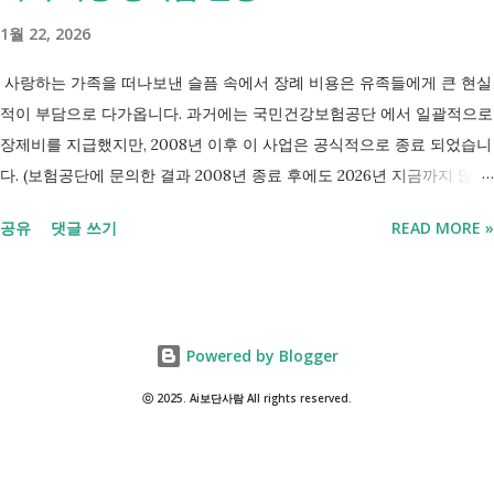
넉넉하지 않지만 기초생활수급자는 아닙니다. 이런 상황에서 많은 사람
1월 22, 2026
들이 가장 먼저 알아보는 것이 국민취업지원제도 입니다. 고용센터를 통
해 취업 상담을 받고, 직업훈련에 참여하고, 요건에 따라 구직촉진수당을
사랑하는 가족을 떠나보낸 슬픔 속에서 장례 비용은 유족들에게 큰 현실
받을 수도 있기 때문입니다. 중요한 점은 실제 목표가 취업이라는 ...
적이 부담으로 다가옵니다. 과거에는 국민건강보험공단 에서 일괄적으로
장제비를 지급했지만, 2008년 이후 이 사업은 공식적으로 종료 되었습니
다. (보험공단에 문의한 결과 2008년 종료 후에도 2026년 지금까지 많은
분들의 '장제비 지원' 문의전화가 이어지고있다고 합니다.) 하지만, 국가
공유
댓글 쓰기
READ MORE »
보훈대상자 나 기초생활수급자 대상 지원 은 여전히 유지 되고 있으며,
무엇보다 각 지자체에서 운영하는 '화장 장려금'제도 를 활용하면 수십만
원의 비용을 보전받을 수 있습니다. 오늘은 복잡한 행정 절차 대신, 누구
나 바로 실행에 옮길 수 있는 지자체별 장례 지원금 수령 요령을 정리해
Powered by Blogger
드립니다. 장례비 지원금. 장제비 지원. 1. 2026년 기준 장례 지원 제도 현
재 정부와 지자체에서 운영하는 장례 관련 지원은 대상자에 따라 금액과
ⓒ 2025. Ai보단사람 All rights reserved.
성격이 다릅니다. 나에게 해당되는 항목이 있는지 쉽게 살펴보실 수 있도
록 표로 정리해 봤습니다. 지원 명칭 지급 대상 지급 금액 (2026년 기준)
신청처 기초생활수급자 장제급여 생계·주거·의료급여 수급자 사망 시 80