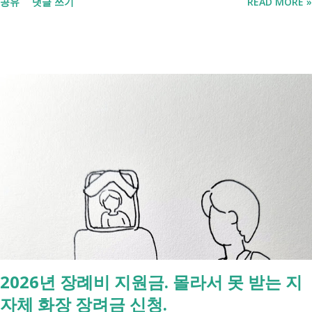
공유
댓글 쓰기
READ MORE »
것조차 포기하고 싶어집니다. 그래서 포기하지 않길 바라는 마음에 쉽게
이해할 수 있도록 정리해보려 합니다. 내가 어디에 해당하는지 판단만 하
시면 됩니다. 취업과 자립을 위한 복지 상담 생계급여 신청했더니 조건부
수급자라고 합니다. 자활근로 해야 하나요? 국취제, 자활, 조건부수급. 한
눈에 비교해 보세요 구분 국민취업지원제도 자활근로 조건부수급자 운영
고용노동부 보건복지부·지자체 보건복지부·지자체 대상 취업을 원하는
저소득층, 청년, 중장년 수급자 및 차상위계층 근로능력이 있는 생계급여
수급자 목적 취업 지원 자립 준비 수급 유지 조건 관리 지원 상담, 훈련,
수당 자활사업 참여, 자활급여 자활사업 또는 취업지원 참여 참여 여부
신청 상황에 따라 참여 사실상 의무 즉, 국민취업제도 는 취업을 준비하
는 사람을 돕는 제도입니다. 자활근로 는 일한 기회를 제공하면서 자립을
지원하는 제도입니다. 조건부수급자 는 하나의 제도라기보다 생계급여를
받는 과정에서 일정한 참여 의무가 있는 상태를 말합니다. [조건부과 생
계급여 바로가기] - [2026 최신] 근로능력 있어도 생계급여 받는 법? 조
2026년 장례비 지원금. 몰라서 못 받는 지
건부과유예·제시유예 취업을 준비하는 청년이라면? 국민취업지원제도 A
자체 화장 장려금 신청.
씨는 29세입니다. 현재 직장이 없고 취업을 준비하고 있습니다. 생활이