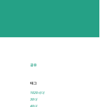
공유
태그
1020세대
30대
40대