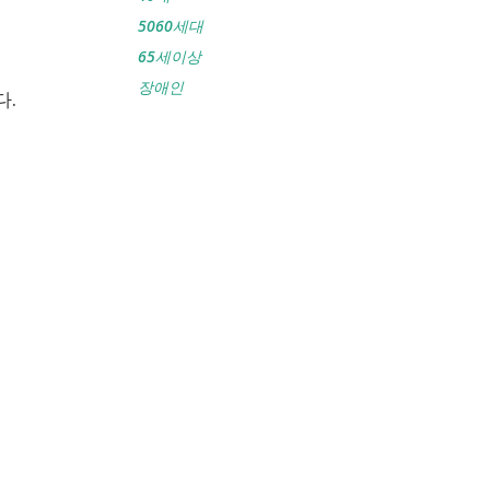
5060세대
65세이상
장애인
다.