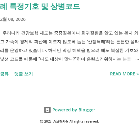
례 특정기호 및 상병코드
씨는 29세입니다. 현재 직장이 없고 취업을 준비하고 있습니다. 생활이
넉넉하지 않지만 기초생활수급자는 아닙니다. 이런 상황에서 많은 사람
2월 08, 2026
들이 가장 먼저 알아보는 것이 국민취업지원제도 입니다. 고용센터를 통
해 취업 상담을 받고, 직업훈련에 참여하고, 요건에 따라 구직촉진수당을
우리나라 건강보험 제도는 중증질환이나 희귀질환을 앓고 있는 환자 와
받을 수도 있기 때문입니다. 중요한 점은 실제 목표가 취업이라는 ...
그 가족이 경제적 파산에 이르지 않도록 돕는 '산정특례'라는 든든한 울타
리를 운영하고 있습니다. 하지만 막상 혜택을 받으려 해도 복잡한 기호와
낯선 코드들 때문에 "나도 대상이 맞나?"하며 혼란스러워하시는 분들이
참 많습니다. 오늘 제가 정리해 드리는 이 표는 단순한 기호의 나열이 아
공유
댓글 쓰기
READ MORE »
닙니다. 여러분의 병원비를 90%에서 최대 95%까지 국가가 대신 부담해
주겠다는 약속의 증표들 입니다. ** 2026년 7월 업데이트 기준 산정특례
특정기호(V코드) 최신 반영 ** 산정특례는 암, 희귀질환, 중증질환 등의
의료비 부담을 줄여주는 제도이지만, 특정기호(V코드)와 적용 대상은 보
Powered by Blogger
건복지부 고시 개정에 따라 추가되거나 변경될 수 있습니다. 이번 글은
2026년 기준 최신 산정특례 특정기호(V코드)를 반영해 정리 했습니다. 다
ⓒ 2025. Ai보단사람 All rights reserved.
음과 같은 내용을 한 번에 확인할 수 있습니다. - 암·희귀질환 산정특례 V
코드 - 뇌혈관질환·심장질환 산정특례 - 중증화상·중증외상 적용 코드 -