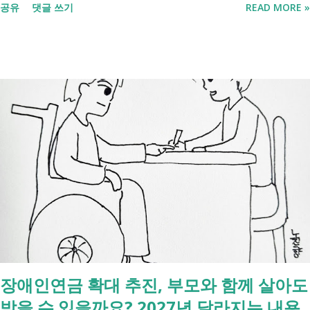
공유
댓글 쓰기
READ MORE »
처리까지 이 흐름만 따라가시면 됩니다. 장례 후 행정 절차 타임라인 장
례식 이후의 정리 절차. 시간 흐름별 정리 사망신고하면서 원스톱으로 모
두 처리 가능한가요? 아닙니다. 안심상속 원스톱서비스를 들어보셨을 겁
니다. 이 서비스는 여러 기관에 흩어진 정보를 조회해주는 서비스일 뿐,
모든 절차를 대신 처리해주지는 않습니다. 행정복지센터에서는 - 금융재
산, 부동산, 세금, 연금 등 '조회' 신청할 수 있습니다. 나머지는 직접 해야
합니다. - 상속포기 또는 한정승인 법원 - 상속세, 취득세 신고 세무서, 시
군구청 - 예금 인출, 보험금 청구 은행, 보험사 사망신고 당일에 끝낼 수
있는 건 '신청까지', 처리는 2주 후 부터입니다. [조회되는 것 vs 안되는
것] 구분 조회 가능 조회 불가 금융 은행, 보험, 증권 사금융, 개인 간 거래
세금 국세, 지방세 - 자산 부동산, 자동차 해외 자산, 현금 기타 연금 사업
상 채무, 구독 [함께보면 좋은 링크] - 부모님 사망 후 ...
장애인연금 확대 추진, 부모와 함께 살아도
받을 수 있을까요? 2027년 달라지는 내용