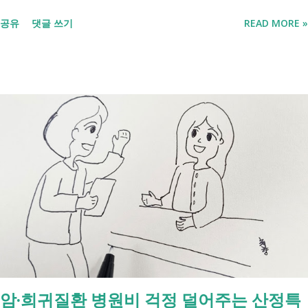
릅니다. 내 상황이 힘들면 이러한 용어들이 어렵게만 느껴지고 알아보는
공유
댓글 쓰기
READ MORE »
것조차 포기하고 싶어집니다. 그래서 포기하지 않길 바라는 마음에 쉽게
이해할 수 있도록 정리해보려 합니다. 내가 어디에 해당하는지 판단만 하
시면 됩니다. 취업과 자립을 위한 복지 상담 생계급여 신청했더니 조건부
수급자라고 합니다. 자활근로 해야 하나요? 국취제, 자활, 조건부수급. 한
눈에 비교해 보세요 구분 국민취업지원제도 자활근로 조건부수급자 운영
고용노동부 보건복지부·지자체 보건복지부·지자체 대상 취업을 원하는
저소득층, 청년, 중장년 수급자 및 차상위계층 근로능력이 있는 생계급여
수급자 목적 취업 지원 자립 준비 수급 유지 조건 관리 지원 상담, 훈련,
수당 자활사업 참여, 자활급여 자활사업 또는 취업지원 참여 참여 여부
신청 상황에 따라 참여 사실상 의무 즉, 국민취업제도 는 취업을 준비하
는 사람을 돕는 제도입니다. 자활근로 는 일한 기회를 제공하면서 자립을
지원하는 제도입니다. 조건부수급자 는 하나의 제도라기보다 생계급여를
받는 과정에서 일정한 참여 의무가 있는 상태를 말합니다. [조건부과 생
계급여 바로가기] - [2026 최신] 근로능력 있어도 생계급여 받는 법? 조
암·희귀질환 병원비 걱정 덜어주는 산정특
건부과유예·제시유예 취업을 준비하는 청년이라면? 국민취업지원제도 A