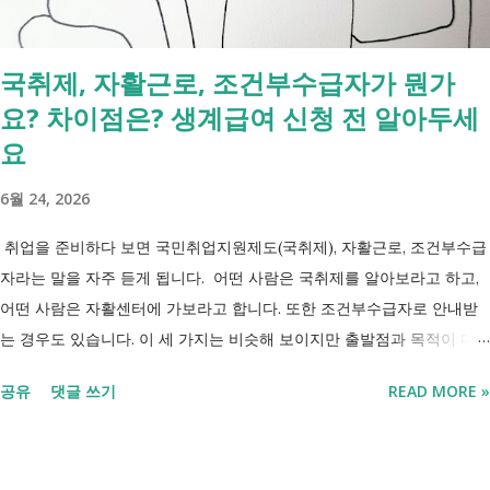
표에서 본인의 질환명이나 특정기호를 찾아보시기 바랍니다. 암·희귀질
환 산정특례 특정기호 및 상병코드 Ⅰ. 「본인일부부담금 산정특례에 관
국취제, 자활근로, 조건부수급자가 뭔가
한 기준」 제1조 관련 특정기호 코드 구분 대상 특정기호 1 미등록암환자
요? 차이점은? 생계급여 신청 전 알아두세
가 해당상병(C00～C97, D00～D09, D32～D33, D37～D48)으로 진료를
받은 당일 V027 Ⅱ. 「본인일부부담금 산정특례에 관한 기준」 제2조 관
요
련 특정기호 코드 구분 대상 특...
6월 24, 2026
취업을 준비하다 보면 국민취업지원제도(국취제), 자활근로, 조건부수급
자라는 말을 자주 듣게 됩니다. 어떤 사람은 국취제를 알아보라고 하고,
어떤 사람은 자활센터에 가보라고 합니다. 또한 조건부수급자로 안내받
는 경우도 있습니다. 이 세 가지는 비슷해 보이지만 출발점과 목적이 다
릅니다. 내 상황이 힘들면 이러한 용어들이 어렵게만 느껴지고 알아보는
공유
댓글 쓰기
READ MORE »
것조차 포기하고 싶어집니다. 그래서 포기하지 않길 바라는 마음에 쉽게
이해할 수 있도록 정리해보려 합니다. 내가 어디에 해당하는지 판단만 하
시면 됩니다. 취업과 자립을 위한 복지 상담 생계급여 신청했더니 조건부