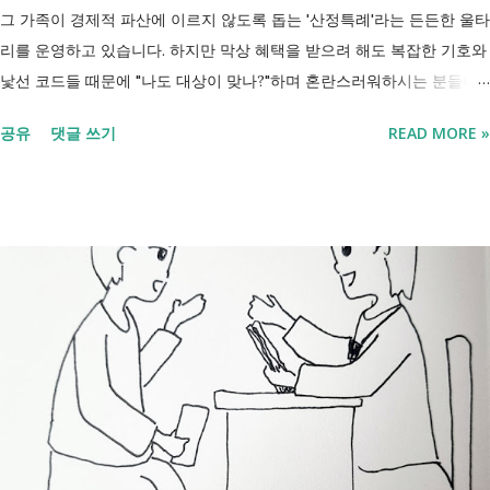
그 가족이 경제적 파산에 이르지 않도록 돕는 '산정특례'라는 든든한 울타
리를 운영하고 있습니다. 하지만 막상 혜택을 받으려 해도 복잡한 기호와
낯선 코드들 때문에 "나도 대상이 맞나?"하며 혼란스러워하시는 분들이
참 많습니다. 오늘 제가 정리해 드리는 이 표는 단순한 기호의 나열이 아
공유
댓글 쓰기
READ MORE »
닙니다. 여러분의 병원비를 90%에서 최대 95%까지 국가가 대신 부담해
주겠다는 약속의 증표들 입니다. ** 2026년 7월 업데이트 기준 산정특례
특정기호(V코드) 최신 반영 ** 산정특례는 암, 희귀질환, 중증질환 등의
의료비 부담을 줄여주는 제도이지만, 특정기호(V코드)와 적용 대상은 보
건복지부 고시 개정에 따라 추가되거나 변경될 수 있습니다. 이번 글은
2026년 기준 최신 산정특례 특정기호(V코드)를 반영해 정리 했습니다. 다
음과 같은 내용을 한 번에 확인할 수 있습니다. - 암·희귀질환 산정특례 V
코드 - 뇌혈관질환·심장질환 산정특례 - 중증화상·중증외상 적용 코드 -
장기이식 및 혈액투석 등 특례 대상 - 치매·극희귀질환·상세불명 희귀질
환 신규 적용 코드 - 임신·난임·아동 진료 등 F코드 대상 병원에서 진료를
받은 뒤 진료비 계산서나 건강보험 산정내역에 표시된 V코드를 확인하면
현재 어떤 산정특례가 적용되고 있는지 쉽게 확인할 수 있습니다. 아래