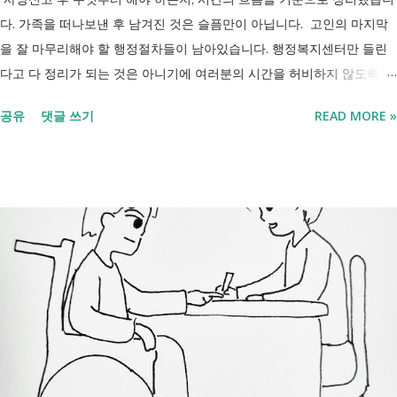
다. 가족을 떠나보낸 후 남겨진 것은 슬픔만이 아닙니다. 고인의 마지막
을 잘 마무리해야 할 행정절차들이 남아있습니다. 행정복지센터만 들린
다고 다 정리가 되는 것은 아니기에 여러분의 시간을 허비하지 않도록 정
리했습니다. 단계별로 사망신고 당일 가능한 것과 기다려야 하는 것, 이후
공유
댓글 쓰기
READ MORE »
처리까지 이 흐름만 따라가시면 됩니다. 장례 후 행정 절차 타임라인 장
례식 이후의 정리 절차. 시간 흐름별 정리 사망신고하면서 원스톱으로 모
두 처리 가능한가요? 아닙니다. 안심상속 원스톱서비스를 들어보셨을 겁
니다. 이 서비스는 여러 기관에 흩어진 정보를 조회해주는 서비스일 뿐,
모든 절차를 대신 처리해주지는 않습니다. 행정복지센터에서는 - 금융재
산, 부동산, 세금, 연금 등 '조회' 신청할 수 있습니다. 나머지는 직접 해야
합니다. - 상속포기 또는 한정승인 법원 - 상속세, 취득세 신고 세무서, 시
군구청 - 예금 인출, 보험금 청구 은행, 보험사 사망신고 당일에 끝낼 수
있는 건 '신청까지', 처리는 2주 후 부터입니다. [조회되는 것 vs 안되는
것] 구분 조회 가능 조회 불가 금융 은행, 보험, 증권 사금융, 개인 간 거래
세금 국세, 지방세 - 자산 부동산, 자동차 해외 자산, 현금 기타 연금 사업
상 채무, 구독 [함께보면 좋은 링크] - 부모님 사망 후 ...