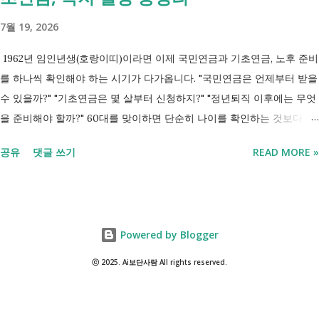
받은 당일 V027 Ⅱ. 「본인일부부담금 산정특례에 관한 기준」 제2조 관
7월 19, 2026
련 특정기호 코드 구분 대상 특...
1962년 임인년생(호랑이띠)이라면 이제 국민연금과 기초연금, 노후 준비
를 하나씩 확인해야 하는 시기가 다가옵니다. "국민연금은 언제부터 받을
수 있을까?" "기초연금은 몇 살부터 신청하지?" "정년퇴직 이후에는 무엇
을 준비해야 할까?" 60대를 맞이하면 단순히 나이를 확인하는 것보다 앞
으로의 일정이 더 중요해집니다. 특히 정년, 국민연금, 기초연금, 노인복
공유
댓글 쓰기
READ MORE »
지 혜택은 신청 시기와 기준을 미리 알고 준비하는 것이 도움이 됩니다.
이번 글에서는 1962년생 기준으로 꼭 알아두면 좋은 주요 일정과 제도를
정리했습니다. 1962년생이 상담받는 상황을 표현한 이미지입니다. 1962
년생의 인생 일정표 1. 1962년생은 현재 몇 살일까요? 2026년 기준으로
Powered by Blogger
나의 나이가 어떻게 되는지 먼저 확인하세요. 참고로 행정과 계약 등 대
부분의 제도는 만나이를 기준 으로 적용됩니다. 구분 나이 만 나이(생일
ⓒ 2025. Ai보단사람 All rights reserved.
전) 63세 만 나이(생일 후) 64세 연 나이 64세 한국식 나이(관습) 65세 2.
1962년생이 지금부터 확인해야 할 일정은? 1962년생은 현재 법정 정년인
만 60세를 지난 연령대입니다. 이제는 정년 자체보다 앞으로의 연금과 복