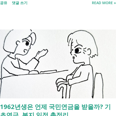
공유
댓글 쓰기
READ MORE »
닙니다. 여러분의 병원비를 90%에서 최대 95%까지 국가가 대신 부담해
주겠다는 약속의 증표들 입니다. ** 2026년 7월 업데이트 기준 산정특례
특정기호(V코드) 최신 반영 ** 산정특례는 암, 희귀질환, 중증질환 등의
의료비 부담을 줄여주는 제도이지만, 특정기호(V코드)와 적용 대상은 보
건복지부 고시 개정에 따라 추가되거나 변경될 수 있습니다. 이번 글은
2026년 기준 최신 산정특례 특정기호(V코드)를 반영해 정리 했습니다. 다
음과 같은 내용을 한 번에 확인할 수 있습니다. - 암·희귀질환 산정특례 V
코드 - 뇌혈관질환·심장질환 산정특례 - 중증화상·중증외상 적용 코드 -
장기이식 및 혈액투석 등 특례 대상 - 치매·극희귀질환·상세불명 희귀질
환 신규 적용 코드 - 임신·난임·아동 진료 등 F코드 대상 병원에서 진료를
받은 뒤 진료비 계산서나 건강보험 산정내역에 표시된 V코드를 확인하면
현재 어떤 산정특례가 적용되고 있는지 쉽게 확인할 수 있습니다. 아래
표에서 본인의 질환명이나 특정기호를 찾아보시기 바랍니다. 암·희귀질
환 산정특례 특정기호 및 상병코드 Ⅰ. 「본인일부부담금 산정특례에 관
1962년생은 언제 국민연금을 받을까? 기
한 기준」 제1조 관련 특정기호 코드 구분 대상 특정기호 1 미등록암환자
초연금, 복지 일정 총정리
가 해당상병(C00～C97, D00～D09, D32～D33, D37～D48)으로 진료를