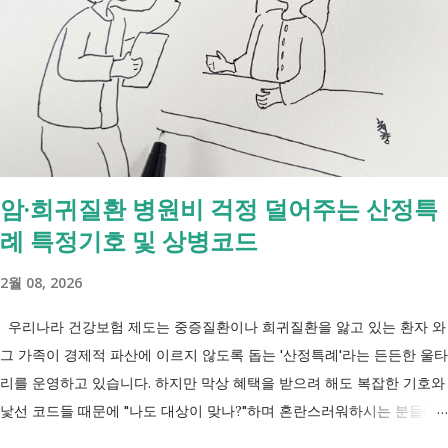
2027년 중증장애인 생계급여 부양의무자 기준 폐지 2027년 하반기 활동
지원서비스 65세 이후 선택권 보장 2027년 7월 최중증 발달장애인 24시
간 긴급돌봄 확대 확대 추진 장애인 공공일자리 지속 확대 계속 추진 ※
업무계획에 담긴 내용으로, 법 개정과 예산 반영 등을 거쳐 시행될 예정
입니다. 부모와 함께 살아도 장애인연금을 받을 수 있을까요? 이번 보건
복지부 업무계획이 발표된 뒤 많은 분들이 질문하셨습니다. "부모와 같이
살면 장애인연금을 받을 수 없나요?" "혼자 살아야만 받을 수 있는 건가
암·희귀질환 병원비 걱정 덜어주는 산정특
요?" 결론부터 말씀드리면 부모와 함께 거주한다는 이유만으로 장애인연
례 특정기호 및 상병코드
금을 받을 수 없는 것은 아닙니다. 많은 분들이 이번 업무계획에 포함된
'중증장애인 생계급여 부양의무자 기준 폐지' 와 장애인연금 을 같은 제도
2월 08, 2026
로 생각하기 쉽지만, 두 제도는 지급 기준이 서로 다릅니다. 구분 장애인
연금 생계급여 목적 장애로 인한 ...
우리나라 건강보험 제도는 중증질환이나 희귀질환을 앓고 있는 환자 와
그 가족이 경제적 파산에 이르지 않도록 돕는 '산정특례'라는 든든한 울타
리를 운영하고 있습니다. 하지만 막상 혜택을 받으려 해도 복잡한 기호와
낯선 코드들 때문에 "나도 대상이 맞나?"하며 혼란스러워하시는 분들이
참 많습니다. 오늘 제가 정리해 드리는 이 표는 단순한 기호의 나열이 아