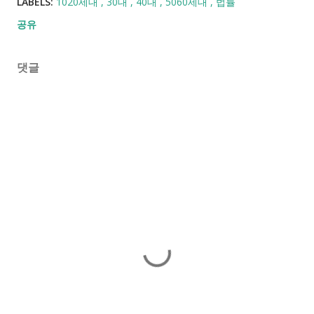
LABELS:
1020세대
30대
40대
5060세대
법률
공유
댓글