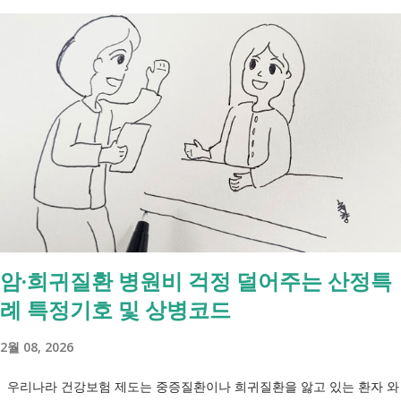
수급자라고 합니다. 자활근로 해야 하나요? 국취제, 자활, 조건부수급. 한
눈에 비교해 보세요 구분 국민취업지원제도 자활근로 조건부수급자 운영
고용노동부 보건복지부·지자체 보건복지부·지자체 대상 취업을 원하는
저소득층, 청년, 중장년 수급자 및 차상위계층 근로능력이 있는 생계급여
수급자 목적 취업 지원 자립 준비 수급 유지 조건 관리 지원 상담, 훈련,
수당 자활사업 참여, 자활급여 자활사업 또는 취업지원 참여 참여 여부
신청 상황에 따라 참여 사실상 의무 즉, 국민취업제도 는 취업을 준비하
는 사람을 돕는 제도입니다. 자활근로 는 일한 기회를 제공하면서 자립을
지원하는 제도입니다. 조건부수급자 는 하나의 제도라기보다 생계급여를
받는 과정에서 일정한 참여 의무가 있는 상태를 말합니다. [조건부과 생
계급여 바로가기] - [2026 최신] 근로능력 있어도 생계급여 받는 법? 조
암·희귀질환 병원비 걱정 덜어주는 산정특
건부과유예·제시유예 취업을 준비하는 청년이라면? 국민취업지원제도 A
례 특정기호 및 상병코드
씨는 29세입니다. 현재 직장이 없고 취업을 준비하고 있습니다. 생활이
넉넉하지 않지만 기초생활수급자는 아닙니다. 이런 상황에서 많은 사람
2월 08, 2026
들이 가장 먼저 알아보는 것이 국민취업지원제도 입니다. 고용센터를 통
해 취업 상담을 받고, 직업훈련에 참여하고, 요건에 따라 구직촉진수당을
우리나라 건강보험 제도는 중증질환이나 희귀질환을 앓고 있는 환자 와