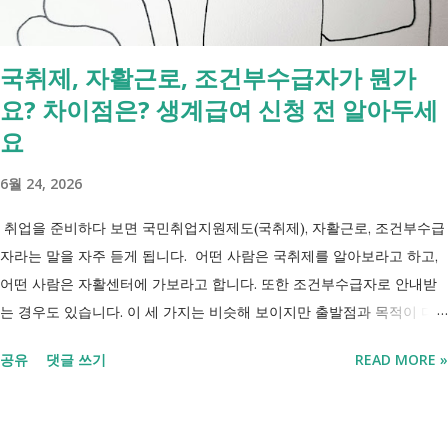
복지부 업무계획이 발표된 뒤 많은 분들이 질문하셨습니다. "부모와 같이
살면 장애인연금을 받을 수 없나요?" "혼자 살아야만 받을 수 있는 건가
국취제, 자활근로, 조건부수급자가 뭔가
요?" 결론부터 말씀드리면 부모와 함께 거주한다는 이유만으로 장애인연
요? 차이점은? 생계급여 신청 전 알아두세
금을 받을 수 없는 것은 아닙니다. 많은 분들이 이번 업무계획에 포함된
'중증장애인 생계급여 부양의무자 기준 폐지' 와 장애인연금 을 같은 제도
요
로 생각하기 쉽지만, 두 제도는 지급 기준이 서로 다릅니다. 구분 장애인
6월 24, 2026
연금 생계급여 목적 장애로 인한 ...
취업을 준비하다 보면 국민취업지원제도(국취제), 자활근로, 조건부수급
자라는 말을 자주 듣게 됩니다. 어떤 사람은 국취제를 알아보라고 하고,
어떤 사람은 자활센터에 가보라고 합니다. 또한 조건부수급자로 안내받
는 경우도 있습니다. 이 세 가지는 비슷해 보이지만 출발점과 목적이 다
릅니다. 내 상황이 힘들면 이러한 용어들이 어렵게만 느껴지고 알아보는
공유
댓글 쓰기
READ MORE »
것조차 포기하고 싶어집니다. 그래서 포기하지 않길 바라는 마음에 쉽게
이해할 수 있도록 정리해보려 합니다. 내가 어디에 해당하는지 판단만 하
시면 됩니다. 취업과 자립을 위한 복지 상담 생계급여 신청했더니 조건부