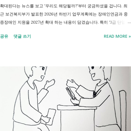
확대된다는 뉴스를 보고 '우리도 해당될까?'부터 궁금하셨을 겁니다. 최
근 보건복지부가 발표한 2026년 하반기 업무계획에는 장애인연금과 중
증장애인 지원을 2027년 확대 하는 내용이 담겼습니다. 특히 '3급 단일장
애까지 장애인연금 지급', '중증장애인 생계급여 부양의무자 기준 폐지' 가
공유
댓글 쓰기
READ MORE »
포함되면서 많은 분들이 관심을 갖고 있습니다. 이번 글에서는 장애인과
관련된 현재 제도와 정부가 추진하는 내용을 비교해서 좀더 쉽게 정리했
습니다. 2027년 변화를 미리 확인하시고 준비하시는데 도움이 되길 바랍
니다. 장애인연금과 생계급여 등 복지 지원 상담을 진행하는 모습 7월 16
일 발표된 보건복지부 업무계획에 담긴 내용은 무엇인가요? 2027년 보건
복지부의 업무계획에 담긴 장애인관련은 어떤 내용이 있는지 살펴보겠습
니다. 정부 업무계획 내용 추진 시기 3급 단일장애까지 장애인연금 지급
2027년 중증장애인 생계급여 부양의무자 기준 폐지 2027년 하반기 활동
지원서비스 65세 이후 선택권 보장 2027년 7월 최중증 발달장애인 24시
간 긴급돌봄 확대 확대 추진 장애인 공공일자리 지속 확대 계속 추진 ※
업무계획에 담긴 내용으로, 법 개정과 예산 반영 등을 거쳐 시행될 예정
입니다. 부모와 함께 살아도 장애인연금을 받을 수 있을까요? 이번 보건