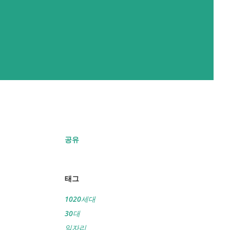
공유
태그
1020세대
30대
일자리