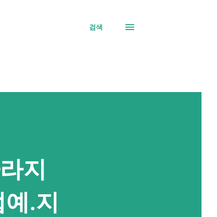
검색
나라지
접예.지