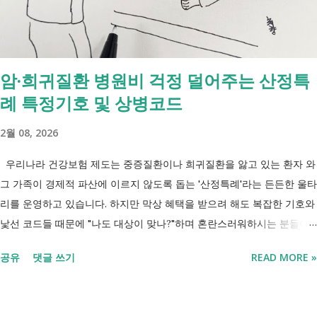
는 사람을 돕는 제도입니다. 자활근로 는 일한 기회를 제공하면서 자립을
지원하는 제도입니다. 조건부수급자 는 하나의 제도라기보다 생계급여를
받는 과정에서 일정한 참여 의무가 있는 상태를 말합니다. [조건부과 생
계급여 바로가기] - [2026 최신] 근로능력 있어도 생계급여 받는 법? 조
암·희귀질환 병원비 걱정 덜어주는 산정특
건부과유예·제시유예 취업을 준비하는 청년이라면? 국민취업지원제도 A
례 특정기호 및 상병코드
씨는 29세입니다. 현재 직장이 없고 취업을 준비하고 있습니다. 생활이
넉넉하지 않지만 기초생활수급자는 아닙니다. 이런 상황에서 많은 사람
2월 08, 2026
들이 가장 먼저 알아보는 것이 국민취업지원제도 입니다. 고용센터를 통
해 취업 상담을 받고, 직업훈련에 참여하고, 요건에 따라 구직촉진수당을
우리나라 건강보험 제도는 중증질환이나 희귀질환을 앓고 있는 환자 와
받을 수도 있기 때문입니다. 중요한 점은 실제 목표가 취업이라는 ...
그 가족이 경제적 파산에 이르지 않도록 돕는 '산정특례'라는 든든한 울타
리를 운영하고 있습니다. 하지만 막상 혜택을 받으려 해도 복잡한 기호와
낯선 코드들 때문에 "나도 대상이 맞나?"하며 혼란스러워하시는 분들이
참 많습니다. 오늘 제가 정리해 드리는 이 표는 단순한 기호의 나열이 아
공유
댓글 쓰기
READ MORE »
닙니다. 여러분의 병원비를 90%에서 최대 95%까지 국가가 대신 부담해
주겠다는 약속의 증표들 입니다. ** 2026년 7월 업데이트 기준 산정특례
특정기호(V코드) 최신 반영 ** 산정특례는 암, 희귀질환, 중증질환 등의