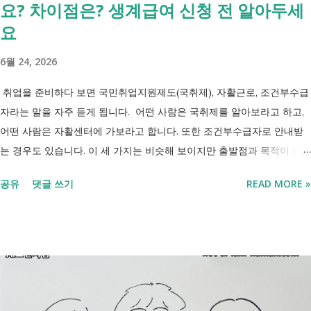
요? 차이점은? 생계급여 신청 전 알아두세
요
6월 24, 2026
취업을 준비하다 보면 국민취업지원제도(국취제), 자활근로, 조건부수급
자라는 말을 자주 듣게 됩니다. 어떤 사람은 국취제를 알아보라고 하고,
어떤 사람은 자활센터에 가보라고 합니다. 또한 조건부수급자로 안내받
는 경우도 있습니다. 이 세 가지는 비슷해 보이지만 출발점과 목적이 다
릅니다. 내 상황이 힘들면 이러한 용어들이 어렵게만 느껴지고 알아보는
공유
댓글 쓰기
READ MORE »
것조차 포기하고 싶어집니다. 그래서 포기하지 않길 바라는 마음에 쉽게
이해할 수 있도록 정리해보려 합니다. 내가 어디에 해당하는지 판단만 하
시면 됩니다. 취업과 자립을 위한 복지 상담 생계급여 신청했더니 조건부
수급자라고 합니다. 자활근로 해야 하나요? 국취제, 자활, 조건부수급. 한
눈에 비교해 보세요 구분 국민취업지원제도 자활근로 조건부수급자 운영
고용노동부 보건복지부·지자체 보건복지부·지자체 대상 취업을 원하는
저소득층, 청년, 중장년 수급자 및 차상위계층 근로능력이 있는 생계급여