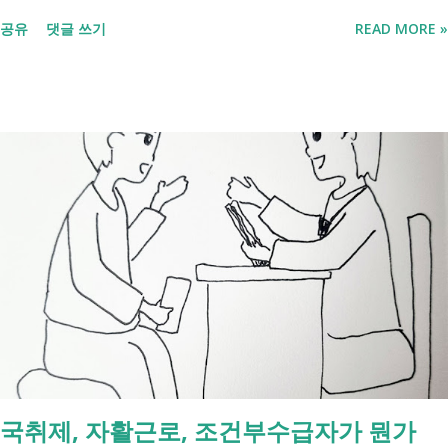
리했습니다. 단계별로 사망신고 당일 가능한 것과 기다려야 하는 것, 이후
공유
댓글 쓰기
READ MORE »
처리까지 이 흐름만 따라가시면 됩니다. 장례 후 행정 절차 타임라인 장
례식 이후의 정리 절차. 시간 흐름별 정리 사망신고하면서 원스톱으로 모
두 처리 가능한가요? 아닙니다. 안심상속 원스톱서비스를 들어보셨을 겁
니다. 이 서비스는 여러 기관에 흩어진 정보를 조회해주는 서비스일 뿐,
모든 절차를 대신 처리해주지는 않습니다. 행정복지센터에서는 - 금융재
산, 부동산, 세금, 연금 등 '조회' 신청할 수 있습니다. 나머지는 직접 해야
합니다. - 상속포기 또는 한정승인 법원 - 상속세, 취득세 신고 세무서, 시
군구청 - 예금 인출, 보험금 청구 은행, 보험사 사망신고 당일에 끝낼 수
있는 건 '신청까지', 처리는 2주 후 부터입니다. [조회되는 것 vs 안되는
것] 구분 조회 가능 조회 불가 금융 은행, 보험, 증권 사금융, 개인 간 거래
세금 국세, 지방세 - 자산 부동산, 자동차 해외 자산, 현금 기타 연금 사업
상 채무, 구독 [함께보면 좋은 링크] - 부모님 사망 후 ...
국취제, 자활근로, 조건부수급자가 뭔가