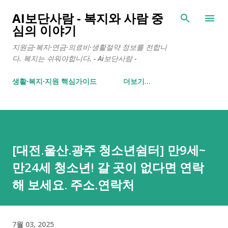
기본 콘텐츠로 건너뛰기
AI보단사람 - 복지와 사람 중
심의 이야기
지원금·복지·연금·의료비·생활절약 정보를 전합니
다. 복지는 쉬워야합니다. - Ai보단사람 -
생활∙복지∙지원 핵심가이드
더보기…
[대전.울산.광주 청소년쉼터] 만9세~
만24세 청소년! 갈 곳이 없다면 연락
해 보세요. 주소.연락처
7월 03, 2025