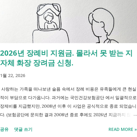
장기이식 및 혈액투석 등 특례 대상 - 치매·극희귀질환·상세불명 희귀질
환 신규 적용 코드 - 임신·난임·아동 진료 등 F코드 대상 병원에서 진료를
받은 뒤 진료비 계산서나 건강보험 산정내역에 표시된 V코드를 확인하면
현재 어떤 산정특례가 적용되고 있는지 쉽게 확인할 수 있습니다. 아래
표에서 본인의 질환명이나 특정기호를 찾아보시기 바랍니다. 암·희귀질
환 산정특례 특정기호 및 상병코드 Ⅰ. 「본인일부부담금 산정특례에 관
2026년 장례비 지원금. 몰라서 못 받는 지
한 기준」 제1조 관련 특정기호 코드 구분 대상 특정기호 1 미등록암환자
자체 화장 장려금 신청.
가 해당상병(C00～C97, D00～D09, D32～D33, D37～D48)으로 진료를
받은 당일 V027 Ⅱ. 「본인일부부담금 산정특례에 관한 기준」 제2조 관
1월 22, 2026
련 특정기호 코드 구분 대상 특...
사랑하는 가족을 떠나보낸 슬픔 속에서 장례 비용은 유족들에게 큰 현실
적이 부담으로 다가옵니다. 과거에는 국민건강보험공단 에서 일괄적으로
장제비를 지급했지만, 2008년 이후 이 사업은 공식적으로 종료 되었습니
다. (보험공단에 문의한 결과 2008년 종료 후에도 2026년 지금까지 많은
분들의 '장제비 지원' 문의전화가 이어지고있다고 합니다.) 하지만, 국가
공유
댓글 쓰기
READ MORE »
보훈대상자 나 기초생활수급자 대상 지원 은 여전히 유지 되고 있으며,