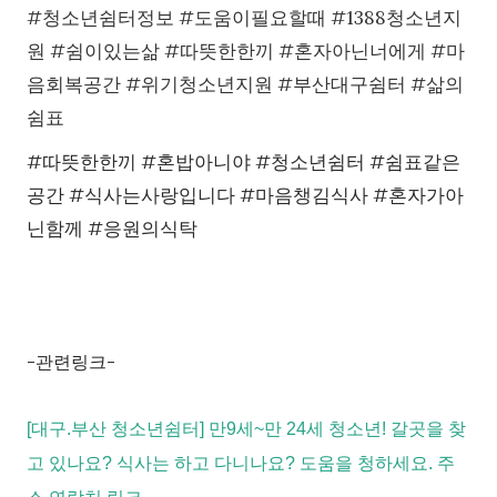
#청소년쉼터정보 #도움이필요할때 #1388청소년지
원 #쉼이있는삶 #따뜻한한끼 #혼자아닌너에게 #마
음회복공간 #위기청소년지원 #부산대구쉼터 #삶의
쉼표
#따뜻한한끼 #혼밥아니야 #청소년쉼터 #쉼표같은
공간 #식사는사랑입니다 #마음챙김식사 #혼자가아
닌함께 #응원의식탁
-관련링크-
[대구.부산 청소년쉼터] 만9세~만 24세 청소년! 갈곳을 찾
고 있나요? 식사는 하고 다니나요? 도움을 청하세요. 주