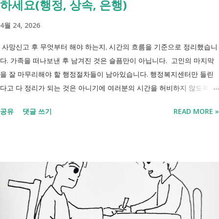
하세요(행정, 상속, 은행)
4월 24, 2026
사망신고 후 무엇부터 해야 하는지, 시간의 흐름을 기준으로 정리했습니
다. 가족을 떠나보낸 후 남겨진 것은 슬픔만이 아닙니다. 고인의 마지막
을 잘 마무리해야 할 행정절차들이 남아있습니다. 행정복지센터만 들린
다고 다 정리가 되는 것은 아니기에 여러분의 시간을 허비하지 않도록 정
리했습니다. 단계별로 사망신고 당일 가능한 것과 기다려야 하는 것, 이후
공유
댓글 쓰기
READ MORE »
처리까지 이 흐름만 따라가시면 됩니다. 장례 후 행정 절차 타임라인 장
례식 이후의 정리 절차. 시간 흐름별 정리 사망신고하면서 원스톱으로 모
두 처리 가능한가요? 아닙니다. 안심상속 원스톱서비스를 들어보셨을 겁
니다. 이 서비스는 여러 기관에 흩어진 정보를 조회해주는 서비스일 뿐,
모든 절차를 대신 처리해주지는 않습니다. 행정복지센터에서는 - 금융재
산, 부동산, 세금, 연금 등 '조회' 신청할 수 있습니다. 나머지는 직접 해야
합니다. - 상속포기 또는 한정승인 법원 - 상속세, 취득세 신고 세무서, 시
군구청 - 예금 인출, 보험금 청구 은행, 보험사 사망신고 당일에 끝낼 수