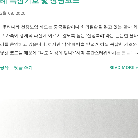
례 특정기호 및 상병코드
'중증장애인 생계급여 부양의무자 기준 폐지' 와 장애인연금 을 같은 제도
2월 08, 2026
로 생각하기 쉽지만, 두 제도는 지급 기준이 서로 다릅니다. 구분 장애인
연금 생계급여 목적 장애로 인한 ...
우리나라 건강보험 제도는 중증질환이나 희귀질환을 앓고 있는 환자 와
그 가족이 경제적 파산에 이르지 않도록 돕는 '산정특례'라는 든든한 울타
리를 운영하고 있습니다. 하지만 막상 혜택을 받으려 해도 복잡한 기호와
낯선 코드들 때문에 "나도 대상이 맞나?"하며 혼란스러워하시는 분들이
참 많습니다. 오늘 제가 정리해 드리는 이 표는 단순한 기호의 나열이 아
공유
댓글 쓰기
READ MORE »
닙니다. 여러분의 병원비를 90%에서 최대 95%까지 국가가 대신 부담해
주겠다는 약속의 증표들 입니다. ** 2026년 7월 업데이트 기준 산정특례
특정기호(V코드) 최신 반영 ** 산정특례는 암, 희귀질환, 중증질환 등의
의료비 부담을 줄여주는 제도이지만, 특정기호(V코드)와 적용 대상은 보
건복지부 고시 개정에 따라 추가되거나 변경될 수 있습니다. 이번 글은
2026년 기준 최신 산정특례 특정기호(V코드)를 반영해 정리 했습니다. 다
음과 같은 내용을 한 번에 확인할 수 있습니다. - 암·희귀질환 산정특례 V
코드 - 뇌혈관질환·심장질환 산정특례 - 중증화상·중증외상 적용 코드 -