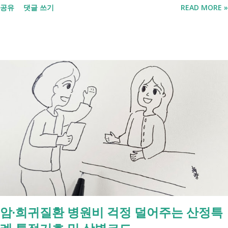
공유
댓글 쓰기
READ MORE »
포함되면서 많은 분들이 관심을 갖고 있습니다. 이번 글에서는 장애인과
관련된 현재 제도와 정부가 추진하는 내용을 비교해서 좀더 쉽게 정리했
습니다. 2027년 변화를 미리 확인하시고 준비하시는데 도움이 되길 바랍
니다. 장애인연금과 생계급여 등 복지 지원 상담을 진행하는 모습 7월 16
일 발표된 보건복지부 업무계획에 담긴 내용은 무엇인가요? 2027년 보건
복지부의 업무계획에 담긴 장애인관련은 어떤 내용이 있는지 살펴보겠습
니다. 정부 업무계획 내용 추진 시기 3급 단일장애까지 장애인연금 지급
2027년 중증장애인 생계급여 부양의무자 기준 폐지 2027년 하반기 활동
지원서비스 65세 이후 선택권 보장 2027년 7월 최중증 발달장애인 24시
간 긴급돌봄 확대 확대 추진 장애인 공공일자리 지속 확대 계속 추진 ※
업무계획에 담긴 내용으로, 법 개정과 예산 반영 등을 거쳐 시행될 예정
입니다. 부모와 함께 살아도 장애인연금을 받을 수 있을까요? 이번 보건
복지부 업무계획이 발표된 뒤 많은 분들이 질문하셨습니다. "부모와 같이
살면 장애인연금을 받을 수 없나요?" "혼자 살아야만 받을 수 있는 건가
암·희귀질환 병원비 걱정 덜어주는 산정특
요?" 결론부터 말씀드리면 부모와 함께 거주한다는 이유만으로 장애인연
금을 받을 수 없는 것은 아닙니다. 많은 분들이 이번 업무계획에 포함된