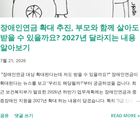
현재 어떤 산정특례가 적용되고 있는지 쉽게 확인할 수 있습니다. 아래
표에서 본인의 질환명이나 특정기호를 찾아보시기 바랍니다. 암·희귀질
환 산정특례 특정기호 및 상병코드 Ⅰ. 「본인일부부담금 산정특례에 관
장애인연금 확대 추진, 부모와 함께 살아도
한 기준」 제1조 관련 특정기호 코드 구분 대상 특정기호 1 미등록암환자
받을 수 있을까요? 2027년 달라지는 내용
가 해당상병(C00～C97, D00～D09, D32～D33, D37～D48)으로 진료를
받은 당일 V027 Ⅱ. 「본인일부부담금 산정특례에 관한 기준」 제2조 관
알아보기
련 특정기호 코드 구분 대상 특...
7월 21, 2026
"장애인연금 대상 확대된다는데 저도 받을 수 있을까요?" 장애인연금이
확대된다는 뉴스를 보고 '우리도 해당될까?'부터 궁금하셨을 겁니다. 최
근 보건복지부가 발표한 2026년 하반기 업무계획에는 장애인연금과 중
증장애인 지원을 2027년 확대 하는 내용이 담겼습니다. 특히 '3급 단일장
애까지 장애인연금 지급', '중증장애인 생계급여 부양의무자 기준 폐지' 가
공유
댓글 쓰기
READ MORE »
포함되면서 많은 분들이 관심을 갖고 있습니다. 이번 글에서는 장애인과
관련된 현재 제도와 정부가 추진하는 내용을 비교해서 좀더 쉽게 정리했
습니다. 2027년 변화를 미리 확인하시고 준비하시는데 도움이 되길 바랍