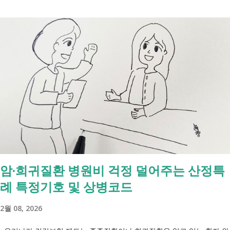
년생의 인생 일정표 1. 1962년생은 현재 몇 살일까요? 2026년 기준으로
나의 나이가 어떻게 되는지 먼저 확인하세요. 참고로 행정과 계약 등 대
부분의 제도는 만나이를 기준 으로 적용됩니다. 구분 나이 만 나이(생일
전) 63세 만 나이(생일 후) 64세 연 나이 64세 한국식 나이(관습) 65세 2.
1962년생이 지금부터 확인해야 할 일정은? 1962년생은 현재 법정 정년인
만 60세를 지난 연령대입니다. 이제는 정년 자체보다 앞으로의 연금과 복
지 일정을 미리 확인하는 것이 더 중요합니다. 아래 일정표를 참고하면
앞으로 언제 어떤 제도를 준비해야 하는지 한눈에 확인할 수 있습니다.
시기 확인할 내용 만 63세 국민연금 수급 가능 여부 확인 만 65세 기초연
금 신청, 노인복지 혜택 확인 이후 건강검진, 지자체 노인 지원사업 점검
3. 국민연금은 언제부터 받을 수 있을까요? 1962년생은 만 63세부터 노령
암·희귀질환 병원비 걱정 덜어주는 산정특
연금을 받을 수 있는 대상입니다. 출생연도 노령연금 수급 개시 연령
례 특정기호 및 상병코드
1961~1964년생 만 63세 다만 개인의 가입기간과 신청 시기에 따라 실제
지급 시점은 달라질 수 있습니다. 또한 필요에 따라 조기노령연금, 연기연
2월 08, 2026
금 제도를 선택할 수도 있습니다. [노령연금 관련 바로가기] - 국민연금
출생년도별 납입 기한, 노령연금 현명...