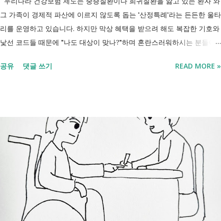
우리나라 건강보험 제도는 중증질환이나 희귀질환을 앓고 있는 환자 와
그 가족이 경제적 파산에 이르지 않도록 돕는 '산정특례'라는 든든한 울타
리를 운영하고 있습니다. 하지만 막상 혜택을 받으려 해도 복잡한 기호와
낯선 코드들 때문에 "나도 대상이 맞나?"하며 혼란스러워하시는 분들이
참 많습니다. 오늘 제가 정리해 드리는 이 표는 단순한 기호의 나열이 아
공유
댓글 쓰기
READ MORE »
닙니다. 여러분의 병원비를 90%에서 최대 95%까지 국가가 대신 부담해
주겠다는 약속의 증표들 입니다. ** 2026년 7월 업데이트 기준 산정특례
특정기호(V코드) 최신 반영 ** 산정특례는 암, 희귀질환, 중증질환 등의
의료비 부담을 줄여주는 제도이지만, 특정기호(V코드)와 적용 대상은 보
건복지부 고시 개정에 따라 추가되거나 변경될 수 있습니다. 이번 글은
2026년 기준 최신 산정특례 특정기호(V코드)를 반영해 정리 했습니다. 다
음과 같은 내용을 한 번에 확인할 수 있습니다. - 암·희귀질환 산정특례 V
코드 - 뇌혈관질환·심장질환 산정특례 - 중증화상·중증외상 적용 코드 -
장기이식 및 혈액투석 등 특례 대상 - 치매·극희귀질환·상세불명 희귀질
환 신규 적용 코드 - 임신·난임·아동 진료 등 F코드 대상 병원에서 진료를
받은 뒤 진료비 계산서나 건강보험 산정내역에 표시된 V코드를 확인하면