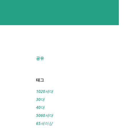
공유
태그
1020세대
30대
40대
5060세대
65세이상