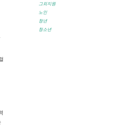
그외지원
노인
청년
청소년
국
걸
역
는