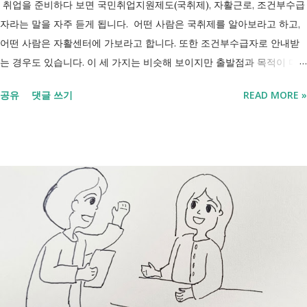
취업을 준비하다 보면 국민취업지원제도(국취제), 자활근로, 조건부수급
자라는 말을 자주 듣게 됩니다. 어떤 사람은 국취제를 알아보라고 하고,
어떤 사람은 자활센터에 가보라고 합니다. 또한 조건부수급자로 안내받
는 경우도 있습니다. 이 세 가지는 비슷해 보이지만 출발점과 목적이 다
릅니다. 내 상황이 힘들면 이러한 용어들이 어렵게만 느껴지고 알아보는
공유
댓글 쓰기
READ MORE »
것조차 포기하고 싶어집니다. 그래서 포기하지 않길 바라는 마음에 쉽게
이해할 수 있도록 정리해보려 합니다. 내가 어디에 해당하는지 판단만 하
시면 됩니다. 취업과 자립을 위한 복지 상담 생계급여 신청했더니 조건부
수급자라고 합니다. 자활근로 해야 하나요? 국취제, 자활, 조건부수급. 한
눈에 비교해 보세요 구분 국민취업지원제도 자활근로 조건부수급자 운영
고용노동부 보건복지부·지자체 보건복지부·지자체 대상 취업을 원하는
저소득층, 청년, 중장년 수급자 및 차상위계층 근로능력이 있는 생계급여
수급자 목적 취업 지원 자립 준비 수급 유지 조건 관리 지원 상담, 훈련,
수당 자활사업 참여, 자활급여 자활사업 또는 취업지원 참여 참여 여부
신청 상황에 따라 참여 사실상 의무 즉, 국민취업제도 는 취업을 준비하
는 사람을 돕는 제도입니다. 자활근로 는 일한 기회를 제공하면서 자립을