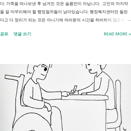
다. 가족을 떠나보낸 후 남겨진 것은 슬픔만이 아닙니다. 고인의 마지막
을 잘 마무리해야 할 행정절차들이 남아있습니다. 행정복지센터만 들린
다고 다 정리가 되는 것은 아니기에 여러분의 시간을 허비하지 않도록 정
리했습니다. 단계별로 사망신고 당일 가능한 것과 기다려야 하는 것, 이후
공유
댓글 쓰기
READ MORE »
처리까지 이 흐름만 따라가시면 됩니다. 장례 후 행정 절차 타임라인 장
례식 이후의 정리 절차. 시간 흐름별 정리 사망신고하면서 원스톱으로 모
두 처리 가능한가요? 아닙니다. 안심상속 원스톱서비스를 들어보셨을 겁
니다. 이 서비스는 여러 기관에 흩어진 정보를 조회해주는 서비스일 뿐,
모든 절차를 대신 처리해주지는 않습니다. 행정복지센터에서는 - 금융재
산, 부동산, 세금, 연금 등 '조회' 신청할 수 있습니다. 나머지는 직접 해야
합니다. - 상속포기 또는 한정승인 법원 - 상속세, 취득세 신고 세무서, 시
군구청 - 예금 인출, 보험금 청구 은행, 보험사 사망신고 당일에 끝낼 수
있는 건 '신청까지', 처리는 2주 후 부터입니다. [조회되는 것 vs 안되는
것] 구분 조회 가능 조회 불가 금융 은행, 보험, 증권 사금융, 개인 간 거래
세금 국세, 지방세 - 자산 부동산, 자동차 해외 자산, 현금 기타 연금 사업
상 채무, 구독 [함께보면 좋은 링크] - 부모님 사망 후 ...