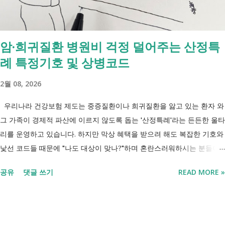
지원하는 제도입니다. 조건부수급자 는 하나의 제도라기보다 생계급여를
받는 과정에서 일정한 참여 의무가 있는 상태를 말합니다. [조건부과 생
계급여 바로가기] - [2026 최신] 근로능력 있어도 생계급여 받는 법? 조
암·희귀질환 병원비 걱정 덜어주는 산정특
건부과유예·제시유예 취업을 준비하는 청년이라면? 국민취업지원제도 A
례 특정기호 및 상병코드
씨는 29세입니다. 현재 직장이 없고 취업을 준비하고 있습니다. 생활이
넉넉하지 않지만 기초생활수급자는 아닙니다. 이런 상황에서 많은 사람
2월 08, 2026
들이 가장 먼저 알아보는 것이 국민취업지원제도 입니다. 고용센터를 통
해 취업 상담을 받고, 직업훈련에 참여하고, 요건에 따라 구직촉진수당을
우리나라 건강보험 제도는 중증질환이나 희귀질환을 앓고 있는 환자 와
받을 수도 있기 때문입니다. 중요한 점은 실제 목표가 취업이라는 ...
그 가족이 경제적 파산에 이르지 않도록 돕는 '산정특례'라는 든든한 울타
리를 운영하고 있습니다. 하지만 막상 혜택을 받으려 해도 복잡한 기호와
낯선 코드들 때문에 "나도 대상이 맞나?"하며 혼란스러워하시는 분들이
참 많습니다. 오늘 제가 정리해 드리는 이 표는 단순한 기호의 나열이 아
공유
댓글 쓰기
READ MORE »
닙니다. 여러분의 병원비를 90%에서 최대 95%까지 국가가 대신 부담해
주겠다는 약속의 증표들 입니다. ** 2026년 7월 업데이트 기준 산정특례
특정기호(V코드) 최신 반영 ** 산정특례는 암, 희귀질환, 중증질환 등의
의료비 부담을 줄여주는 제도이지만, 특정기호(V코드)와 적용 대상은 보