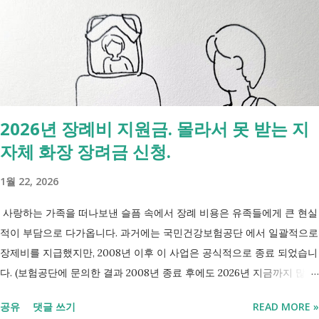
수당 자활사업 참여, 자활급여 자활사업 또는 취업지원 참여 참여 여부
신청 상황에 따라 참여 사실상 의무 즉, 국민취업제도 는 취업을 준비하
는 사람을 돕는 제도입니다. 자활근로 는 일한 기회를 제공하면서 자립을
지원하는 제도입니다. 조건부수급자 는 하나의 제도라기보다 생계급여를
받는 과정에서 일정한 참여 의무가 있는 상태를 말합니다. [조건부과 생
계급여 바로가기] - [2026 최신] 근로능력 있어도 생계급여 받는 법? 조
2026년 장례비 지원금. 몰라서 못 받는 지
건부과유예·제시유예 취업을 준비하는 청년이라면? 국민취업지원제도 A
자체 화장 장려금 신청.
씨는 29세입니다. 현재 직장이 없고 취업을 준비하고 있습니다. 생활이
넉넉하지 않지만 기초생활수급자는 아닙니다. 이런 상황에서 많은 사람
1월 22, 2026
들이 가장 먼저 알아보는 것이 국민취업지원제도 입니다. 고용센터를 통
해 취업 상담을 받고, 직업훈련에 참여하고, 요건에 따라 구직촉진수당을
사랑하는 가족을 떠나보낸 슬픔 속에서 장례 비용은 유족들에게 큰 현실
받을 수도 있기 때문입니다. 중요한 점은 실제 목표가 취업이라는 ...
적이 부담으로 다가옵니다. 과거에는 국민건강보험공단 에서 일괄적으로
장제비를 지급했지만, 2008년 이후 이 사업은 공식적으로 종료 되었습니
다. (보험공단에 문의한 결과 2008년 종료 후에도 2026년 지금까지 많은
분들의 '장제비 지원' 문의전화가 이어지고있다고 합니다.) 하지만, 국가
공유
댓글 쓰기
READ MORE »
보훈대상자 나 기초생활수급자 대상 지원 은 여전히 유지 되고 있으며,