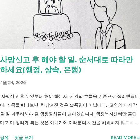
지원서비스 65세 이후 선택권 보장 2027년 7월 최중증 발달장애인 24시
간 긴급돌봄 확대 확대 추진 장애인 공공일자리 지속 확대 계속 추진 ※
업무계획에 담긴 내용으로, 법 개정과 예산 반영 등을 거쳐 시행될 예정
입니다. 부모와 함께 살아도 장애인연금을 받을 수 있을까요? 이번 보건
복지부 업무계획이 발표된 뒤 많은 분들이 질문하셨습니다. "부모와 같이
살면 장애인연금을 받을 수 없나요?" "혼자 살아야만 받을 수 있는 건가
사망신고 후 해야 할 일. 순서대로 따라만
요?" 결론부터 말씀드리면 부모와 함께 거주한다는 이유만으로 장애인연
하세요(행정, 상속, 은행)
금을 받을 수 없는 것은 아닙니다. 많은 분들이 이번 업무계획에 포함된
'중증장애인 생계급여 부양의무자 기준 폐지' 와 장애인연금 을 같은 제도
4월 24, 2026
로 생각하기 쉽지만, 두 제도는 지급 기준이 서로 다릅니다. 구분 장애인
연금 생계급여 목적 장애로 인한 ...
사망신고 후 무엇부터 해야 하는지, 시간의 흐름을 기준으로 정리했습니
다. 가족을 떠나보낸 후 남겨진 것은 슬픔만이 아닙니다. 고인의 마지막
을 잘 마무리해야 할 행정절차들이 남아있습니다. 행정복지센터만 들린
다고 다 정리가 되는 것은 아니기에 여러분의 시간을 허비하지 않도록 정
리했습니다. 단계별로 사망신고 당일 가능한 것과 기다려야 하는 것, 이후
공유
댓글 쓰기
READ MORE »
처리까지 이 흐름만 따라가시면 됩니다. 장례 후 행정 절차 타임라인 장