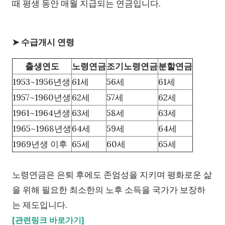
때 평생 동안 매월 지급되는 연금입니다.
➤ 수급개시 연령
출생연도
노령연금
조기노령연금
분할연금
1953~1956년생
61세
56세
61세
1957~1960년생
62세
57세
62세
1961~1964년생
63세
58세
63세
1965~1968년생
64세
59세
64세
1969년생 이후
65세
60세
65세
노령연금은 은퇴 후에도 존엄성을 지키며 평화로운 삶
을 위해 필요한 최소한의 노후 소득을 국가가 보장하
는 제도입니다.
[관련링크 바로가기]