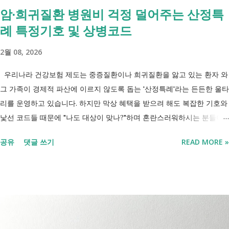
암·희귀질환 병원비 걱정 덜어주는 산정특
요?" 결론부터 말씀드리면 부모와 함께 거주한다는 이유만으로 장애인연
례 특정기호 및 상병코드
금을 받을 수 없는 것은 아닙니다. 많은 분들이 이번 업무계획에 포함된
'중증장애인 생계급여 부양의무자 기준 폐지' 와 장애인연금 을 같은 제도
2월 08, 2026
로 생각하기 쉽지만, 두 제도는 지급 기준이 서로 다릅니다. 구분 장애인
연금 생계급여 목적 장애로 인한 ...
우리나라 건강보험 제도는 중증질환이나 희귀질환을 앓고 있는 환자 와
그 가족이 경제적 파산에 이르지 않도록 돕는 '산정특례'라는 든든한 울타
리를 운영하고 있습니다. 하지만 막상 혜택을 받으려 해도 복잡한 기호와
낯선 코드들 때문에 "나도 대상이 맞나?"하며 혼란스러워하시는 분들이
참 많습니다. 오늘 제가 정리해 드리는 이 표는 단순한 기호의 나열이 아
공유
댓글 쓰기
READ MORE »
닙니다. 여러분의 병원비를 90%에서 최대 95%까지 국가가 대신 부담해
주겠다는 약속의 증표들 입니다. ** 2026년 7월 업데이트 기준 산정특례
특정기호(V코드) 최신 반영 ** 산정특례는 암, 희귀질환, 중증질환 등의
의료비 부담을 줄여주는 제도이지만, 특정기호(V코드)와 적용 대상은 보
건복지부 고시 개정에 따라 추가되거나 변경될 수 있습니다. 이번 글은
2026년 기준 최신 산정특례 특정기호(V코드)를 반영해 정리 했습니다. 다