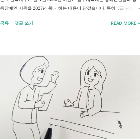
증장애인 지원을 2027년 확대 하는 내용이 담겼습니다. 특히 '3급 단일장
애까지 장애인연금 지급', '중증장애인 생계급여 부양의무자 기준 폐지' 가
공유
댓글 쓰기
READ MORE »
포함되면서 많은 분들이 관심을 갖고 있습니다. 이번 글에서는 장애인과
관련된 현재 제도와 정부가 추진하는 내용을 비교해서 좀더 쉽게 정리했
습니다. 2027년 변화를 미리 확인하시고 준비하시는데 도움이 되길 바랍
니다. 장애인연금과 생계급여 등 복지 지원 상담을 진행하는 모습 7월 16
일 발표된 보건복지부 업무계획에 담긴 내용은 무엇인가요? 2027년 보건
복지부의 업무계획에 담긴 장애인관련은 어떤 내용이 있는지 살펴보겠습
니다. 정부 업무계획 내용 추진 시기 3급 단일장애까지 장애인연금 지급
2027년 중증장애인 생계급여 부양의무자 기준 폐지 2027년 하반기 활동
지원서비스 65세 이후 선택권 보장 2027년 7월 최중증 발달장애인 24시
간 긴급돌봄 확대 확대 추진 장애인 공공일자리 지속 확대 계속 추진 ※
업무계획에 담긴 내용으로, 법 개정과 예산 반영 등을 거쳐 시행될 예정
입니다. 부모와 함께 살아도 장애인연금을 받을 수 있을까요? 이번 보건
복지부 업무계획이 발표된 뒤 많은 분들이 질문하셨습니다. "부모와 같이
살면 장애인연금을 받을 수 없나요?" "혼자 살아야만 받을 수 있는 건가