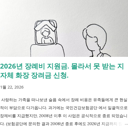
음과 같은 내용을 한 번에 확인할 수 있습니다. - 암·희귀질환 산정특례 V
코드 - 뇌혈관질환·심장질환 산정특례 - 중증화상·중증외상 적용 코드 -
장기이식 및 혈액투석 등 특례 대상 - 치매·극희귀질환·상세불명 희귀질
환 신규 적용 코드 - 임신·난임·아동 진료 등 F코드 대상 병원에서 진료를
받은 뒤 진료비 계산서나 건강보험 산정내역에 표시된 V코드를 확인하면
현재 어떤 산정특례가 적용되고 있는지 쉽게 확인할 수 있습니다. 아래
표에서 본인의 질환명이나 특정기호를 찾아보시기 바랍니다. 암·희귀질
환 산정특례 특정기호 및 상병코드 Ⅰ. 「본인일부부담금 산정특례에 관
2026년 장례비 지원금. 몰라서 못 받는 지
한 기준」 제1조 관련 특정기호 코드 구분 대상 특정기호 1 미등록암환자
자체 화장 장려금 신청.
가 해당상병(C00～C97, D00～D09, D32～D33, D37～D48)으로 진료를
받은 당일 V027 Ⅱ. 「본인일부부담금 산정특례에 관한 기준」 제2조 관
1월 22, 2026
련 특정기호 코드 구분 대상 특...
사랑하는 가족을 떠나보낸 슬픔 속에서 장례 비용은 유족들에게 큰 현실
적이 부담으로 다가옵니다. 과거에는 국민건강보험공단 에서 일괄적으로
장제비를 지급했지만, 2008년 이후 이 사업은 공식적으로 종료 되었습니
다. (보험공단에 문의한 결과 2008년 종료 후에도 2026년 지금까지 많은