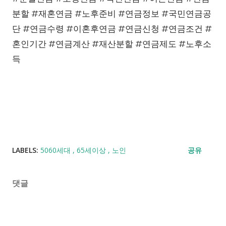
분할 #재혼연금 #노후준비 #연금정보 #국민연금공
단 #연금수령 #이혼후연금 #연금신청 #연금조건 #
혼인기간 #연금계산 #재산분할 #연금제도 #노후소
득
LABELS:
5060세대
65세이상
노인
공유
댓글