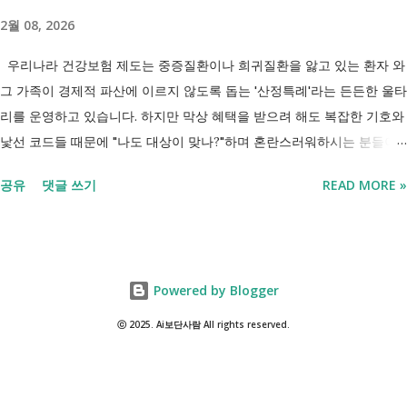
넉넉하지 않지만 기초생활수급자는 아닙니다. 이런 상황에서 많은 사람
2월 08, 2026
들이 가장 먼저 알아보는 것이 국민취업지원제도 입니다. 고용센터를 통
해 취업 상담을 받고, 직업훈련에 참여하고, 요건에 따라 구직촉진수당을
우리나라 건강보험 제도는 중증질환이나 희귀질환을 앓고 있는 환자 와
받을 수도 있기 때문입니다. 중요한 점은 실제 목표가 취업이라는 ...
그 가족이 경제적 파산에 이르지 않도록 돕는 '산정특례'라는 든든한 울타
리를 운영하고 있습니다. 하지만 막상 혜택을 받으려 해도 복잡한 기호와
낯선 코드들 때문에 "나도 대상이 맞나?"하며 혼란스러워하시는 분들이
참 많습니다. 오늘 제가 정리해 드리는 이 표는 단순한 기호의 나열이 아
공유
댓글 쓰기
READ MORE »
닙니다. 여러분의 병원비를 90%에서 최대 95%까지 국가가 대신 부담해
주겠다는 약속의 증표들 입니다. ** 2026년 7월 업데이트 기준 산정특례
특정기호(V코드) 최신 반영 ** 산정특례는 암, 희귀질환, 중증질환 등의
의료비 부담을 줄여주는 제도이지만, 특정기호(V코드)와 적용 대상은 보
Powered by Blogger
건복지부 고시 개정에 따라 추가되거나 변경될 수 있습니다. 이번 글은
2026년 기준 최신 산정특례 특정기호(V코드)를 반영해 정리 했습니다. 다
ⓒ 2025. Ai보단사람 All rights reserved.
음과 같은 내용을 한 번에 확인할 수 있습니다. - 암·희귀질환 산정특례 V
코드 - 뇌혈관질환·심장질환 산정특례 - 중증화상·중증외상 적용 코드 -
장기이식 및 혈액투석 등 특례 대상 - 치매·극희귀질환·상세불명 희귀질