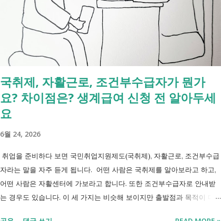
간 긴급돌봄 확대 확대 추진 장애인 공공일자리 지속 확대 계속 추진 ※
업무계획에 담긴 내용으로, 법 개정과 예산 반영 등을 거쳐 시행될 예정
입니다. 부모와 함께 살아도 장애인연금을 받을 수 있을까요? 이번 보건
복지부 업무계획이 발표된 뒤 많은 분들이 질문하셨습니다. "부모와 같이
살면 장애인연금을 받을 수 없나요?" "혼자 살아야만 받을 수 있는 건가
국취제, 자활근로, 조건부수급자가 뭔가
요?" 결론부터 말씀드리면 부모와 함께 거주한다는 이유만으로 장애인연
요? 차이점은? 생계급여 신청 전 알아두세
금을 받을 수 없는 것은 아닙니다. 많은 분들이 이번 업무계획에 포함된
'중증장애인 생계급여 부양의무자 기준 폐지' 와 장애인연금 을 같은 제도
요
로 생각하기 쉽지만, 두 제도는 지급 기준이 서로 다릅니다. 구분 장애인
6월 24, 2026
연금 생계급여 목적 장애로 인한 ...
취업을 준비하다 보면 국민취업지원제도(국취제), 자활근로, 조건부수급
자라는 말을 자주 듣게 됩니다. 어떤 사람은 국취제를 알아보라고 하고,
어떤 사람은 자활센터에 가보라고 합니다. 또한 조건부수급자로 안내받
는 경우도 있습니다. 이 세 가지는 비슷해 보이지만 출발점과 목적이 다
릅니다. 내 상황이 힘들면 이러한 용어들이 어렵게만 느껴지고 알아보는
공유
댓글 쓰기
READ MORE »