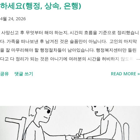
하세요(행정, 상속, 은행)
4월 24, 2026
사망신고 후 무엇부터 해야 하는지, 시간의 흐름을 기준으로 정리했습니
다. 가족을 떠나보낸 후 남겨진 것은 슬픔만이 아닙니다. 고인의 마지막
을 잘 마무리해야 할 행정절차들이 남아있습니다. 행정복지센터만 들린
다고 다 정리가 되는 것은 아니기에 여러분의 시간을 허비하지 않도록 정
리했습니다. 단계별로 사망신고 당일 가능한 것과 기다려야 하는 것, 이후
공유
댓글 쓰기
READ MORE »
처리까지 이 흐름만 따라가시면 됩니다. 장례 후 행정 절차 타임라인 장
례식 이후의 정리 절차. 시간 흐름별 정리 사망신고하면서 원스톱으로 모
두 처리 가능한가요? 아닙니다. 안심상속 원스톱서비스를 들어보셨을 겁
니다. 이 서비스는 여러 기관에 흩어진 정보를 조회해주는 서비스일 뿐,
모든 절차를 대신 처리해주지는 않습니다. 행정복지센터에서는 - 금융재
산, 부동산, 세금, 연금 등 '조회' 신청할 수 있습니다. 나머지는 직접 해야
합니다. - 상속포기 또는 한정승인 법원 - 상속세, 취득세 신고 세무서, 시
군구청 - 예금 인출, 보험금 청구 은행, 보험사 사망신고 당일에 끝낼 수