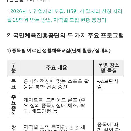
-
2026년 노인일자리 모집. 115만 개 일자리 신청 자격,
월 29만원 받는 방법, 지역별 모집 현황 총정리
2. 국민체육진흥공단의 두 가지 주요 프로그램
1) 종목별 어르신 생활체육교실(단체 활동/실내외)
구
운영 장소
주요 내용
분
및 특징
목
흥미와 적성에 맞는 스포츠 활
-Ai보단사
표
동을 통한 건강 증진
람-
주
게이트볼, 그라운드 골프 (주
요
요 실외 종목), 실버 체조, 탁
종
구, 배드민턴 등
목
종목에 따
장
지역별 노인 복지관, 공공 체
라 실외 활