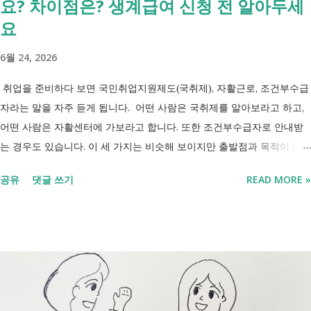
요? 차이점은? 생계급여 신청 전 알아두세
금을 받을 수 없는 것은 아닙니다. 많은 분들이 이번 업무계획에 포함된
'중증장애인 생계급여 부양의무자 기준 폐지' 와 장애인연금 을 같은 제도
요
로 생각하기 쉽지만, 두 제도는 지급 기준이 서로 다릅니다. 구분 장애인
6월 24, 2026
연금 생계급여 목적 장애로 인한 ...
취업을 준비하다 보면 국민취업지원제도(국취제), 자활근로, 조건부수급
자라는 말을 자주 듣게 됩니다. 어떤 사람은 국취제를 알아보라고 하고,
어떤 사람은 자활센터에 가보라고 합니다. 또한 조건부수급자로 안내받
는 경우도 있습니다. 이 세 가지는 비슷해 보이지만 출발점과 목적이 다
릅니다. 내 상황이 힘들면 이러한 용어들이 어렵게만 느껴지고 알아보는
공유
댓글 쓰기
READ MORE »
것조차 포기하고 싶어집니다. 그래서 포기하지 않길 바라는 마음에 쉽게
이해할 수 있도록 정리해보려 합니다. 내가 어디에 해당하는지 판단만 하
시면 됩니다. 취업과 자립을 위한 복지 상담 생계급여 신청했더니 조건부
수급자라고 합니다. 자활근로 해야 하나요? 국취제, 자활, 조건부수급. 한
눈에 비교해 보세요 구분 국민취업지원제도 자활근로 조건부수급자 운영
고용노동부 보건복지부·지자체 보건복지부·지자체 대상 취업을 원하는
저소득층, 청년, 중장년 수급자 및 차상위계층 근로능력이 있는 생계급여