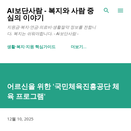
기본 콘텐츠로 건너뛰기
AI보단사람 - 복지와 사람 중
심의 이야기
지원금·복지·연금·의료비·생활절약 정보를 전합니
다. 복지는 쉬워야합니다. - Ai보단사람 -
생활∙복지∙지원 핵심가이드
더보기…
어르신을 위한 '국민체육진흥공단 체
육 프로그램'
12월 10, 2025