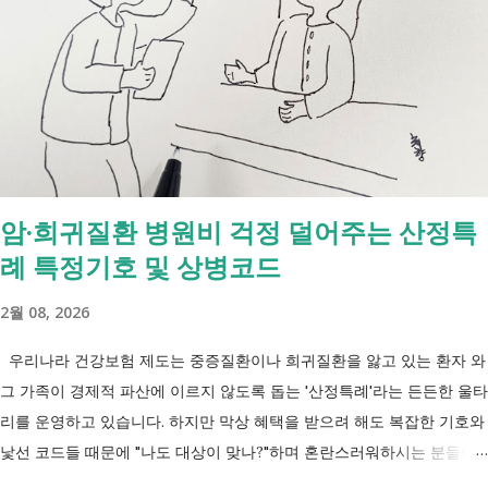
수급자 목적 취업 지원 자립 준비 수급 유지 조건 관리 지원 상담, 훈련,
수당 자활사업 참여, 자활급여 자활사업 또는 취업지원 참여 참여 여부
신청 상황에 따라 참여 사실상 의무 즉, 국민취업제도 는 취업을 준비하
는 사람을 돕는 제도입니다. 자활근로 는 일한 기회를 제공하면서 자립을
지원하는 제도입니다. 조건부수급자 는 하나의 제도라기보다 생계급여를
받는 과정에서 일정한 참여 의무가 있는 상태를 말합니다. [조건부과 생
계급여 바로가기] - [2026 최신] 근로능력 있어도 생계급여 받는 법? 조
암·희귀질환 병원비 걱정 덜어주는 산정특
건부과유예·제시유예 취업을 준비하는 청년이라면? 국민취업지원제도 A
례 특정기호 및 상병코드
씨는 29세입니다. 현재 직장이 없고 취업을 준비하고 있습니다. 생활이
넉넉하지 않지만 기초생활수급자는 아닙니다. 이런 상황에서 많은 사람
2월 08, 2026
들이 가장 먼저 알아보는 것이 국민취업지원제도 입니다. 고용센터를 통
해 취업 상담을 받고, 직업훈련에 참여하고, 요건에 따라 구직촉진수당을
우리나라 건강보험 제도는 중증질환이나 희귀질환을 앓고 있는 환자 와
받을 수도 있기 때문입니다. 중요한 점은 실제 목표가 취업이라는 ...
그 가족이 경제적 파산에 이르지 않도록 돕는 '산정특례'라는 든든한 울타
리를 운영하고 있습니다. 하지만 막상 혜택을 받으려 해도 복잡한 기호와
낯선 코드들 때문에 "나도 대상이 맞나?"하며 혼란스러워하시는 분들이
참 많습니다. 오늘 제가 정리해 드리는 이 표는 단순한 기호의 나열이 아