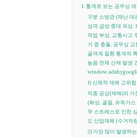
1. 통계로 보는 공무상 
구분 소방관 (재난 대응) 경찰관 (치안 유지) 환경미화원 (현장 작업) 재해의
성격 급성·중대 외상,
작업 부상, 교통사고 주
거 중 충돌, 공무상 
골격계 질환 통계적 특
높음 전체 산재 발생 건수
window.adsbygoogle |
1) 신체적 재해 고위
직종 공상(재해)의 가장 큰 특징 소방관 생명 위험을 수반하는 급성 재해
(화상, 골절, 유독가스
무 스트레스로 인한 심혈
도 산업재해 (수거차량
2) 가장 많이 발생하