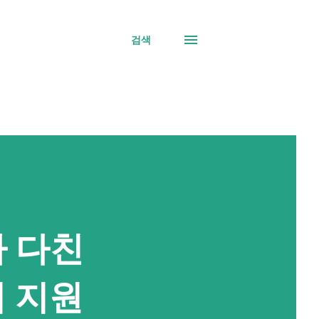
검색
다 다친
귀 지원