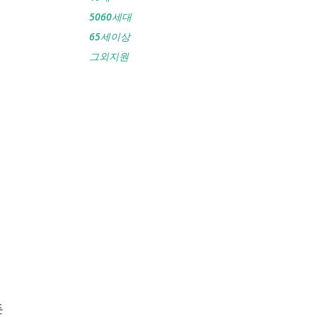
5060세대
65세이상
그외지원
든