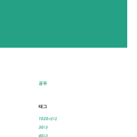
공유
태그
1020세대
30대
40대