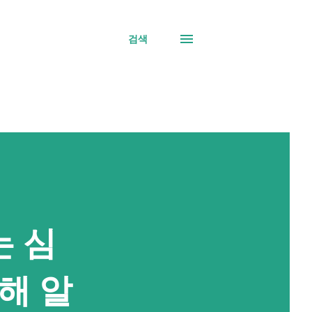
검색
는 심
해 알