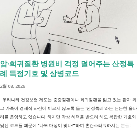
수급자 목적 취업 지원 자립 준비 수급 유지 조건 관리 지원 상담, 훈련,
수당 자활사업 참여, 자활급여 자활사업 또는 취업지원 참여 참여 여부
신청 상황에 따라 참여 사실상 의무 즉, 국민취업제도 는 취업을 준비하
는 사람을 돕는 제도입니다. 자활근로 는 일한 기회를 제공하면서 자립을
지원하는 제도입니다. 조건부수급자 는 하나의 제도라기보다 생계급여를
받는 과정에서 일정한 참여 의무가 있는 상태를 말합니다. [조건부과 생
계급여 바로가기] - [2026 최신] 근로능력 있어도 생계급여 받는 법? 조
암·희귀질환 병원비 걱정 덜어주는 산정특
건부과유예·제시유예 취업을 준비하는 청년이라면? 국민취업지원제도 A
례 특정기호 및 상병코드
씨는 29세입니다. 현재 직장이 없고 취업을 준비하고 있습니다. 생활이
넉넉하지 않지만 기초생활수급자는 아닙니다. 이런 상황에서 많은 사람
2월 08, 2026
들이 가장 먼저 알아보는 것이 국민취업지원제도 입니다. 고용센터를 통
해 취업 상담을 받고, 직업훈련에 참여하고, 요건에 따라 구직촉진수당을
우리나라 건강보험 제도는 중증질환이나 희귀질환을 앓고 있는 환자 와
받을 수도 있기 때문입니다. 중요한 점은 실제 목표가 취업이라는 ...
그 가족이 경제적 파산에 이르지 않도록 돕는 '산정특례'라는 든든한 울타
리를 운영하고 있습니다. 하지만 막상 혜택을 받으려 해도 복잡한 기호와
낯선 코드들 때문에 "나도 대상이 맞나?"하며 혼란스러워하시는 분들이
참 많습니다. 오늘 제가 정리해 드리는 이 표는 단순한 기호의 나열이 아