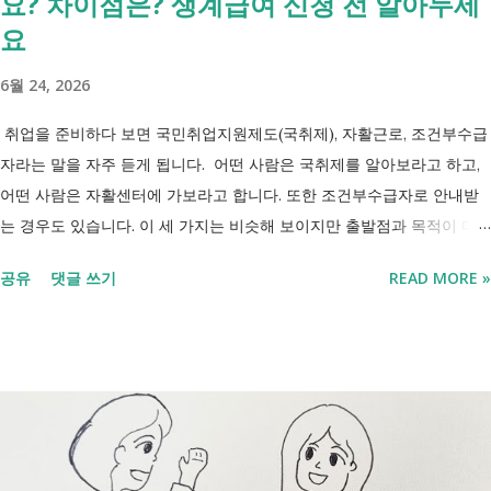
요? 차이점은? 생계급여 신청 전 알아두세
'중증장애인 생계급여 부양의무자 기준 폐지' 와 장애인연금 을 같은 제도
요
로 생각하기 쉽지만, 두 제도는 지급 기준이 서로 다릅니다. 구분 장애인
6월 24, 2026
연금 생계급여 목적 장애로 인한 ...
취업을 준비하다 보면 국민취업지원제도(국취제), 자활근로, 조건부수급
자라는 말을 자주 듣게 됩니다. 어떤 사람은 국취제를 알아보라고 하고,
어떤 사람은 자활센터에 가보라고 합니다. 또한 조건부수급자로 안내받
는 경우도 있습니다. 이 세 가지는 비슷해 보이지만 출발점과 목적이 다
릅니다. 내 상황이 힘들면 이러한 용어들이 어렵게만 느껴지고 알아보는
공유
댓글 쓰기
READ MORE »
것조차 포기하고 싶어집니다. 그래서 포기하지 않길 바라는 마음에 쉽게
이해할 수 있도록 정리해보려 합니다. 내가 어디에 해당하는지 판단만 하
시면 됩니다. 취업과 자립을 위한 복지 상담 생계급여 신청했더니 조건부
수급자라고 합니다. 자활근로 해야 하나요? 국취제, 자활, 조건부수급. 한
눈에 비교해 보세요 구분 국민취업지원제도 자활근로 조건부수급자 운영
고용노동부 보건복지부·지자체 보건복지부·지자체 대상 취업을 원하는
저소득층, 청년, 중장년 수급자 및 차상위계층 근로능력이 있는 생계급여