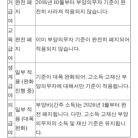
거
완전 폐
2018년 10월부터 부양의무자 기준이 완
급
지
전히 사라져 적용되지 않습니다.
여
교
육
완전 폐
이미 부양의무자 기준이 완전히 폐지되어
급
지
적용되지 않습니다.
여
생
일부 적
계
기준이 대폭 완화되어, 고소득·고재산 부
용 (완화
급
양의무자에 대해서만 기준이 적용됩니다.
진행 중)
여
의
부양비(간주 소득)는 2026년 1월부터 완
일부 적
료
전 폐지됩니다. 다만, 고소득·고재산 부양
용 (대폭
급
의무자의 소득 및 재산 기준은 유지됩니
완화)
여
다.