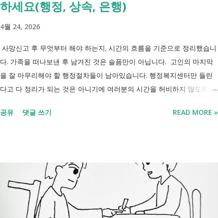
하세요(행정, 상속, 은행)
4월 24, 2026
사망신고 후 무엇부터 해야 하는지, 시간의 흐름을 기준으로 정리했습니
다. 가족을 떠나보낸 후 남겨진 것은 슬픔만이 아닙니다. 고인의 마지막
을 잘 마무리해야 할 행정절차들이 남아있습니다. 행정복지센터만 들린
다고 다 정리가 되는 것은 아니기에 여러분의 시간을 허비하지 않도록 정
리했습니다. 단계별로 사망신고 당일 가능한 것과 기다려야 하는 것, 이후
공유
댓글 쓰기
READ MORE »
처리까지 이 흐름만 따라가시면 됩니다. 장례 후 행정 절차 타임라인 장
례식 이후의 정리 절차. 시간 흐름별 정리 사망신고하면서 원스톱으로 모
두 처리 가능한가요? 아닙니다. 안심상속 원스톱서비스를 들어보셨을 겁
니다. 이 서비스는 여러 기관에 흩어진 정보를 조회해주는 서비스일 뿐,
모든 절차를 대신 처리해주지는 않습니다. 행정복지센터에서는 - 금융재
산, 부동산, 세금, 연금 등 '조회' 신청할 수 있습니다. 나머지는 직접 해야
합니다. - 상속포기 또는 한정승인 법원 - 상속세, 취득세 신고 세무서, 시
군구청 - 예금 인출, 보험금 청구 은행, 보험사 사망신고 당일에 끝낼 수