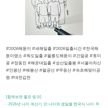
#2026해돋이 #새해일출 #2026일출시간 #전국해
돋이명소 #독도일출 #울릉도해돋이 #간절곶 #호미
곶 #정동진 #해운대일출 #성산일출봉 #서울아차산
#인왕산 #배봉산 #팔공산 #무등산 #속초해맞이공
원 #대전갑천
[함께보면 좋은 링크]
-
2026년 나이 계산기. 만 나이와 생일별 한국식 나이. 주