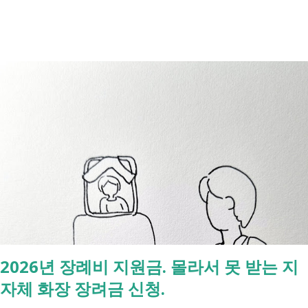
주겠다는 약속의 증표들 입니다. ** 2026년 7월 업데이트 기준 산정특례
특정기호(V코드) 최신 반영 ** 산정특례는 암, 희귀질환, 중증질환 등의
의료비 부담을 줄여주는 제도이지만, 특정기호(V코드)와 적용 대상은 보
건복지부 고시 개정에 따라 추가되거나 변경될 수 있습니다. 이번 글은
2026년 기준 최신 산정특례 특정기호(V코드)를 반영해 정리 했습니다. 다
음과 같은 내용을 한 번에 확인할 수 있습니다. - 암·희귀질환 산정특례 V
코드 - 뇌혈관질환·심장질환 산정특례 - 중증화상·중증외상 적용 코드 -
장기이식 및 혈액투석 등 특례 대상 - 치매·극희귀질환·상세불명 희귀질
환 신규 적용 코드 - 임신·난임·아동 진료 등 F코드 대상 병원에서 진료를
받은 뒤 진료비 계산서나 건강보험 산정내역에 표시된 V코드를 확인하면
현재 어떤 산정특례가 적용되고 있는지 쉽게 확인할 수 있습니다. 아래
표에서 본인의 질환명이나 특정기호를 찾아보시기 바랍니다. 암·희귀질
환 산정특례 특정기호 및 상병코드 Ⅰ. 「본인일부부담금 산정특례에 관
2026년 장례비 지원금. 몰라서 못 받는 지
한 기준」 제1조 관련 특정기호 코드 구분 대상 특정기호 1 미등록암환자
자체 화장 장려금 신청.
가 해당상병(C00～C97, D00～D09, D32～D33, D37～D48)으로 진료를
받은 당일 V027 Ⅱ. 「본인일부부담금 산정특례에 관한 기준」 제2조 관