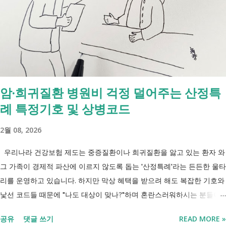
지원서비스 65세 이후 선택권 보장 2027년 7월 최중증 발달장애인 24시
간 긴급돌봄 확대 확대 추진 장애인 공공일자리 지속 확대 계속 추진 ※
업무계획에 담긴 내용으로, 법 개정과 예산 반영 등을 거쳐 시행될 예정
입니다. 부모와 함께 살아도 장애인연금을 받을 수 있을까요? 이번 보건
복지부 업무계획이 발표된 뒤 많은 분들이 질문하셨습니다. "부모와 같이
살면 장애인연금을 받을 수 없나요?" "혼자 살아야만 받을 수 있는 건가
암·희귀질환 병원비 걱정 덜어주는 산정특
요?" 결론부터 말씀드리면 부모와 함께 거주한다는 이유만으로 장애인연
례 특정기호 및 상병코드
금을 받을 수 없는 것은 아닙니다. 많은 분들이 이번 업무계획에 포함된
'중증장애인 생계급여 부양의무자 기준 폐지' 와 장애인연금 을 같은 제도
2월 08, 2026
로 생각하기 쉽지만, 두 제도는 지급 기준이 서로 다릅니다. 구분 장애인
연금 생계급여 목적 장애로 인한 ...
우리나라 건강보험 제도는 중증질환이나 희귀질환을 앓고 있는 환자 와
그 가족이 경제적 파산에 이르지 않도록 돕는 '산정특례'라는 든든한 울타
리를 운영하고 있습니다. 하지만 막상 혜택을 받으려 해도 복잡한 기호와
낯선 코드들 때문에 "나도 대상이 맞나?"하며 혼란스러워하시는 분들이
참 많습니다. 오늘 제가 정리해 드리는 이 표는 단순한 기호의 나열이 아
공유
댓글 쓰기
READ MORE »
닙니다. 여러분의 병원비를 90%에서 최대 95%까지 국가가 대신 부담해