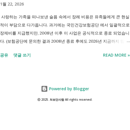
1월 22, 2026
련 특정기호 코드 구분 대상 특...
사랑하는 가족을 떠나보낸 슬픔 속에서 장례 비용은 유족들에게 큰 현실
적이 부담으로 다가옵니다. 과거에는 국민건강보험공단 에서 일괄적으로
장제비를 지급했지만, 2008년 이후 이 사업은 공식적으로 종료 되었습니
다. (보험공단에 문의한 결과 2008년 종료 후에도 2026년 지금까지 많은
분들의 '장제비 지원' 문의전화가 이어지고있다고 합니다.) 하지만, 국가
공유
댓글 쓰기
READ MORE »
보훈대상자 나 기초생활수급자 대상 지원 은 여전히 유지 되고 있으며,
무엇보다 각 지자체에서 운영하는 '화장 장려금'제도 를 활용하면 수십만
원의 비용을 보전받을 수 있습니다. 오늘은 복잡한 행정 절차 대신, 누구
나 바로 실행에 옮길 수 있는 지자체별 장례 지원금 수령 요령을 정리해
Powered by Blogger
드립니다. 장례비 지원금. 장제비 지원. 1. 2026년 기준 장례 지원 제도 현
재 정부와 지자체에서 운영하는 장례 관련 지원은 대상자에 따라 금액과
ⓒ 2025. Ai보단사람 All rights reserved.
성격이 다릅니다. 나에게 해당되는 항목이 있는지 쉽게 살펴보실 수 있도
록 표로 정리해 봤습니다. 지원 명칭 지급 대상 지급 금액 (2026년 기준)
신청처 기초생활수급자 장제급여 생계·주거·의료급여 수급자 사망 시 80