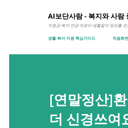
AI보단사람 - 복지와 사람
지원금·복지·연금·의료비·생활절약 정보를 전합니
생활∙복지∙지원 핵심가이드
처음화
[연말정산]환
더 신경쓰여요