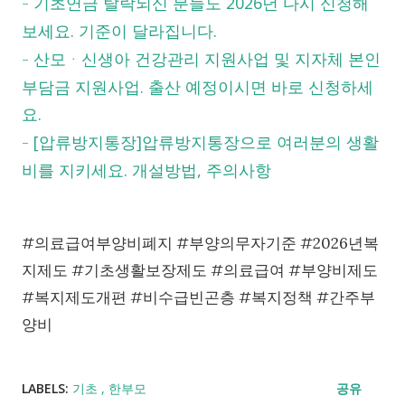
기초연금 탈락되신 분들도 2026년 다시 신청해
-
보세요. 기준이 달라집니다.
산모ᆞ신생아 건강관리 지원사업 및 지자체 본인
-
부담금 지원사업. 출산 예정이시면 바로 신청하세
요.
[압류방지통장]압류방지통장으로 여러분의 생활
-
비를 지키세요. 개설방법, 주의사항
#의료급여부양비폐지 #부양의무자기준 #2026년복
지제도 #기초생활보장제도 #의료급여 #부양비제도
#복지제도개편 #비수급빈곤층 #복지정책 #간주부
양비
LABELS:
기초
한부모
공유