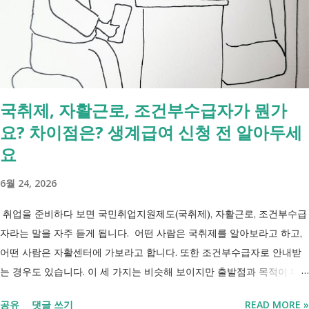
간 긴급돌봄 확대 확대 추진 장애인 공공일자리 지속 확대 계속 추진 ※
업무계획에 담긴 내용으로, 법 개정과 예산 반영 등을 거쳐 시행될 예정
입니다. 부모와 함께 살아도 장애인연금을 받을 수 있을까요? 이번 보건
복지부 업무계획이 발표된 뒤 많은 분들이 질문하셨습니다. "부모와 같이
살면 장애인연금을 받을 수 없나요?" "혼자 살아야만 받을 수 있는 건가
국취제, 자활근로, 조건부수급자가 뭔가
요?" 결론부터 말씀드리면 부모와 함께 거주한다는 이유만으로 장애인연
요? 차이점은? 생계급여 신청 전 알아두세
금을 받을 수 없는 것은 아닙니다. 많은 분들이 이번 업무계획에 포함된
'중증장애인 생계급여 부양의무자 기준 폐지' 와 장애인연금 을 같은 제도
요
로 생각하기 쉽지만, 두 제도는 지급 기준이 서로 다릅니다. 구분 장애인
6월 24, 2026
연금 생계급여 목적 장애로 인한 ...
취업을 준비하다 보면 국민취업지원제도(국취제), 자활근로, 조건부수급
자라는 말을 자주 듣게 됩니다. 어떤 사람은 국취제를 알아보라고 하고,
어떤 사람은 자활센터에 가보라고 합니다. 또한 조건부수급자로 안내받
는 경우도 있습니다. 이 세 가지는 비슷해 보이지만 출발점과 목적이 다
릅니다. 내 상황이 힘들면 이러한 용어들이 어렵게만 느껴지고 알아보는
공유
댓글 쓰기
READ MORE »