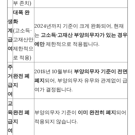
부 존치)
대폭 완
생
화
2024년까지 기준이 크게 완화되어, 현재
계
(고소득∙
는
고소득·고재산 부양의무자가 있는 경우
급
고재산만
에만
제한적으로 적용됩니다.
여
제한적으
로 적용)
주
2018년 10월부터
부양의무자 기준이 전면
거
완전 폐
폐지
되어, 부양의무자 유무와 관계없이 급
급
지
여가 결정됩니다.
여
교
육
완전 폐
부양의무자 기준이
이미 완전히 폐지
되어
급
지
적용되지 않습니다.
여