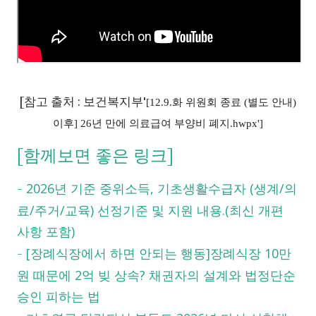
[참고 출처 : 보건복지부'
[12.9.화 위원회 종료 (별도 안내)
이후] 26년 만에 의료급여 부양비 폐지.hwpx']
[함께보면 좋은 링크]
2026년 기준 중위소득, 기초생활수급자 (생계/의
-
료/주거/교육) 선정기준 및 지원 내용.(최신 개편
사항 포함)
[장례식장에서 하면 안되는 행동]장례식장 10만
-
원 때문에 2억 빚 상속? 채권자의 설계와 법정단순
승인 피하는 법