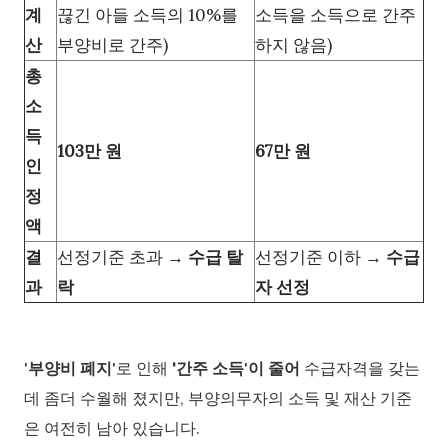
계
끊긴 아들 소득의 10%를
소득을 소득으로 간주
산
부양비로 간주)
하지 않음)
총
소
득
103만 원
67만 원
인
정
액
결
선정기준 초과 →
수급 탈
선정기준 이하 →
수급
과
락
자 선정
'
부양비 폐지
'로 인해
'
간주 소득
'
이 줄어
수급자격을 갖는
데 좀더 수월해 졌지만, 부양의무자의 소득 및 재산 기준
은 여전히 남아 있습니다.