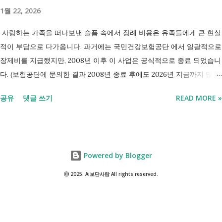
넉넉하지 않지만 기초생활수급자는 아닙니다. 이런 상황에서 많은 사람
1월 22, 2026
들이 가장 먼저 알아보는 것이 국민취업지원제도 입니다. 고용센터를 통
해 취업 상담을 받고, 직업훈련에 참여하고, 요건에 따라 구직촉진수당을
사랑하는 가족을 떠나보낸 슬픔 속에서 장례 비용은 유족들에게 큰 현실
받을 수도 있기 때문입니다. 중요한 점은 실제 목표가 취업이라는 ...
적이 부담으로 다가옵니다. 과거에는 국민건강보험공단 에서 일괄적으로
장제비를 지급했지만, 2008년 이후 이 사업은 공식적으로 종료 되었습니
다. (보험공단에 문의한 결과 2008년 종료 후에도 2026년 지금까지 많은
분들의 '장제비 지원' 문의전화가 이어지고있다고 합니다.) 하지만, 국가
공유
댓글 쓰기
READ MORE »
보훈대상자 나 기초생활수급자 대상 지원 은 여전히 유지 되고 있으며,
무엇보다 각 지자체에서 운영하는 '화장 장려금'제도 를 활용하면 수십만
원의 비용을 보전받을 수 있습니다. 오늘은 복잡한 행정 절차 대신, 누구
나 바로 실행에 옮길 수 있는 지자체별 장례 지원금 수령 요령을 정리해
Powered by Blogger
드립니다. 장례비 지원금. 장제비 지원. 1. 2026년 기준 장례 지원 제도 현
재 정부와 지자체에서 운영하는 장례 관련 지원은 대상자에 따라 금액과
ⓒ 2025. Ai보단사람 All rights reserved.
성격이 다릅니다. 나에게 해당되는 항목이 있는지 쉽게 살펴보실 수 있도
록 표로 정리해 봤습니다. 지원 명칭 지급 대상 지급 금액 (2026년 기준)
신청처 기초생활수급자 장제급여 생계·주거·의료급여 수급자 사망 시 80