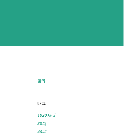
공유
태그
1020세대
30대
40대