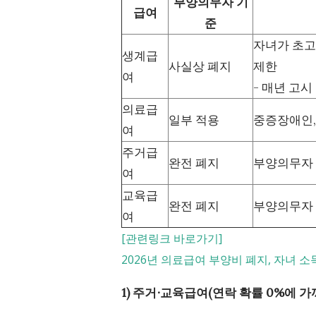
부양의무자 기
급여
준
자녀가 초고소
생계급
사실상 폐지
제한
여
- 매년 고
의료급
일부 적용
중증장애인,
여
주거급
완전 폐지
부양의무자 
여
교육급
완전 폐지
부양의무자 
여
[관련링크 바로가기]
2026년 의료급여 부양비 폐지, 자녀 
1) 주거∙교육급여(연락 확률 0%에 가